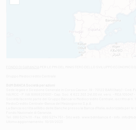
Filiale di Am
STATALE 18/17 
Filiale di An
C.SO VITTORIO 
Filiale di And
VIALE CRISPI 50
Filiale di Ars
Viale San Franc
Filiale di Asc
Via Napoli - As
Filiale di At
FONDO DI GARANZIA
PER LE PMI DEL MINISTERO DELLO SVILUPPO ECONOMICO (
Contrada Piana 
Gruppo Mediocredito Centrale
Filiale di At
Corso Elio Adria
BdM BANCA Società per azioni
Filiale di Ave
Sede legale e Direzione Generale in Corso Cavour, 19 - 70122 BARI (Italy) - Cod.
IVA MCC - P. IVA 16868201001 - Cap. Soc. € 622.303.241,00 int. vers. - REA 105047 -
VIA PARTENIO 4
Società facente parte del Gruppo Bancario Mediocredito Centrale, iscritto al n. 10
Filiale di Av
MedioCredito Centrale-Banca del Mezzogiorno S.p.A.
La Banca iscritta all'Albo delle Banche presso la Banca d'ltalia, autorizzata per le
VIA F. SAPORITO
Fondo Nazionale di Garanzia.
Filiale di Av
Tel: 080 5274 111 - Fax: 080 5274 751 - Sito web: www.bdmbanca.it - Info: info@b
Piazza Torlonia
Ultimo aggiornamento: 10/01/2023
Filiale di Avi
PIAZZA E. GIAN