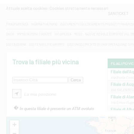
Attuale scelta cookies: Cookies strettamente necessari
SANITICKET
TRASPARENZA
NORMATIVA MIFID
DOCUMENTI COLLOCAMENTO PRODOTTI FINANZI
DAC6
IMPOSTAZIONI COOKIES
SICUREZZA
PSD2
NUOVE REGOLE EUROPEE SUL D
SUCCESSIONI
SOSTENIBILITA' GRUPPO
DISCONOSCIMENTO DI UNA OPERAZIONE DI 
Trova la filiale più vicina
FILIALI PIÙ VI
Filiale dell'A
Via Beato Cesid
Filiale di Ac
VIA SALENTO 42
La mia posizione
Filiale di Ala
Via Errico Ruggi
In questa filiale è presente un ATM evoluto
Filiale di Al
Via Roma, 13 - 
Filiale di Al
+
VIA VITTORIO V
−