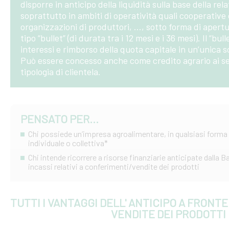
disporre in anticipo della liquidità sulla base della r
soprattutto in ambiti di operatività quali cooperative
organizzazioni di produttori, …, sotto forma di apertu
tipo “bullet” (di durata tra i 12 mesi e i 36 mesi). Il “bu
interessi e rimborso della quota capitale in un’unica 
Può essere concesso anche come credito agrario ai sens
tipologia di clientela.
PENSATO PER...
Chi possiede un’impresa agroalimentare, in qualsiasi forma
individuale o collettiva*
Chi intende ricorrere a risorse finanziarie anticipate dalla B
incassi relativi a conferimenti/vendite dei prodotti
TUTTI I VANTAGGI DELL' ANTICIPO A FRONTE
VENDITE DEI PRODOTTI