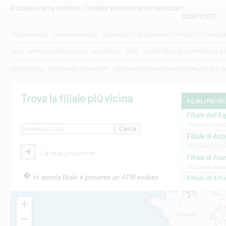
Attuale scelta cookies: Cookies strettamente necessari
SANITICKET
TRASPARENZA
NORMATIVA MIFID
DOCUMENTI COLLOCAMENTO PRODOTTI FINANZI
DAC6
IMPOSTAZIONI COOKIES
SICUREZZA
PSD2
NUOVE REGOLE EUROPEE SUL D
SUCCESSIONI
SOSTENIBILITA' GRUPPO
DISCONOSCIMENTO DI UNA OPERAZIONE DI 
Trova la filiale più vicina
FILIALI PIÙ VI
Filiale dell'A
Via Beato Cesid
Filiale di Ac
VIA SALENTO 42
La mia posizione
Filiale di Ala
Via Errico Ruggi
In questa filiale è presente un ATM evoluto
Filiale di Al
Via Roma, 13 - 
Filiale di Al
+
VIA VITTORIO V
−
Filiale di Am