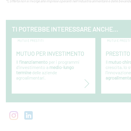
*L’offerta non si rivolge alle imprese operanti nell’industria alimentare e delle bevande
TI POTREBBE INTERESSARE ANCHE...
MUTUI E PRESTITI
MUTUI E PRESTI
MUTUO PER INVESTIMENTO
PRESTITO
Il
finanziamento
per i programmi
Il
mutuo chir
d’investimento a
medio
-
lungo
crescita, lo 
termine
delle aziende
l’innovazione
agroalimentari.
agroalimenta