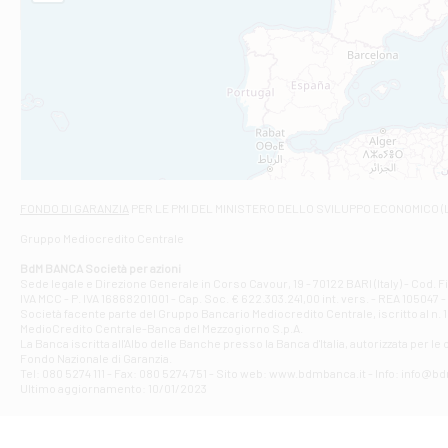
STATALE 18/17 
Filiale di An
C.SO VITTORIO 
Filiale di And
VIALE CRISPI 50
Filiale di Ars
Viale San Franc
Filiale di Asc
Via Napoli - As
Filiale di At
FONDO DI GARANZIA
PER LE PMI DEL MINISTERO DELLO SVILUPPO ECONOMICO (
Contrada Piana 
Gruppo Mediocredito Centrale
Filiale di At
Corso Elio Adria
BdM BANCA Società per azioni
Filiale di Ave
Sede legale e Direzione Generale in Corso Cavour, 19 - 70122 BARI (Italy) - Cod.
IVA MCC - P. IVA 16868201001 - Cap. Soc. € 622.303.241,00 int. vers. - REA 105047 -
VIA PARTENIO 4
Società facente parte del Gruppo Bancario Mediocredito Centrale, iscritto al n. 10
Filiale di Av
MedioCredito Centrale-Banca del Mezzogiorno S.p.A.
La Banca iscritta all'Albo delle Banche presso la Banca d'ltalia, autorizzata per le
VIA F. SAPORITO
Fondo Nazionale di Garanzia.
Filiale di Av
Tel: 080 5274 111 - Fax: 080 5274 751 - Sito web: www.bdmbanca.it - Info: info@b
Piazza Torlonia
Ultimo aggiornamento: 10/01/2023
Filiale di Avi
PIAZZA E. GIAN