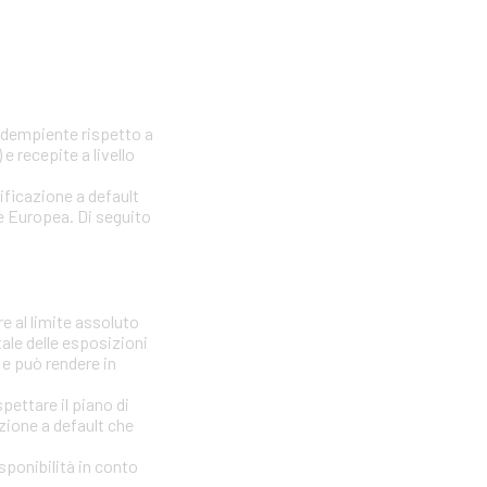
nadempiente rispetto a
e recepite a livello
sificazione a default
one Europea. Di seguito
e al limite assoluto
tale delle esposizioni
 e può rendere in
ettare il piano di
azione a default che
isponibilità in conto