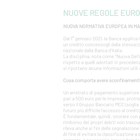
NUOVE REGOLE EURO
NUOVA NORMATIVA EUROPEA IN MAT
Dal 1° gennaio 2021, la Banca applica 
un credito concessogli dalla stessa (c
nazionale dalla Banca d’Italia.
La disciplina, nota come “Nuova Definiz
rispetto a quelli adottati in precedenz
si riportano alcune informazioni utili
Cosa comporta avere sconfinamenti s
Un arretrato di pagamento superiore al
pari a 500 euro per le imprese, protra
verso il Gruppo Bancario MCC (soglia r
futuro più difficile l’accesso al credit
È fondamentale, quindi, onorare con 
rimborso dei propri debiti non trascur
rileva anche ai fini della segnalazione 
Al fine di evitare la classificazione a
corrente, è necessario provvedere te