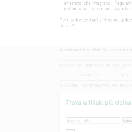
arretrato” che integrano il Regola
definiscono i criteri per fissare la 
Per ulteriori dettagli si rimanda al d
default
”.
Attuale scelta cookies: Cookies strett
CERCA
TRASPARENZA
NORMATIVA MIFID
DOCUMENTI 
DAC6
IMPOSTAZIONI COOKIES
SICUREZZA
PS
SUCCESSIONI
SOSTENIBILITA' GRUPPO
DISCON
Trova la filiale più vicina