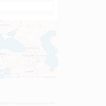
LEAFLET
| ©
OPENSTREETMAP
contributors
00254030729 - Società partecipante al GRUPPO