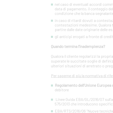
nel caso di eventuali accordi commer
data di pagamento, il conteggio del
condizione che la banca segnalant
in caso di ritardi dovuti a contesta
contestazioni medesime. Qualora tal
partire dalle date originarie delle e
gli anticipi erogati a fronte di cred
Quando termina l’inadempienza?
Qualora il cliente regolarizzi la prop
superate le succitate soglie di defini
ulteriori situazioni di arretrato o preg
Per saperne di più la normativa di rif
Regolamento dell’Unione Europea del
debitore
Linee Guida EBA/GL/2016/07 sull’app
575/2013 che introducono specifiche
EBA/RTS/2016/06 “Nuove tecniche di 