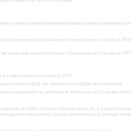
te un cliente come inadempiente quando presenta un arretrato da o
 del totale delle esposizioni verso il Gruppo bancario, in caso di PR
 del totale delle esposizioni verso il Gruppo bancario, in caso di IM
 al totale è stata ridotta dal 5% all’1%;
importo minimo (100€ per i privati e Pmi e 500€ per le imprese);
uali disponibilità su altre linee di credito non utilizzate dal cliente 
 aperture di credito in conto corrente, mutui, etc.), la classificazio
onseguenze negative per i singoli cointestatari (cd. contagio del def
i giorni di scaduto e al carattere di continuità dello stesso
: