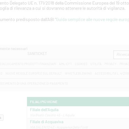
mento Delegato UE n. 171/2018 della Commissione Europea del 19 otto
soglia di rilevanza a cui si dovranno attenere le autorità di vigilanza.
ocumento predisposto dall’ABI “
Guida semplice alle nuove regole europ
amente necessari
SANITICKET
COLLOCAMENTO PRODOTTI FINANZIARI
AML-CFT
COOKIES
UTILITÀ
PRIVACY
PRIVA
D2
NUOVE REGOLE EUROPEE SUL DEFAULT
WHISTLEBLOWING
ACCESSIBILITA' L. 4/20
OSCIMENTO DI UNA OPERAZIONE DI PAGAMENTO
FILIALI PIÙ VICINE
Filiale dell'Aquila
Via Beato Cesidio 45 - L'Aquila
Filiale di Acquaviva
VIA SALENTO 42 - Acquaviva Delle Fonti