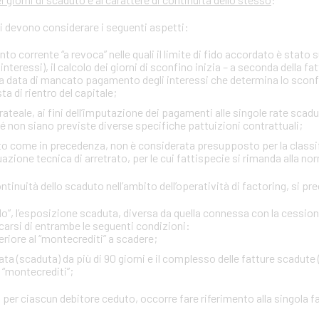
si devono considerare i seguenti aspetti:
onto corrente “a revoca” nelle quali il limite di fido accordato è stato
interessi), il calcolo dei giorni di sconfino inizia – a seconda della fa
rima data di mancato pagamento degli interessi che determina lo sco
ta di rientro del capitale;
ateale, ai fini dell’imputazione dei pagamenti alle singole rate scadu
ché non siano previste diverse specifiche pattuizioni contrattuali;
itto come in precedenza, non è considerata presupposto per la classi
zione tecnica di arretrato, per le cui fattispecie si rimanda alla no
 continuità dello scaduto nell’ambito dell’operatività di factoring, si 
”, l’esposizione scaduta, diversa da quella connessa con la cessione d
carsi di entrambe le seguenti condizioni:
eriore al “montecrediti” a scadere;
ta (scaduta) da più di 90 giorni e il complesso delle fatture scadute 
l “montecrediti”;
 per ciascun debitore ceduto, occorre fare riferimento alla singola f