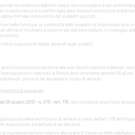
ciali tra cedente e debitori ceduti che concedano a tali ultimi margini
lo scaduto decorre a partire dalla data ultima riconosciuta al debito
e abbia formale conoscenza dei suddetti accordi;
zioni nelle forniture, la continuità dello scaduto si interrompe sino a
i ultime si risolvano a sfavore del debitore ceduto, il conteggio de
sposizioni;
iti futuri seguono le regole generali sugli scaduti.
ria posizione successivamente alla sua classificazione a default, non 
zione (assoluta o relativa), la Banca deve attendere almeno 90 giorni
iudizievoli, prima di far decadere lo stato di default.
erimento è la seguente
:
 26 giugno 2013 – n. 575 – art. 178
, che introduce specifiche disposi
licazione della definizione di default ai sensi dell’art. 178 del Reg
 disposizioni sul default di un debitore.
regolamentazione relative alla soglia di rilevanza delle obbligazion