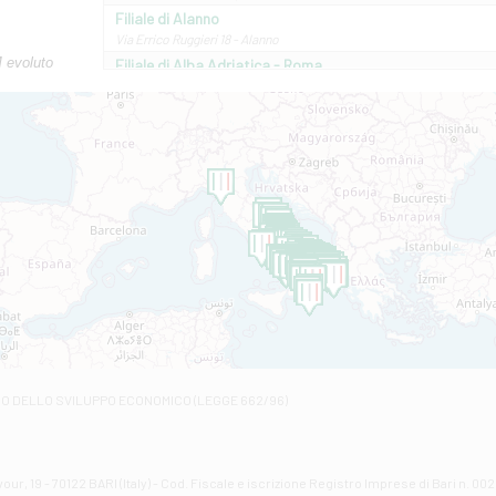
Filiale di Alanno
Via Errico Ruggieri 18 - Alanno
M evoluto
Filiale di Alba Adriatica - Roma
Via Roma, 13 - Alba Adriatica
Filiale di Altamura
VIA VITTORIO VENETO 79/81 A - Altamura
Filiale di Amantea
STATALE 18/17 - Amantea
Filiale di Andretta
C.SO VITTORIO VENETO 8 - Andretta
Filiale di Andria 1 - Crispi
VIALE CRISPI 50/A - Andria
Filiale di Arsita
Viale San Francesco 6/b - Arsita
Filiale di Ascoli Piceno
Via Napoli - Ascoli Piceno
Filiale di Atessa
RO DELLO SVILUPPO ECONOMICO (LEGGE 662/96)
Contrada Piana La Fara - Via per Piazzano snc - Atessa
Filiale di Atri - Corso Adriano
Corso Elio Adriano, 1 - Atri
Filiale di Avellino - Partenio
ur, 19 - 70122 BARI (Italy) - Cod. Fiscale e iscrizione Registro Imprese di Bari n. 