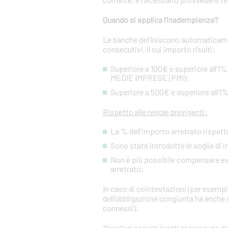
Quando si applica l’inadempienza?
Le banche definiscono automaticamen
consecutivi, il cui importo risulti:
Superiore a 100€ e superiore all’1%
MEDIE IMPRESE (PMI);
Superiore a 500€ e superiore all’1%
Rispetto alle regole previgenti:
La % dell’importo arretrato rispetto
Sono state introdotte le soglie di 
Non è più possibile compensare event
arretrato;
In caso di cointestazioni (per esempio
dell’obbligazione congiunta ha anche c
connessi).
Peculiari aspetti legati al computo de