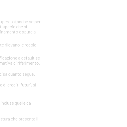
 superato (anche se per
ttispecie che si
nfinamento oppure a
te rilevano le regole
ficazione a default se
rmativa di riferimento.
precisa quanto segue:
i crediti futuri, si
(incluse quelle da
attura che presenta il