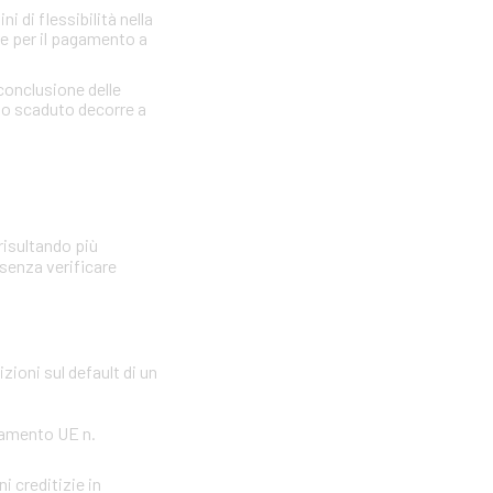
 di flessibilità nella
re per il pagamento a
 conclusione delle
llo scaduto decorre a
risultando più
 senza verificare
zioni sul default di un
olamento UE n.
i creditizie in