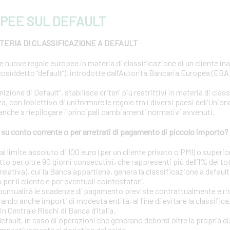
PEE SUL DEFAULT
ERIA DI CLASSIFICAZIONE A DEFAULT
le nuove regole europee in materia di classificazione di un cliente i
osiddetto “default”), introdotte dall’Autorità Bancaria Europea (EBA) 
ione di Default”, stabilisce criteri più restrittivi in materia di clas
a, con l’obiettivo di uniformare le regole tra i diversi paesi dell’Uni
 anche a riepilogare i principali cambiamenti normativi avvenuti.
u conto corrente o per arretrati di pagamento di piccolo importo?
 limite assoluto di 100 euro (per un cliente privato o PMI) o superior
tto per oltre 90 giorni consecutivi, che rappresenti più dell’1% del to
elativa), cui la Banca appartiene, genera la classificazione a default
o per il cliente e per eventuali cointestatari.
puntualità le scadenze di pagamento previste contrattualmente e risp
ando anche importi di modesta entità, al fine di evitare la classific
in Centrale Rischi di Banca d’Italia.
 default, in caso di operazioni che generano debordi oltre la propria d
mpestivamente al ripristino del saldo.