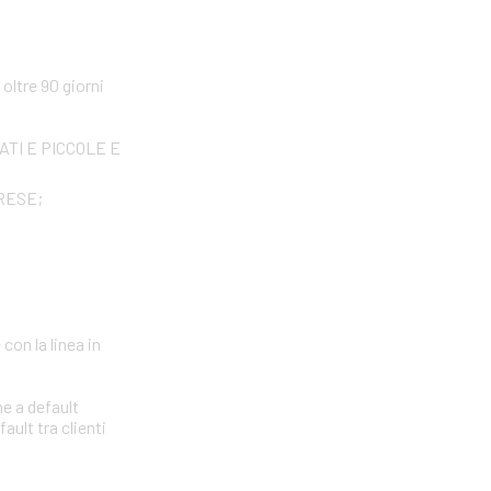
ltre 90 giorni
IVATI E PICCOLE E
PRESE;
con la linea in
ne a default
ault tra clienti