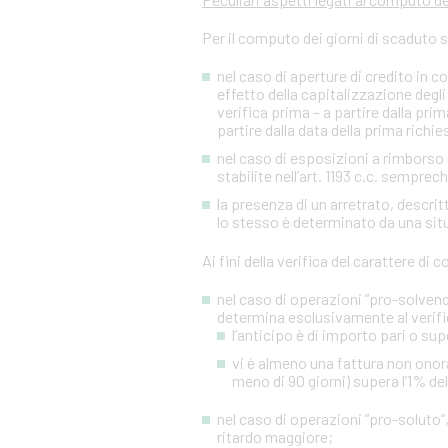
Per il computo dei giorni di scaduto 
nel caso di aperture di credito in c
effetto della capitalizzazione degli 
verifica prima – a partire dalla p
partire dalla data della prima richies
nel caso di esposizioni a rimborso r
stabilite nell’art. 1193 c.c. sempre
la presenza di un arretrato, descr
lo stesso è determinato da una situa
Ai fini della verifica del carattere di
nel caso di operazioni “pro-solvendo
determina esclusivamente al verifi
l’anticipo è di importo pari o sup
vi è almeno una fattura non onora
meno di 90 giorni) supera l’1% de
nel caso di operazioni “pro-soluto”,
ritardo maggiore;