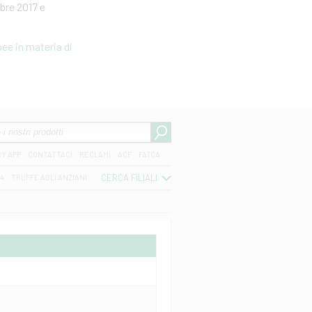
bre 2017 e
ee in materia di
CY APP
CONTATTACI
RECLAMI
ACF
FATCA
CERCA FILIALI
04
TRUFFE AGLI ANZIANI