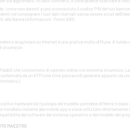
ser sia aggiornato; in caso contrario, è consigliabile scaricare e insta
ale: come non daresti a uno sconosciuto il codice PIN del tuo banc
ti nel consegnare i tuoi dati riservati senza essere sicuri dell’identi
iti alla Banca (Informazioni: Fonte ABI).
dere e acquistare su Internet è una pratica molto diffusa. A tutela d
i sicurezza:
affidabili che consentono di operare online con estrema sicurezza. 
 confermata da un OTP (one time password) generata appunto da uno 
nformativi).
sitivo hardware (la tipologia del modello potrebbe differire in base a
e installato insieme alla mobile app e viene utilizzato direttamente 
mpatibilità del software del sistema operativo e del modello del pr
BITO MAESTRO