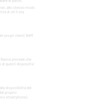
llare le patch.
omat, allo stesso modo
tà di chi li sta
ei propri clienti BdM
La Banca prevede che
di questi dispositivi
lla disponibilità del
dal proprio
oprio smartphone).