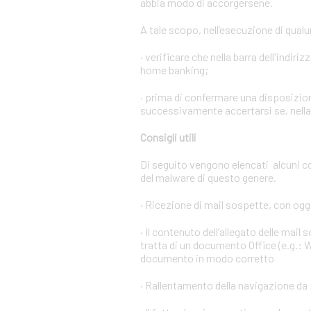
abbia modo di accorgersene.
A tale scopo, nell’esecuzione di qual
· verificare che nella barra dell'indiri
home banking;
· prima di confermare una disposizion
successivamente accertarsi se, nella l
Consigli utili
Di seguito vengono elencati alcuni c
del malware di questo genere.
· Ricezione di mail sospette, con ogge
· Il contenuto dell’allegato delle mail
tratta di un documento Office (e.g.: W
documento in modo corretto
· Rallentamento della navigazione da 