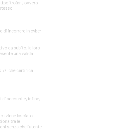
tipo ‘trojan’, ovvero
 stesso
o di incorrere in cyber
vo da subito, la loro
resente una valida
://, che certifica
 di account e, infine,
io; viene lasciato
iona tra le
ioni senza che l’utente