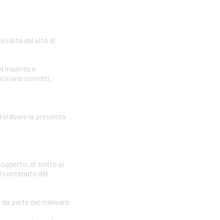
cialità del sito di
N inserito e
) siano corretti.
dividuare la presenza
oggetto, di solito si
il contenuto del
e da parte del malware