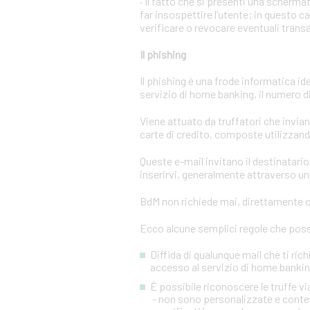
· Il fatto che si presenti una scher
far insospettire l’utente; in questo c
verificare o revocare eventuali trans
Il phishing
Il phishing è una frode informatica id
servizio di home banking, il numero di 
Viene attuato da truffatori che invi
carte di credito, composte utilizzando
Queste e-mail invitano il destinatario 
inserirvi, generalmente attraverso una
BdM non richiede mai, direttamente o 
Ecco alcune semplici regole che posso
Diffida di qualunque mail che ti rich
accesso al servizio di home banking
È possibile riconoscere le truffe 
- non sono personalizzate e conten