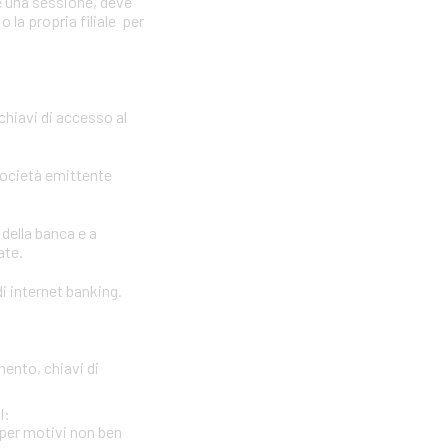
e una sessione, deve
 la propria filiale per
 chiavi di accesso al
società emittente
 della banca e a
ate.
i internet banking.
mento, chiavi di
l:
per motivi non ben