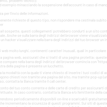
ento, problemi tecnici);
, ad esempio minacciando la sospensione dell’account in caso di man
 per l’invio delle informazioni.
ontenente richieste di questo tipo, non rispondere ma cestinala subi
ter
mail sospette, questi collegamenti potrebbero condurti a un sito con
inale. Anche se sulla barra degli indirizzi del browser viene visualizzato
r un hacker visualizzare nella barra degli indirizzi del tuo browser un 
zi web molto lunghi, contenenti caratteri inusuali, quali in particolare
una pagina web, assicurati che si tratti di una pagina protetta: quest
che compare nella barra degli indirizzi del browser comincia con “http
estra della pagina è presente un lucchetto.
a modalità con la quale ti viene chiesto di inserire i tuoi codici di 
gono chiesti non tramite una pagina del sito, ma tramite pop-up (un
so, contatta la Banca tramite il call center.
conto del tuo conto corrente e delle carte di credito per assicurarti c
ettuate. In caso contrario, contatta la Banca e/o l’emittente della ca
rendono periodicamente disponibili on-line e scaricabili gratuitamen
he incrementano la sicurezza di questi programmi. Sui siti di quest