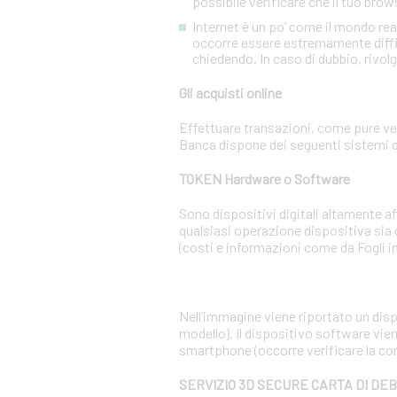
possibile verificare che il tuo brow
Internet è un po’ come il mondo re
occorre essere estremamente diffiden
chiedendo. In caso di dubbio, rivolg
Gli acquisti online
Effettuare transazioni, come pure ven
Banca dispone dei seguenti sistemi d
TOKEN Hardware o Software
Sono dispositivi digitali altamente 
qualsiasi operazione dispositiva sia
(costi e informazioni come da Fogli i
Nell’immagine viene riportato un dispo
modello). Il dispositivo software vien
smartphone (occorre verificare la co
SERVIZIO 3D SECURE CARTA DI DE