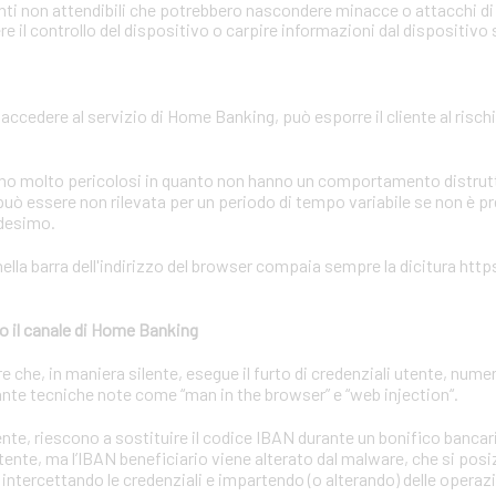
onti non attendibili che potrebbero nascondere minacce o attacchi di 
 il controllo del dispositivo o carpire informazioni dal dispositivo
r accedere al servizio di Home Banking, può esporre il cliente al rischi
sono molto pericolosi in quanto non hanno un comportamento distrutti
uò essere non rilevata per un periodo di tempo variabile se non è p
edesimo.
ella barra dell'indirizzo del browser compaia sempre la dicitura https
o il canale di Home Banking
he, in maniera silente, esegue il furto di credenziali utente, numeri
nte tecniche note come “man in the browser” e “web injection“.
utente, riescono a sostituire il codice IBAN durante un bonifico bancar
utente, ma l’IBAN beneficiario viene alterato dal malware, che si posiz
 intercettando le credenziali e impartendo (o alterando) delle operaz