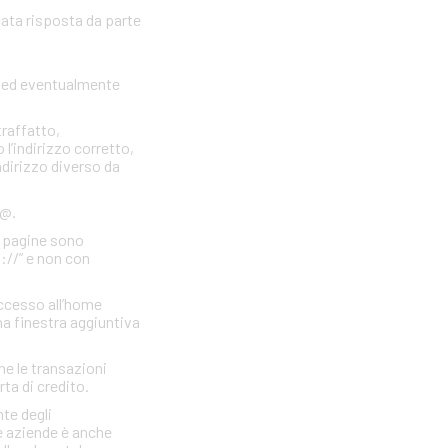
cata risposta da parte
to ed eventualmente
traffatto,
 l’indirizzo corretto,
indirizzo diverso da
 @.
e pagine sono
s://” e non con
accesso all’home
a finestra aggiuntiva
he le transazioni
rta di credito.
te degli
e aziende è anche