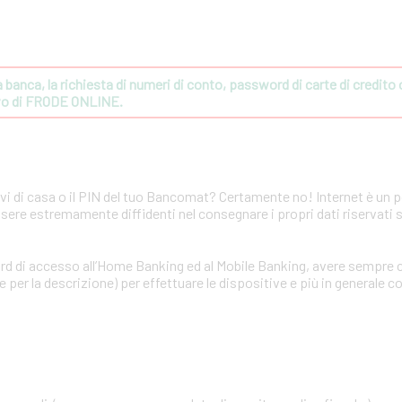
banca, la richiesta di numeri di conto, password di carte di credito o 
ivo di FRODE ONLINE.
avi di casa o il PIN del tuo Bancomat? Certamente no! Internet è un 
ssere estremamente diffidenti nel consegnare i propri dati riservati 
rd di accesso all’Home Banking ed al Mobile Banking, avere sempre c
per la descrizione) per effettuare le dispositive e più in generale co