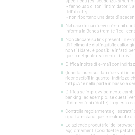
specificati (es. scadenza, smarrim
- fanno uso di toni “intimidatori”
dell’utente;
- non riportano una data di scadenza
Nel caso in cui ricevi un’e-mail c
informa la Banca tramite il call cen
Non cliccare su link presenti in e-
difficilmente distinguibile dall’orig
non ti fidare: è possibile infatti pe
quello nel quale realmente ti trovi.
Diffida inoltre di e-mail con indiriz
Quando inserisci dati riservati in 
riconoscibili in quanto l’indirizzo 
“http://” e nella parte in basso a d
Diffida se improvvisamente cambia l
banking: ad esempio, se questi ven
di dimensioni ridotte). In questo ca
Controlla regolarmente gli estratti 
riportate siano quelle realmente eff
Le aziende produttrici dei browser 
aggiornamenti (cosiddette patch) c