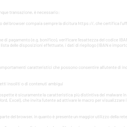
unque transazione, è necessario:
zzo del browser compaia sempre la dicitura https://, che certifica l'uffi
e di pagamento (e.g. bonifico), verificare l’esattezza del codice IBA
ista delle disposizioni effettuate, i dati di riepilogo (IBAN e importo
omportamenti caratteristici che possono consentire all’utente di in
tti insoliti o di contenuti ambigui
 sospette è sicuramente la caratteristica più distintiva dei malware in 
ord, Excel), che invita l’utente ad attivare le macro per visualizzare 
parte del browser, in quanto è presente un maggior utilizzo della ret