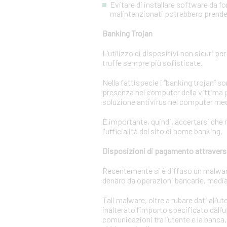
Evitare di installare software da f
malintenzionati potrebbero prendere
Banking Trojan
L’utilizzo di dispositivi non sicuri pe
truffe sempre più sofisticate.
Nella fattispecie i “banking trojan” 
presenza nel computer della vittima p
soluzione antivirus nel computer m
È importante, quindi, accertarsi che n
l'ufficialità del sito di home banking.
Disposizioni di pagamento attravers
Recentemente si è diffuso un malware c
denaro da operazioni bancarie, media
Tali malware, oltre a rubare dati all’
inalterato l’importo specificato dall’
comunicazioni tra l’utente e la banca,