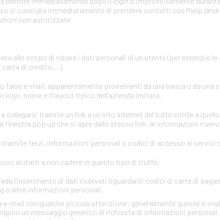
mata d’errore immediatamente dopo il login o improvvisamente durant
aso si consiglia immediatamente di prendere contatti con l’help desk o
azioni non autorizzate
eata allo scopo di rubare i dati personali di un utente (per esempio le
carta di credito,...).
ano false e-mail, apparentemente provenienti da una banca o da una 
 logo, nome e il layout tipico dell’azienda imitata.
a collegarsi tramite un link a un sito Internet del tutto simile a quello
 finestra pop up che si apre dallo stesso link, le informazioni riserv
tramite terzi, informazioni personali o codici di accesso ai servizi d
no aiutarti a non cadere in questo tipo di truffe:
ieda l’inserimento di dati riservati riguardanti codici di carte di paga
 o altre informazioni personali.
via e-mail con qualche piccola attenzione; generalmente queste e-mai
gono un messaggio generico di richiesta di informazioni personali 