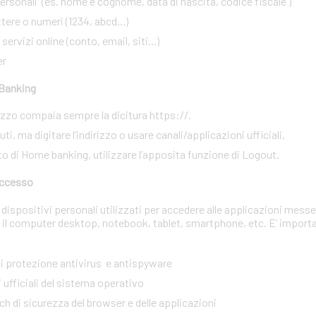
rsonali (es. nome e cognome, data di nascita, codice fiscale )
ere o numeri (1234, abcd...)
ervizi online (conto, email, siti...)
er
 Banking
irizzo compaia sempre la dicitura https://.
i, ma digitare l’indirizzo o usare canali/applicazioni ufficiali.
to di Home banking, utilizzare l’apposita funzione di Logout.
 accesso
dispositivi personali utilizzati per accedere alle applicazioni messe
 il computer desktop, notebook, tablet, smartphone, etc. E’ import
 di protezione antivirus e antispyware
 ufficiali del sistema operativo
tch di sicurezza del browser e delle applicazioni