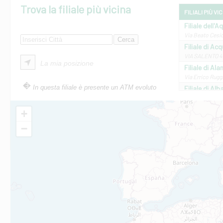
Trova la filiale più vicina
FILIALI PIÙ VI
Filiale dell'A
Via Beato Cesid
Filiale di Ac
VIA SALENTO 42
La mia posizione
Filiale di Ala
Via Errico Ruggi
In questa filiale è presente un ATM evoluto
Filiale di Al
Via Roma, 13 - 
Filiale di Al
+
VIA VITTORIO V
−
Filiale di Am
STATALE 18/17 
Filiale di An
C.SO VITTORIO 
Filiale di And
VIALE CRISPI 50
Filiale di Ars
Viale San Franc
Filiale di Asc