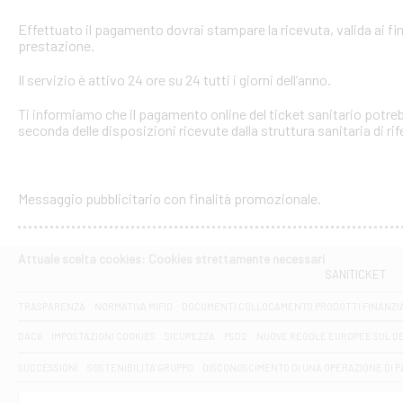
Effettuato il pagamento dovrai stampare la ricevuta, valida ai fin
prestazione.
Il servizio è attivo 24 ore su 24 tutti i giorni dell’anno.
Ti informiamo che il pagamento online del ticket sanitario potreb
seconda delle disposizioni ricevute dalla struttura sanitaria di ri
Messaggio pubblicitario con finalità promozionale.
Attuale scelta cookies: Cookies strettamente necessari
SANITICKET
TRASPARENZA
NORMATIVA MIFID
DOCUMENTI COLLOCAMENTO PRODOTTI FINANZI
DAC6
IMPOSTAZIONI COOKIES
SICUREZZA
PSD2
NUOVE REGOLE EUROPEE SUL D
SUCCESSIONI
SOSTENIBILITA' GRUPPO
DISCONOSCIMENTO DI UNA OPERAZIONE DI 