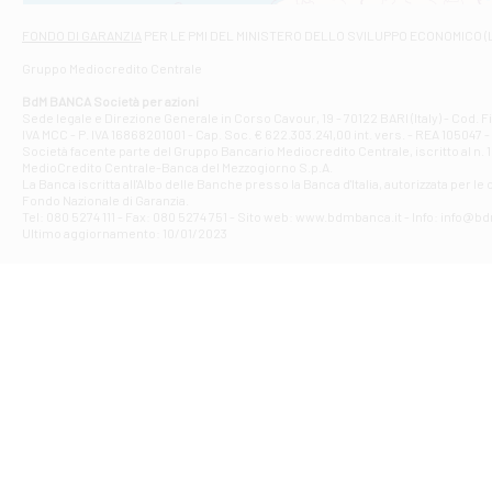
Via Napoli - As
Filiale di At
FONDO DI GARANZIA
PER LE PMI DEL MINISTERO DELLO SVILUPPO ECONOMICO (
Contrada Piana 
Gruppo Mediocredito Centrale
Filiale di At
Corso Elio Adria
BdM BANCA Società per azioni
Filiale di Ave
Sede legale e Direzione Generale in Corso Cavour, 19 - 70122 BARI (Italy) - Cod.
IVA MCC - P. IVA 16868201001 - Cap. Soc. € 622.303.241,00 int. vers. - REA 105047 -
VIA PARTENIO 4
Società facente parte del Gruppo Bancario Mediocredito Centrale, iscritto al n. 10
Filiale di Av
MedioCredito Centrale-Banca del Mezzogiorno S.p.A.
La Banca iscritta all'Albo delle Banche presso la Banca d'ltalia, autorizzata per le
VIA F. SAPORITO
Fondo Nazionale di Garanzia.
Filiale di Av
Tel: 080 5274 111 - Fax: 080 5274 751 - Sito web: www.bdmbanca.it - Info: info@b
Piazza Torlonia
Ultimo aggiornamento: 10/01/2023
Filiale di Avi
PIAZZA E. GIAN
Filiale di Bai
VIA G. LIPPIELL
Filiale di Bar
CORSO VITTORIO
Filiale di Ba
VIALE PAPA GIOV
Filiale di Bar
VIA LEMBO 36 C
Filiale di Ba