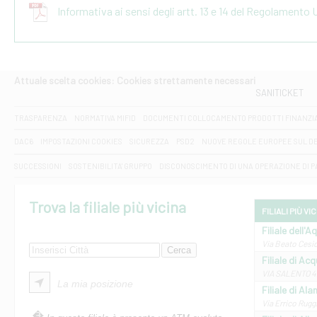
Informativa ai sensi degli artt. 13 e 14 del Regolamento
Attuale scelta cookies: Cookies strettamente necessari
SANITICKET
TRASPARENZA
NORMATIVA MIFID
DOCUMENTI COLLOCAMENTO PRODOTTI FINANZI
DAC6
IMPOSTAZIONI COOKIES
SICUREZZA
PSD2
NUOVE REGOLE EUROPEE SUL D
SUCCESSIONI
SOSTENIBILITA' GRUPPO
DISCONOSCIMENTO DI UNA OPERAZIONE DI 
Trova la filiale più vicina
FILIALI PIÙ VI
Filiale dell'A
Via Beato Cesid
Filiale di Ac
VIA SALENTO 42
La mia posizione
Filiale di Ala
Via Errico Ruggi