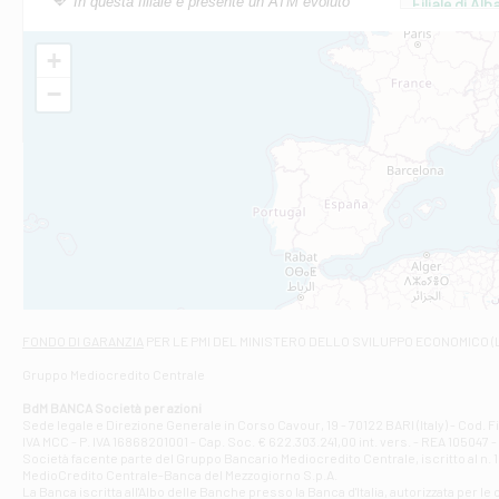
In questa filiale è presente un ATM evoluto
Filiale di Al
Via Roma, 13 - 
Filiale di Al
+
VIA VITTORIO V
−
Filiale di Am
STATALE 18/17 
Filiale di An
C.SO VITTORIO 
Filiale di And
VIALE CRISPI 50
Filiale di Ars
Viale San Franc
Filiale di Asc
Via Napoli - As
Filiale di At
FONDO DI GARANZIA
PER LE PMI DEL MINISTERO DELLO SVILUPPO ECONOMICO (
Contrada Piana 
Gruppo Mediocredito Centrale
Filiale di At
Corso Elio Adria
BdM BANCA Società per azioni
Filiale di Ave
Sede legale e Direzione Generale in Corso Cavour, 19 - 70122 BARI (Italy) - Cod.
IVA MCC - P. IVA 16868201001 - Cap. Soc. € 622.303.241,00 int. vers. - REA 105047 -
VIA PARTENIO 4
Società facente parte del Gruppo Bancario Mediocredito Centrale, iscritto al n. 10
Filiale di Av
MedioCredito Centrale-Banca del Mezzogiorno S.p.A.
La Banca iscritta all'Albo delle Banche presso la Banca d'ltalia, autorizzata per le
VIA F. SAPORITO