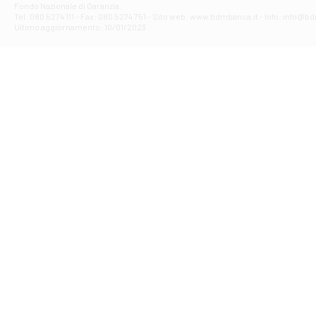
Fondo Nazionale di Garanzia.
Filiale di Av
Tel: 080 5274 111 - Fax: 080 5274 751 - Sito web: www.bdmbanca.it - Info: info@b
Piazza Torlonia
Ultimo aggiornamento: 10/01/2023
Filiale di Avi
PIAZZA E. GIAN
Filiale di Bai
VIA G. LIPPIELL
Filiale di Bar
CORSO VITTORIO
Filiale di Ba
VIALE PAPA GIOV
Filiale di Bar
VIA LEMBO 36 C
Filiale di Ba
VIA AMENDOLA 1
Filiale di Ba
VIA FAVIA 3 - Ba
Filiale di Bar
VIALE JAPIGIA 1
Filiale di Bar
STRADA PALUMBO
Filiale di Bar