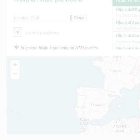
FILIALI PIÙ VI
Filiale dell'A
Via Beato Cesid
Filiale di Ac
VIA SALENTO 42
La mia posizione
Filiale di Ala
Via Errico Ruggi
In questa filiale è presente un ATM evoluto
Filiale di Al
Via Roma, 13 - 
Filiale di Al
+
VIA VITTORIO V
−
Filiale di Am
STATALE 18/17 
Filiale di An
C.SO VITTORIO 
Filiale di And
VIALE CRISPI 50
Filiale di Ars
Viale San Franc
Filiale di Asc
Via Napoli - As