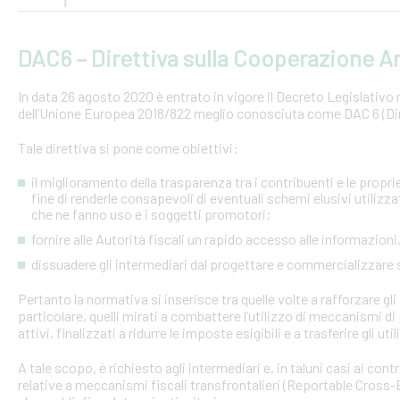
DAC6 – Direttiva sulla Cooperazione Am
In data 26 agosto 2020 è entrato in vigore il Decreto Legislativo n.
dell’Unione Europea 2018/822 meglio conosciuta come DAC 6 (Dire
Tale direttiva si pone come obiettivi:
il miglioramento della trasparenza tra i contribuenti e le proprie 
fine di renderle consapevoli di eventuali schemi elusivi utilizz
che ne fanno uso e i soggetti promotori;
fornire alle Autorità fiscali un rapido accesso alle informazio
dissuadere gli intermediari dal progettare e commercializzare
Pertanto la normativa si inserisce tra quelle volte a rafforzare gli 
particolare, quelli mirati a combattere l’utilizzo di meccanismi d
attivi, finalizzati a ridurre le imposte esigibili e a trasferire gli ut
A tale scopo, è richiesto agli intermediari e, in taluni casi ai con
relative a meccanismi fiscali transfrontalieri (Reportable Cros