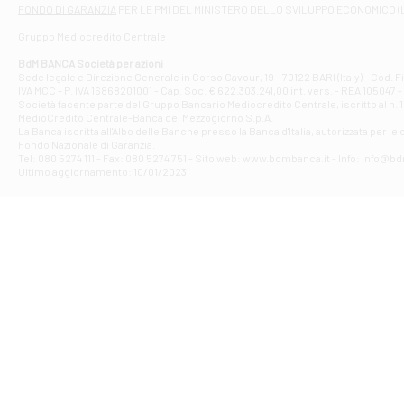
Filiale di At
FONDO DI GARANZIA
PER LE PMI DEL MINISTERO DELLO SVILUPPO ECONOMICO (
Contrada Piana 
Gruppo Mediocredito Centrale
Filiale di At
Corso Elio Adria
BdM BANCA Società per azioni
Filiale di Ave
Sede legale e Direzione Generale in Corso Cavour, 19 - 70122 BARI (Italy) - Cod.
IVA MCC - P. IVA 16868201001 - Cap. Soc. € 622.303.241,00 int. vers. - REA 105047 -
VIA PARTENIO 4
Società facente parte del Gruppo Bancario Mediocredito Centrale, iscritto al n. 10
Filiale di Av
MedioCredito Centrale-Banca del Mezzogiorno S.p.A.
La Banca iscritta all'Albo delle Banche presso la Banca d'ltalia, autorizzata per le
VIA F. SAPORITO
Fondo Nazionale di Garanzia.
Filiale di Av
Tel: 080 5274 111 - Fax: 080 5274 751 - Sito web: www.bdmbanca.it - Info: info@b
Piazza Torlonia
Ultimo aggiornamento: 10/01/2023
Filiale di Avi
PIAZZA E. GIAN
Filiale di Bai
VIA G. LIPPIELL
Filiale di Bar
CORSO VITTORIO
Filiale di Ba
VIALE PAPA GIOV
Filiale di Bar
VIA LEMBO 36 C
Filiale di Ba
VIA AMENDOLA 1