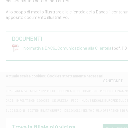
che soddisfino determinati criteri.
Allo scopo di meglio illustrare alla clientela della Banca il conten
apposito documento illustrativo.
DOCUMENTI
Normativa DAC6_Comunicazione alla Clientela
(pdf, 118
Attuale scelta cookies: Cookies strettamente necessari
SANITICKET
TRASPARENZA
NORMATIVA MIFID
DOCUMENTI COLLOCAMENTO PRODOTTI FINANZI
DAC6
IMPOSTAZIONI COOKIES
SICUREZZA
PSD2
NUOVE REGOLE EUROPEE SUL D
SUCCESSIONI
SOSTENIBILITA' GRUPPO
DISCONOSCIMENTO DI UNA OPERAZIONE DI 
Trova la filiale più vicina