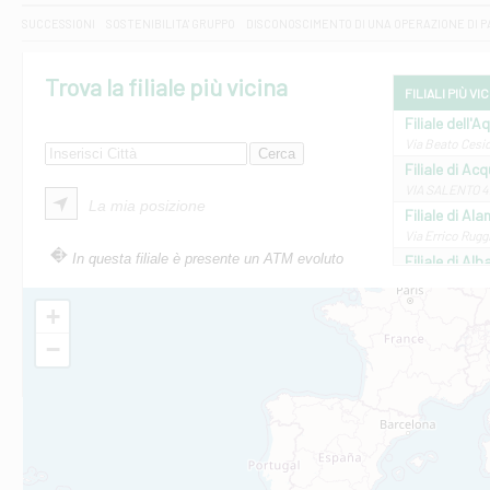
SUCCESSIONI
SOSTENIBILITA' GRUPPO
DISCONOSCIMENTO DI UNA OPERAZIONE DI 
Trova la filiale più vicina
FILIALI PIÙ VI
Filiale dell'A
Via Beato Cesid
Filiale di Ac
VIA SALENTO 42
La mia posizione
Filiale di Ala
Via Errico Ruggi
In questa filiale è presente un ATM evoluto
Filiale di Al
Via Roma, 13 - 
Filiale di Al
+
VIA VITTORIO V
−
Filiale di Am
STATALE 18/17 
Filiale di An
C.SO VITTORIO 
Filiale di And
VIALE CRISPI 50