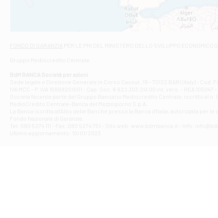
Filiale di Ars
Viale San Franc
Filiale di Asc
Via Napoli - As
Filiale di At
FONDO DI GARANZIA
PER LE PMI DEL MINISTERO DELLO SVILUPPO ECONOMICO (
Contrada Piana 
Gruppo Mediocredito Centrale
Filiale di At
Corso Elio Adria
BdM BANCA Società per azioni
Filiale di Ave
Sede legale e Direzione Generale in Corso Cavour, 19 - 70122 BARI (Italy) - Cod.
IVA MCC - P. IVA 16868201001 - Cap. Soc. € 622.303.241,00 int. vers. - REA 105047 -
VIA PARTENIO 4
Società facente parte del Gruppo Bancario Mediocredito Centrale, iscritto al n. 10
Filiale di Av
MedioCredito Centrale-Banca del Mezzogiorno S.p.A.
La Banca iscritta all'Albo delle Banche presso la Banca d'ltalia, autorizzata per le
VIA F. SAPORITO
Fondo Nazionale di Garanzia.
Filiale di Av
Tel: 080 5274 111 - Fax: 080 5274 751 - Sito web: www.bdmbanca.it - Info: info@b
Piazza Torlonia
Ultimo aggiornamento: 10/01/2023
Filiale di Avi
PIAZZA E. GIAN
Filiale di Bai
VIA G. LIPPIELL
Filiale di Bar
CORSO VITTORIO
Filiale di Ba
VIALE PAPA GIOV