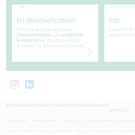
CONTI
INCASSI E PAGA
KIT BENVENUTO SMART
POS
L’offerta dedicata alla nuova
Il servizio d
Clientela Imprese
, per
soddisfare
rapido e sicu
le esigenze
dei piccoli operatori
economici e delle piccole aziende.
Attuale scelta cookies: Cookies strettamente necessari
SANITICKET
TRASPARENZA
NORMATIVA MIFID
DOCUMENTI COLLOCAMENTO PRODOTTI FINANZI
DAC6
IMPOSTAZIONI COOKIES
SICUREZZA
PSD2
NUOVE REGOLE EUROPEE SUL D