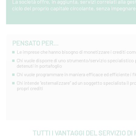
La società offre, in aggiunta, servizi correlati alla ge
ciclo del proprio capitale circolante, senza impegnare 
PENSATO PER...
Le imprese che hanno bisogno di monetizzare i crediti comm
Chi vuole disporre di uno strumento/servizio specialistico pe
detenuti in portafoglio
Chi vuole programmare in maniera efficace ed efficiente i fl
Chi intende “esternalizzare” ad un soggetto specialista il p
propri crediti
TUTTI I VANTAGGI DEL SERVIZIO DI