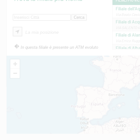
FILIALI PIÙ VI
Filiale dell'A
Via Beato Cesid
Filiale di Ac
VIA SALENTO 42
La mia posizione
Filiale di Ala
Via Errico Ruggi
In questa filiale è presente un ATM evoluto
Filiale di Al
Via Roma, 13 - 
Filiale di Al
+
VIA VITTORIO V
−
Filiale di Am
STATALE 18/17 
Filiale di An
C.SO VITTORIO 
Filiale di And
VIALE CRISPI 50
Filiale di Ars
Viale San Franc
Filiale di Asc
Via Napoli - As
Filiale di At