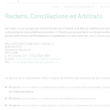
CONTI
INCASSI E PAGAMENTI
MUTUI 
Reclami, Conciliazione ed Arbitrato
Nel caso in cui sorga una controversia tra il Cliente e la Banca relativa a prodot
collocamento di prodotti assicurativi, il Cliente può presentare un reclamo all
posta elettronica certificata (pec), segnalazioni su sito internet, ecc.], ovvero pr
RECAPITI RECLAMI DELLA BANCA
BdM BANCA
Direzione Generale
RECLAMI
C.so Cavour, 19 - 70122 Bari (BA)
uff.gestionereclami@bdmbanca.it
E-mail:
reclamibdm@postacert.cedacri.it
Pec:
La Banca deve rispondere entro il seguente termine dal ricevimento del reclam
60 giorni
, se il reclamo è relativo a prodotti e servizi bancari e finanziari; lad
giornate lavorative
;
60 giorni
, se il reclamo è relativo a servizi e attività di investimento;
45 giorni
, se il reclamo riguarda la promozione o il collocamento di prodotti a