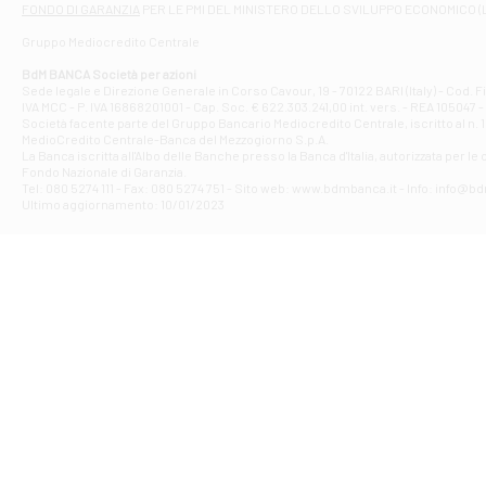
FONDO DI GARANZIA
PER LE PMI DEL MINISTERO DELLO SVILUPPO ECONOMICO (
Contrada Piana 
Gruppo Mediocredito Centrale
Filiale di At
Corso Elio Adria
BdM BANCA Società per azioni
Filiale di Ave
Sede legale e Direzione Generale in Corso Cavour, 19 - 70122 BARI (Italy) - Cod.
IVA MCC - P. IVA 16868201001 - Cap. Soc. € 622.303.241,00 int. vers. - REA 105047 -
VIA PARTENIO 4
Società facente parte del Gruppo Bancario Mediocredito Centrale, iscritto al n. 10
Filiale di Av
MedioCredito Centrale-Banca del Mezzogiorno S.p.A.
La Banca iscritta all'Albo delle Banche presso la Banca d'ltalia, autorizzata per le
VIA F. SAPORITO
Fondo Nazionale di Garanzia.
Filiale di Av
Tel: 080 5274 111 - Fax: 080 5274 751 - Sito web: www.bdmbanca.it - Info: info@b
Piazza Torlonia
Ultimo aggiornamento: 10/01/2023
Filiale di Avi
PIAZZA E. GIAN
Filiale di Bai
VIA G. LIPPIELL
Filiale di Bar
CORSO VITTORIO
Filiale di Ba
VIALE PAPA GIOV
Filiale di Bar
VIA LEMBO 36 C
Filiale di Ba
VIA AMENDOLA 1