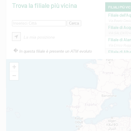
Trova la filiale più vicina
FILIALI PIÙ VI
Filiale dell'A
Via Beato Cesid
Filiale di Ac
VIA SALENTO 42
La mia posizione
Filiale di Ala
Via Errico Ruggi
In questa filiale è presente un ATM evoluto
Filiale di Al
Via Roma, 13 - 
Filiale di Al
+
VIA VITTORIO V
−
Filiale di Am
STATALE 18/17 
Filiale di An
C.SO VITTORIO 
Filiale di And
VIALE CRISPI 50
Filiale di Ars
Viale San Franc
Filiale di Asc