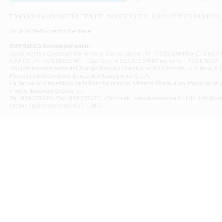
Via Napoli - As
Filiale di At
FONDO DI GARANZIA
PER LE PMI DEL MINISTERO DELLO SVILUPPO ECONOMICO (
Contrada Piana 
Gruppo Mediocredito Centrale
Filiale di At
Corso Elio Adria
BdM BANCA Società per azioni
Filiale di Ave
Sede legale e Direzione Generale in Corso Cavour, 19 - 70122 BARI (Italy) - Cod.
IVA MCC - P. IVA 16868201001 - Cap. Soc. € 622.303.241,00 int. vers. - REA 105047 -
VIA PARTENIO 4
Società facente parte del Gruppo Bancario Mediocredito Centrale, iscritto al n. 10
Filiale di Av
MedioCredito Centrale-Banca del Mezzogiorno S.p.A.
La Banca iscritta all'Albo delle Banche presso la Banca d'ltalia, autorizzata per le
VIA F. SAPORITO
Fondo Nazionale di Garanzia.
Filiale di Av
Tel: 080 5274 111 - Fax: 080 5274 751 - Sito web: www.bdmbanca.it - Info: info@b
Piazza Torlonia
Ultimo aggiornamento: 10/01/2023
Filiale di Avi
PIAZZA E. GIAN
Filiale di Bai
VIA G. LIPPIELL
Filiale di Bar
CORSO VITTORIO
Filiale di Ba
VIALE PAPA GIOV
Filiale di Bar
VIA LEMBO 36 C
Filiale di Ba