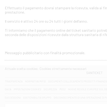
Effettuato il pagamento dovrai stampare la ricevuta, valida ai fin
prestazione.
Il servizio è attivo 24 ore su 24 tutti i giorni dell’anno.
Ti informiamo che il pagamento online del ticket sanitario potreb
seconda delle disposizioni ricevute dalla struttura sanitaria di ri
Messaggio pubblicitario con finalità promozionale.
Attuale scelta cookies: Cookies strettamente necessari
SANITICKET
TRASPARENZA
NORMATIVA MIFID
DOCUMENTI COLLOCAMENTO PRODOTTI FINANZI
DAC6
IMPOSTAZIONI COOKIES
SICUREZZA
PSD2
NUOVE REGOLE EUROPEE SUL D
SUCCESSIONI
SOSTENIBILITA' GRUPPO
DISCONOSCIMENTO DI UNA OPERAZIONE DI 