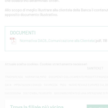
che soddisfino determinati criteri.
Allo scopo di meglio illustrare alla clientela della Banca il conten
apposito documento illustrativo.
DOCUMENTI
Normativa DAC6_Comunicazione alla Clientela
(pdf, 118
Attuale scelta cookies: Cookies strettamente necessari
SANITICKET
TRASPARENZA
NORMATIVA MIFID
DOCUMENTI COLLOCAMENTO PRODOTTI FINANZI
DAC6
IMPOSTAZIONI COOKIES
SICUREZZA
PSD2
NUOVE REGOLE EUROPEE SUL D
SUCCESSIONI
SOSTENIBILITA' GRUPPO
DISCONOSCIMENTO DI UNA OPERAZIONE DI 
Trova la filiale più vicina