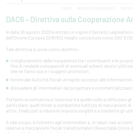
CONTI
INCASSI E PAGAMENTI
MUTUI 
DAC6 – Direttiva sulla Cooperazione Am
In data 26 agosto 2020 è entrato in vigore il Decreto Legislativo n.
dell’Unione Europea 2018/822 meglio conosciuta come DAC 6 (Dire
Tale direttiva si pone come obiettivi:
il miglioramento della trasparenza tra i contribuenti e le proprie 
fine di renderle consapevoli di eventuali schemi elusivi utilizz
che ne fanno uso e i soggetti promotori;
fornire alle Autorità fiscali un rapido accesso alle informazio
dissuadere gli intermediari dal progettare e commercializzare
Pertanto la normativa si inserisce tra quelle volte a rafforzare gli 
particolare, quelli mirati a combattere l’utilizzo di meccanismi d
attivi, finalizzati a ridurre le imposte esigibili e a trasferire gli ut
A tale scopo, è richiesto agli intermediari e, in taluni casi ai con
relative a meccanismi fiscali transfrontalieri (Reportable Cros