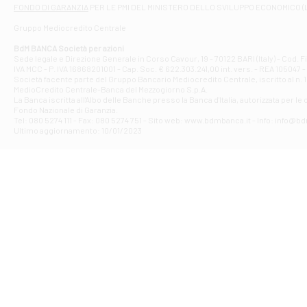
Filiale di At
FONDO DI GARANZIA
PER LE PMI DEL MINISTERO DELLO SVILUPPO ECONOMICO (
Contrada Piana 
Gruppo Mediocredito Centrale
Filiale di At
Corso Elio Adria
BdM BANCA Società per azioni
Filiale di Ave
Sede legale e Direzione Generale in Corso Cavour, 19 - 70122 BARI (Italy) - Cod.
IVA MCC - P. IVA 16868201001 - Cap. Soc. € 622.303.241,00 int. vers. - REA 105047 -
VIA PARTENIO 4
Società facente parte del Gruppo Bancario Mediocredito Centrale, iscritto al n. 10
Filiale di Av
MedioCredito Centrale-Banca del Mezzogiorno S.p.A.
La Banca iscritta all'Albo delle Banche presso la Banca d'ltalia, autorizzata per le
VIA F. SAPORITO
Fondo Nazionale di Garanzia.
Filiale di Av
Tel: 080 5274 111 - Fax: 080 5274 751 - Sito web: www.bdmbanca.it - Info: info@b
Piazza Torlonia
Ultimo aggiornamento: 10/01/2023
Filiale di Avi
PIAZZA E. GIAN
Filiale di Bai
VIA G. LIPPIELL
Filiale di Bar
CORSO VITTORIO
Filiale di Ba
VIALE PAPA GIOV
Filiale di Bar
VIA LEMBO 36 C
Filiale di Ba
VIA AMENDOLA 1