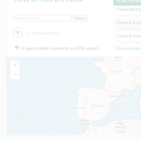
FILIALI PIÙ VI
Filiale dell'A
Via Beato Cesid
Filiale di Ac
VIA SALENTO 42
La mia posizione
Filiale di Ala
Via Errico Ruggi
In questa filiale è presente un ATM evoluto
Filiale di Al
Via Roma, 13 - 
Filiale di Al
+
VIA VITTORIO V
−
Filiale di Am
STATALE 18/17 
Filiale di An
C.SO VITTORIO 
Filiale di And
VIALE CRISPI 50
Filiale di Ars
Viale San Franc
Filiale di Asc
Via Napoli - As