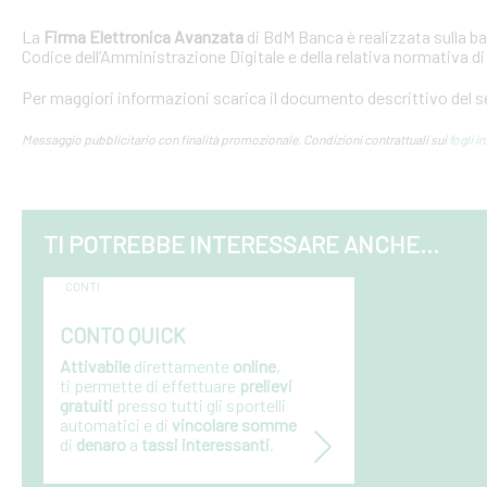
La
Firma Elettronica Avanzata
di BdM Banca è realizzata sulla ba
Codice dell’Amministrazione Digitale e della relativa normativa d
Per maggiori informazioni scarica il documento descrittivo del s
Messaggio pubblicitario con finalità promozionale. Condizioni contrattuali sui
fogli i
TI POTREBBE INTERESSARE ANCHE...
CONTI
CONTO QUICK
Attivabile
direttamente
online
,
ti
permette di effettuare
prelievi
gratuiti
presso tutti gli sportelli
automatici e di
vincolare somme
di
denaro
a
tassi interessanti
.