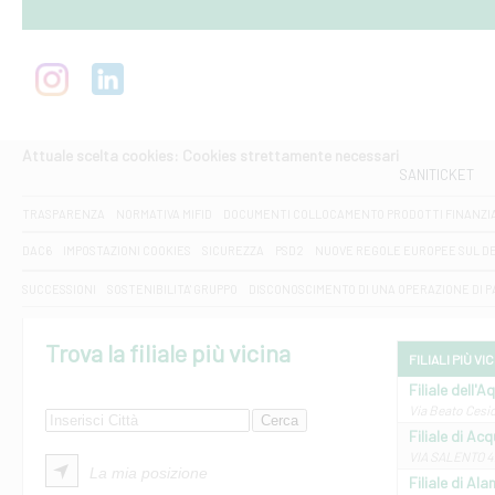
Attuale scelta cookies: Cookies strettamente necessari
SANITICKET
TRASPARENZA
NORMATIVA MIFID
DOCUMENTI COLLOCAMENTO PRODOTTI FINANZI
DAC6
IMPOSTAZIONI COOKIES
SICUREZZA
PSD2
NUOVE REGOLE EUROPEE SUL D
SUCCESSIONI
SOSTENIBILITA' GRUPPO
DISCONOSCIMENTO DI UNA OPERAZIONE DI 
Trova la filiale più vicina
FILIALI PIÙ VI
Filiale dell'A
Via Beato Cesid
Filiale di Ac
VIA SALENTO 42
La mia posizione
Filiale di Ala