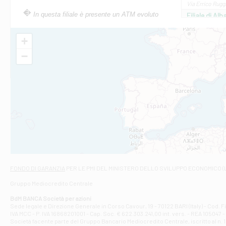
Via Errico Ruggi
In questa filiale è presente un ATM evoluto
Filiale di Al
Via Roma, 13 - 
Filiale di Al
+
VIA VITTORIO V
−
Filiale di Am
STATALE 18/17 
Filiale di An
C.SO VITTORIO 
Filiale di And
VIALE CRISPI 50
Filiale di Ars
Viale San Franc
Filiale di Asc
Via Napoli - As
Filiale di At
FONDO DI GARANZIA
PER LE PMI DEL MINISTERO DELLO SVILUPPO ECONOMICO (
Contrada Piana 
Gruppo Mediocredito Centrale
Filiale di At
Corso Elio Adria
BdM BANCA Società per azioni
Filiale di Ave
Sede legale e Direzione Generale in Corso Cavour, 19 - 70122 BARI (Italy) - Cod.
IVA MCC - P. IVA 16868201001 - Cap. Soc. € 622.303.241,00 int. vers. - REA 105047 -
VIA PARTENIO 4
Società facente parte del Gruppo Bancario Mediocredito Centrale, iscritto al n. 10