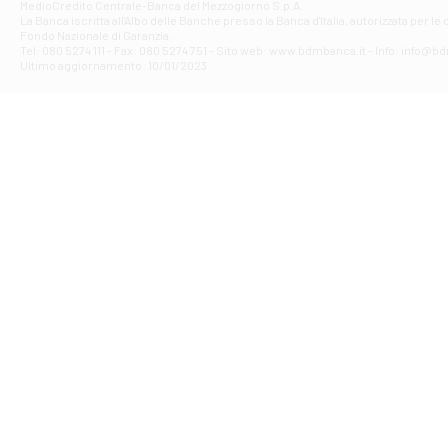
Filiale di Av
MedioCredito Centrale-Banca del Mezzogiorno S.p.A.
La Banca iscritta all'Albo delle Banche presso la Banca d'ltalia, autorizzata per le
VIA F. SAPORITO
Fondo Nazionale di Garanzia.
Filiale di Av
Tel: 080 5274 111 - Fax: 080 5274 751 - Sito web: www.bdmbanca.it - Info: info@b
Piazza Torlonia
Ultimo aggiornamento: 10/01/2023
Filiale di Avi
PIAZZA E. GIAN
Filiale di Bai
VIA G. LIPPIELL
Filiale di Bar
CORSO VITTORIO
Filiale di Ba
VIALE PAPA GIOV
Filiale di Bar
VIA LEMBO 36 C
Filiale di Ba
VIA AMENDOLA 1
Filiale di Ba
VIA FAVIA 3 - Ba
Filiale di Bar
VIALE JAPIGIA 1
Filiale di Bar
STRADA PALUMBO