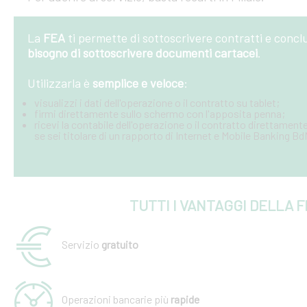
La
FEA
ti permette di sottoscrivere contratti e conc
bisogno di sottoscrivere documenti cartacei
.
Utilizzarla è
semplice e veloce
:
visualizzi i dati dell'operazione o il contratto su tablet;
firmi direttamente sullo schermo con l'apposita penna;
ricevi la contabile dell'operazione o il contratto direttamente
se sei titolare di un rapporto di Internet e Mobile Banking B
TUTTI I VANTAGGI DELLA 
Servizio
gratuito
Operazioni bancarie più
rapide