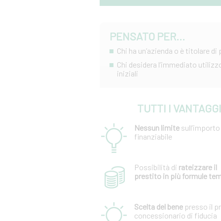
PENSATO PER...
Chi ha un’azienda o è titolare di 
Chi desidera l’immediato utiliz
iniziali
TUTTI I VANTAGG
Nessun limite
sull’importo
finanziabile
Possibilità di
rateizzare il
prestito in più formule te
Scelta del bene
presso il p
concessionario di fiducia