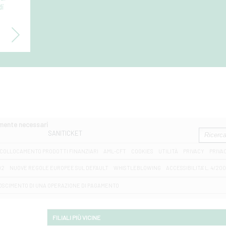
di
amente necessari
SANITICKET
COLLOCAMENTO PRODOTTI FINANZIARI
AML-CFT
COOKIES
UTILITÀ
PRIVACY
PRIVA
D2
NUOVE REGOLE EUROPEE SUL DEFAULT
WHISTLEBLOWING
ACCESSIBILITA' L. 4/20
OSCIMENTO DI UNA OPERAZIONE DI PAGAMENTO
FILIALI PIÙ VICINE