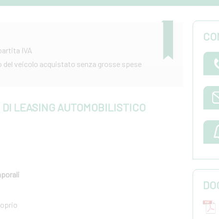
CO
partita IVA
zo del veicolo acquistato senza grosse spese
I DI LEASING AUTOMOBILISTICO
mporali
DO
roprio