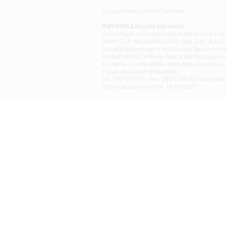
Gruppo Mediocredito Centrale
BdM BANCA Società per azioni
Sede legale e Direzione Generale in Corso Cavo
IVA MCC - P. IVA 16868201001 - Cap. Soc. € 622.3
Società facente parte del Gruppo Bancario Medio
MedioCredito Centrale-Banca del Mezzogiorno
La Banca iscritta all'Albo delle Banche presso l
Fondo Nazionale di Garanzia.
Tel: 080 5274 111 - Fax: 080 5274 751 - Sito w
Ultimo aggiornamento: 10/01/2023