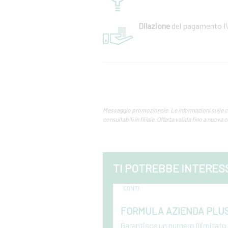
Dilazione
del pagamento I
Messaggio promozionale. Le informazioni sulle cond
consultabili in filiale. Offerta valida fino a nuov
TI POTREBBE INTERES
CONTI
FORMULA AZIENDA PLU
Garantisce un numero illimitato 