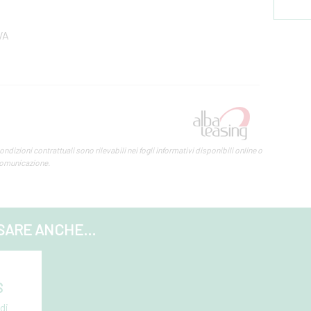
VA
izioni contrattuali sono rilevabili nei fogli informativi disponibili online o
a comunicazione.
SARE ANCHE...
S
di