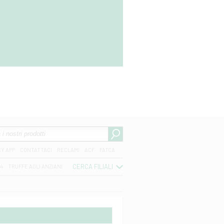
CY APP
CONTATTACI
RECLAMI
ACF
FATCA
CERCA FILIALI
04
TRUFFE AGLI ANZIANI