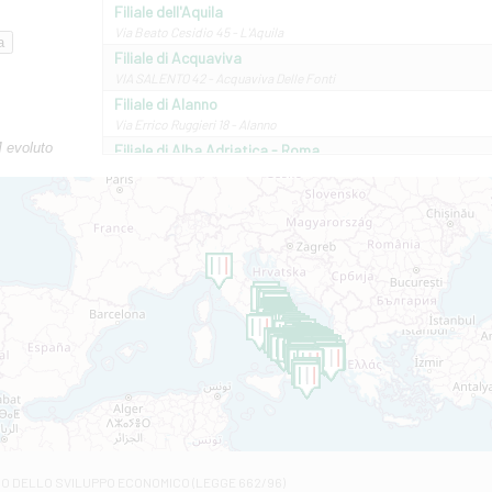
Filiale dell'Aquila
Via Beato Cesidio 45 - L'Aquila
Filiale di Acquaviva
VIA SALENTO 42 - Acquaviva Delle Fonti
Filiale di Alanno
Via Errico Ruggieri 18 - Alanno
M evoluto
Filiale di Alba Adriatica - Roma
Via Roma, 13 - Alba Adriatica
Filiale di Altamura
VIA VITTORIO VENETO 79/81 A - Altamura
Filiale di Amantea
STATALE 18/17 - Amantea
Filiale di Andretta
C.SO VITTORIO VENETO 8 - Andretta
Filiale di Andria 1 - Crispi
VIALE CRISPI 50/A - Andria
Filiale di Arsita
Viale San Francesco 6/b - Arsita
Filiale di Ascoli Piceno
Via Napoli - Ascoli Piceno
Filiale di Atessa
RO DELLO SVILUPPO ECONOMICO (LEGGE 662/96)