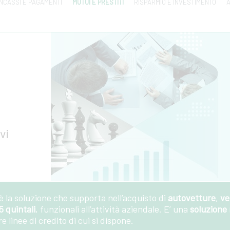
INCASSI E PAGAMENTI
MUTUI E PRESTITI
RISPARMIO E INVESTIMENTO
A
vi
a soluzione che supporta nell’acquisto di
autovetture
,
ve
5 quintali
, funzionali all’attività aziendale. E’ una
soluzione 
 linee di credito di cui si dispone.