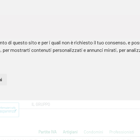
IL GRUPPO
Partite IVA
Artigiani
Condomini
Professionisti