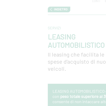
CONTI
SERVIZI
LEASING
AUTOMOBILISTICO
Il leasing che facilita le
spese d’acquisto di nuo
veicoli.
LEASING AUTOMOBILISTICO è l
con
peso totale superiore ai 3
consente di non intaccare altre