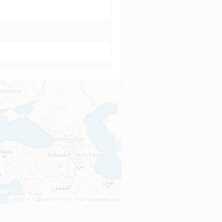
LEAFLET
| ©
OPENSTREETMAP
contributors