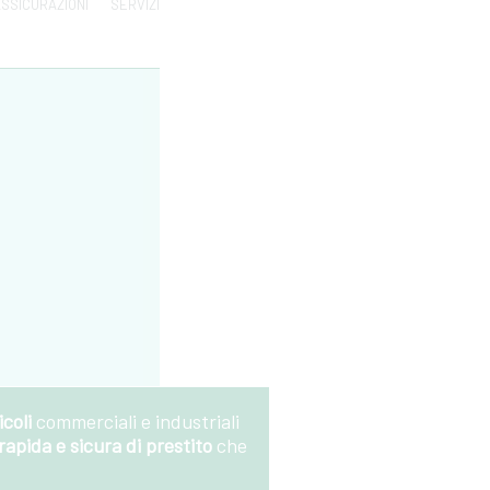
SSICURAZIONI
SERVIZI
icoli
commerciali e industriali
rapida e sicura di prestito
che