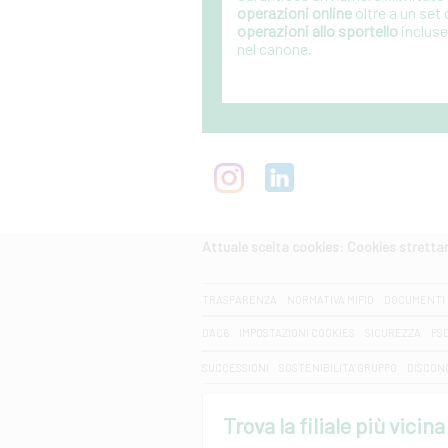
operazioni online
oltre a un set 
operazioni allo sportello
incluse
nel canone.
Attuale scelta cookies: Cookies strett
CERCA
TRASPARENZA
NORMATIVA MIFID
DOCUMENTI 
DAC6
IMPOSTAZIONI COOKIES
SICUREZZA
PS
SUCCESSIONI
SOSTENIBILITA' GRUPPO
DISCON
Trova la filiale più vicina