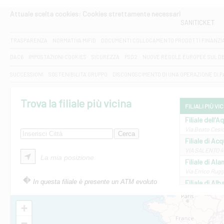
Attuale scelta cookies: Cookies strettamente necessari
SANITICKET
TRASPARENZA
NORMATIVA MIFID
DOCUMENTI COLLOCAMENTO PRODOTTI FINANZI
DAC6
IMPOSTAZIONI COOKIES
SICUREZZA
PSD2
NUOVE REGOLE EUROPEE SUL D
SUCCESSIONI
SOSTENIBILITA' GRUPPO
DISCONOSCIMENTO DI UNA OPERAZIONE DI 
Trova la filiale più vicina
FILIALI PIÙ VI
Filiale dell'A
Via Beato Cesid
Filiale di Ac
VIA SALENTO 42
La mia posizione
Filiale di Ala
Via Errico Ruggi
In questa filiale è presente un ATM evoluto
Filiale di Al
Via Roma, 13 - 
Filiale di Al
+
VIA VITTORIO V
−