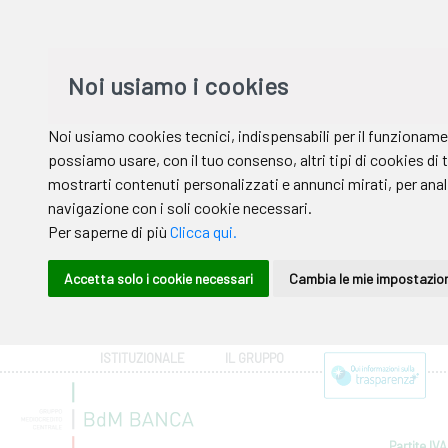
ISTITUZIONALE
IL GRUPPO
Partite IVA