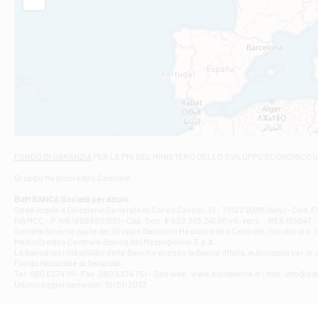
Filiale di Am
STATALE 18/17 
Filiale di An
C.SO VITTORIO 
Filiale di And
VIALE CRISPI 50
Filiale di Ars
Viale San Franc
Filiale di Asc
Via Napoli - As
Filiale di At
FONDO DI GARANZIA
PER LE PMI DEL MINISTERO DELLO SVILUPPO ECONOMICO (
Contrada Piana 
Gruppo Mediocredito Centrale
Filiale di At
Corso Elio Adria
BdM BANCA Società per azioni
Filiale di Ave
Sede legale e Direzione Generale in Corso Cavour, 19 - 70122 BARI (Italy) - Cod.
IVA MCC - P. IVA 16868201001 - Cap. Soc. € 622.303.241,00 int. vers. - REA 105047 -
VIA PARTENIO 4
Società facente parte del Gruppo Bancario Mediocredito Centrale, iscritto al n. 10
Filiale di Av
MedioCredito Centrale-Banca del Mezzogiorno S.p.A.
La Banca iscritta all'Albo delle Banche presso la Banca d'ltalia, autorizzata per le
VIA F. SAPORITO
Fondo Nazionale di Garanzia.
Filiale di Av
Tel: 080 5274 111 - Fax: 080 5274 751 - Sito web: www.bdmbanca.it - Info: info@b
Piazza Torlonia
Ultimo aggiornamento: 10/01/2023
Filiale di Avi
PIAZZA E. GIAN