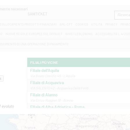
amente necessari
SANITICKET
COLLOCAMENTO PRODOTTI FINANZIARI
AML-CFT
COOKIES
UTILITÀ
PRIVACY
PRIVA
D2
NUOVE REGOLE EUROPEE SUL DEFAULT
WHISTLEBLOWING
ACCESSIBILITA' L. 4/20
OSCIMENTO DI UNA OPERAZIONE DI PAGAMENTO
FILIALI PIÙ VICINE
Filiale dell'Aquila
Via Beato Cesidio 45 - L'Aquila
Filiale di Acquaviva
VIA SALENTO 42 - Acquaviva Delle Fonti
Filiale di Alanno
Via Errico Ruggieri 18 - Alanno
M evoluto
Filiale di Alba Adriatica - Roma
Via Roma, 13 - Alba Adriatica
Filiale di Altamura
VIA VITTORIO VENETO 79/81 A - Altamura