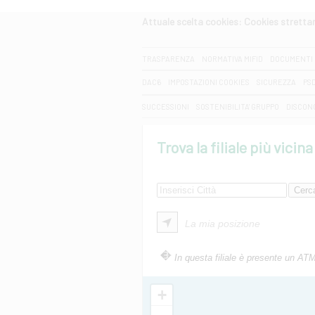
Attuale scelta cookies: Cookies strett
CERCA
TRASPARENZA
NORMATIVA MIFID
DOCUMENTI 
DAC6
IMPOSTAZIONI COOKIES
SICUREZZA
PS
SUCCESSIONI
SOSTENIBILITA' GRUPPO
DISCON
Trova la filiale più vicina
La mia posizione
In questa filiale è presente un AT
+