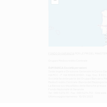
−
FONDO DI GARANZIA
PER LE PMI DEL MINISTE
Gruppo Mediocredito Centrale
BdM BANCA Società per azioni
Sede legale e Direzione Generale in Corso Cavo
IVA MCC - P. IVA 16868201001 - Cap. Soc. € 622.3
Società facente parte del Gruppo Bancario Medio
MedioCredito Centrale-Banca del Mezzogiorno
La Banca iscritta all'Albo delle Banche presso l
Fondo Nazionale di Garanzia.
Tel: 080 5274 111 - Fax: 080 5274 751 - Sito w
Ultimo aggiornamento: 10/01/2023