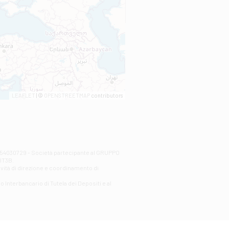
LEAFLET
| ©
OPENSTREETMAP
contributors
00254030729 - Società partecipante al GRUPPO
AlT3B.
ività di direzione e coordinamento di
o Interbancario di Tutela dei Depositi e al