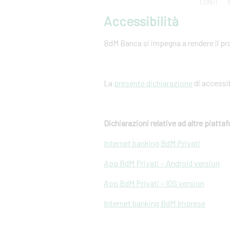
CONTI
Accessibilità
BdM Banca si impegna a rendere il pro
La
presente dichiarazione
di accessib
Dichiarazioni relative ad altre piatt
Internet banking BdM Privati
App BdM Privati – Android version
App BdM Privati – IOS version
Internet banking BdM Imprese