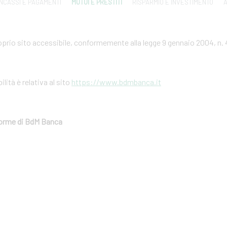
INCASSI E PAGAMENTI
MUTUI E PRESTITI
RISPARMIO E INVESTIMENTO
A
prio sito accessibile, conformemente alla legge 9 gennaio 2004, n. 
ilità è relativa al sito
https://www.bdmbanca.it
aforme di BdM Banca