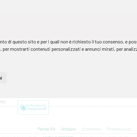
PPO
Partite IVA
Artigiani
Condomini
Professionisti