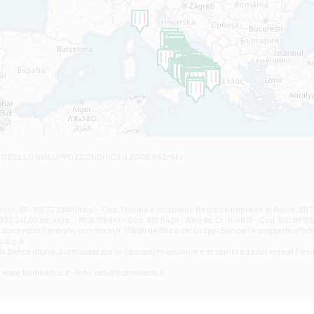
Filiale di Amantea
STATALE 18/17 - Amantea
Filiale di Andretta
C.SO VITTORIO VENETO 8 - Andretta
Filiale di Andria 1 - Crispi
VIALE CRISPI 50/A - Andria
Filiale di Arsita
Viale San Francesco 6/b - Arsita
Filiale di Ascoli Piceno
Via Napoli - Ascoli Piceno
Filiale di Atessa
RO DELLO SVILUPPO ECONOMICO (LEGGE 662/96)
Contrada Piana La Fara - Via per Piazzano snc - Atessa
Filiale di Atri - Corso Adriano
Corso Elio Adriano, 1 - Atri
Filiale di Avellino - Partenio
ur, 19 - 70122 BARI (Italy) - Cod. Fiscale e iscrizione Registro Imprese di Bari n. 
03.241,00 int. vers. - REA 105047 - Cod. ABI 5424 - Albo Az. Cr. n. 4616 - Cod. BIC BPB
VIA PARTENIO 48 - Avellino
credito Centrale, iscritto al n. 10680 dell'Albo dei Gruppi Bancari e soggetta all'att
Filiale di Aversa
 S.p.A.
a Banca d'ltalia, autorizzata per le operazioni valutarie e in cambi ed aderente al Fond
VIA F. SAPORITO, 27/A - Aversa
Filiale di Avezzano - Piazza Torlonia
eb: www.bdmbanca.it - Info: info@bdmbanca.it
Piazza Torlonia - Avezzano
Filiale di Avigliano
PIAZZA E. GIANTURCO 49 - Avigliano