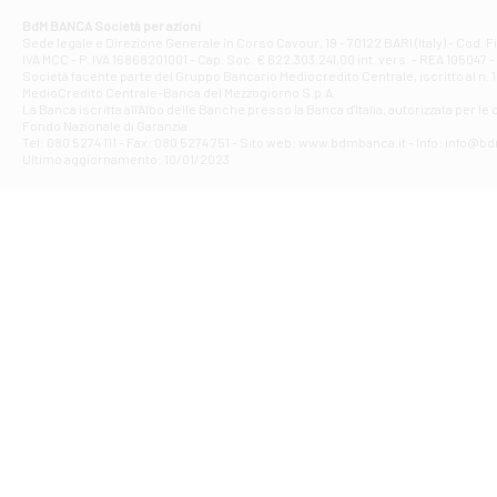
Corso Elio Adria
BdM BANCA Società per azioni
Filiale di Ave
Sede legale e Direzione Generale in Corso Cavour, 19 - 70122 BARI (Italy) - Cod.
IVA MCC - P. IVA 16868201001 - Cap. Soc. € 622.303.241,00 int. vers. - REA 105047 -
VIA PARTENIO 4
Società facente parte del Gruppo Bancario Mediocredito Centrale, iscritto al n. 10
Filiale di Av
MedioCredito Centrale-Banca del Mezzogiorno S.p.A.
La Banca iscritta all'Albo delle Banche presso la Banca d'ltalia, autorizzata per le
VIA F. SAPORITO
Fondo Nazionale di Garanzia.
Filiale di Av
Tel: 080 5274 111 - Fax: 080 5274 751 - Sito web: www.bdmbanca.it - Info: info@b
Piazza Torlonia
Ultimo aggiornamento: 10/01/2023
Filiale di Avi
PIAZZA E. GIAN
Filiale di Bai
VIA G. LIPPIELL
Filiale di Bar
CORSO VITTORIO
Filiale di Ba
VIALE PAPA GIOV
Filiale di Bar
VIA LEMBO 36 C
Filiale di Ba
VIA AMENDOLA 1
Filiale di Ba
VIA FAVIA 3 - Ba