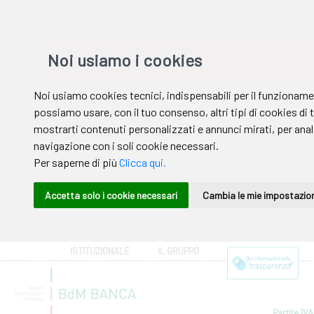
ISTITUZIONALE
IL GRUPPO
Partite IVA