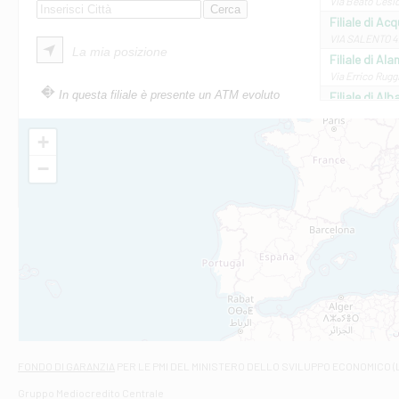
Via Beato Cesid
Filiale di Ac
VIA SALENTO 42
La mia posizione
Filiale di Ala
Via Errico Ruggi
In questa filiale è presente un ATM evoluto
Filiale di Al
Via Roma, 13 - 
Filiale di Al
+
VIA VITTORIO V
−
Filiale di Am
STATALE 18/17 
Filiale di An
C.SO VITTORIO 
Filiale di And
VIALE CRISPI 50
Filiale di Ars
Viale San Franc
Filiale di Asc
Via Napoli - As
Filiale di At
FONDO DI GARANZIA
PER LE PMI DEL MINISTERO DELLO SVILUPPO ECONOMICO (
Contrada Piana 
Gruppo Mediocredito Centrale
Filiale di At