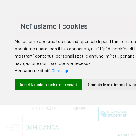
ISTITUZIONALE
IL GRUPPO
Partite IVA