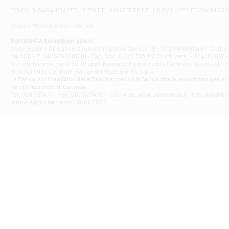
Filiale di At
FONDO DI GARANZIA
PER LE PMI DEL MINISTERO DELLO SVILUPPO ECONOMICO (
Contrada Piana 
Gruppo Mediocredito Centrale
Filiale di At
Corso Elio Adria
BdM BANCA Società per azioni
Filiale di Ave
Sede legale e Direzione Generale in Corso Cavour, 19 - 70122 BARI (Italy) - Cod.
IVA MCC - P. IVA 16868201001 - Cap. Soc. € 622.303.241,00 int. vers. - REA 105047 -
VIA PARTENIO 4
Società facente parte del Gruppo Bancario Mediocredito Centrale, iscritto al n. 10
Filiale di Av
MedioCredito Centrale-Banca del Mezzogiorno S.p.A.
La Banca iscritta all'Albo delle Banche presso la Banca d'ltalia, autorizzata per le
VIA F. SAPORITO
Fondo Nazionale di Garanzia.
Filiale di Av
Tel: 080 5274 111 - Fax: 080 5274 751 - Sito web: www.bdmbanca.it - Info: info@b
Piazza Torlonia
Ultimo aggiornamento: 10/01/2023
Filiale di Avi
PIAZZA E. GIAN
Filiale di Bai
VIA G. LIPPIELL
Filiale di Bar
CORSO VITTORIO
Filiale di Ba
VIALE PAPA GIOV
Filiale di Bar
VIA LEMBO 36 C
Filiale di Ba