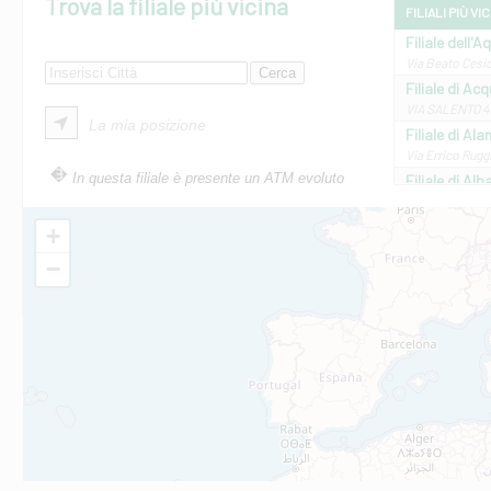
Trova la filiale più vicina
FILIALI PIÙ VI
Filiale dell'A
Via Beato Cesid
Filiale di Ac
VIA SALENTO 42
La mia posizione
Filiale di Ala
Via Errico Ruggi
In questa filiale è presente un ATM evoluto
Filiale di Al
Via Roma, 13 - 
Filiale di Al
+
VIA VITTORIO V
−
Filiale di Am
STATALE 18/17 
Filiale di An
C.SO VITTORIO 
Filiale di And
VIALE CRISPI 50
Filiale di Ars
Viale San Franc
Filiale di Asc
Via Napoli - As