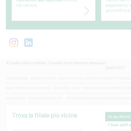
nel canone.
pagamento in
possibilità di
Attuale scelta cookies: Cookies strettamente necessari
SANITICKET
TRASPARENZA
NORMATIVA MIFID
DOCUMENTI COLLOCAMENTO PRODOTTI FINANZI
DAC6
IMPOSTAZIONI COOKIES
SICUREZZA
PSD2
NUOVE REGOLE EUROPEE SUL D
SUCCESSIONI
SOSTENIBILITA' GRUPPO
DISCONOSCIMENTO DI UNA OPERAZIONE DI 
Trova la filiale più vicina
FILIALI PIÙ VI
Filiale dell'A
Via Beato Cesid