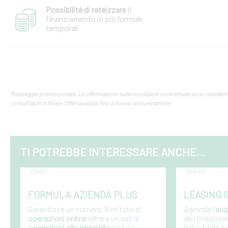
Possibilità di rateizzare
il
finanziamento in più formule
temporali
Messaggio promozionale. Le informazioni sulle condizioni contrattuali sono rilevabili n
consultabili in filiale. Offerta valida fino a nuova comunicazione.
TI POTREBBE INTERESSARE ANCHE...
CONTI
SERVIZI
FORMULA AZIENDA PLUS
LEASING 
Garantisce un numero illimitato di
Agevola l’
acq
operazioni online
oltre a un set di
destinazione
operazioni allo sportello
incluse
industriale o d