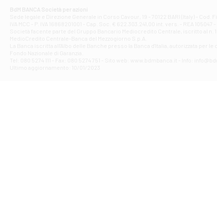
Corso Elio Adria
BdM BANCA Società per azioni
Filiale di Ave
Sede legale e Direzione Generale in Corso Cavour, 19 - 70122 BARI (Italy) - Cod.
IVA MCC - P. IVA 16868201001 - Cap. Soc. € 622.303.241,00 int. vers. - REA 105047 -
VIA PARTENIO 4
Società facente parte del Gruppo Bancario Mediocredito Centrale, iscritto al n. 10
Filiale di Av
MedioCredito Centrale-Banca del Mezzogiorno S.p.A.
La Banca iscritta all'Albo delle Banche presso la Banca d'ltalia, autorizzata per le
VIA F. SAPORITO
Fondo Nazionale di Garanzia.
Filiale di Av
Tel: 080 5274 111 - Fax: 080 5274 751 - Sito web: www.bdmbanca.it - Info: info@b
Piazza Torlonia
Ultimo aggiornamento: 10/01/2023
Filiale di Avi
PIAZZA E. GIAN
Filiale di Bai
VIA G. LIPPIELL
Filiale di Bar
CORSO VITTORIO
Filiale di Ba
VIALE PAPA GIOV
Filiale di Bar
VIA LEMBO 36 C
Filiale di Ba
VIA AMENDOLA 1
Filiale di Ba
VIA FAVIA 3 - Ba