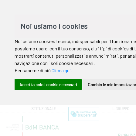
ISTITUZIONALE
IL GRUPPO
Partite IVA