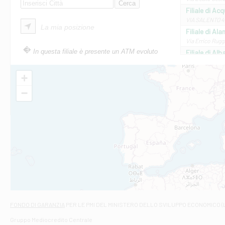
Filiale di Ac
VIA SALENTO 42
La mia posizione
Filiale di Ala
Via Errico Ruggi
In questa filiale è presente un ATM evoluto
Filiale di Al
Via Roma, 13 - 
Filiale di Al
+
VIA VITTORIO V
−
Filiale di Am
STATALE 18/17 
Filiale di An
C.SO VITTORIO 
Filiale di And
VIALE CRISPI 50
Filiale di Ars
Viale San Franc
Filiale di Asc
Via Napoli - As
Filiale di At
FONDO DI GARANZIA
PER LE PMI DEL MINISTERO DELLO SVILUPPO ECONOMICO (
Contrada Piana 
Gruppo Mediocredito Centrale
Filiale di At