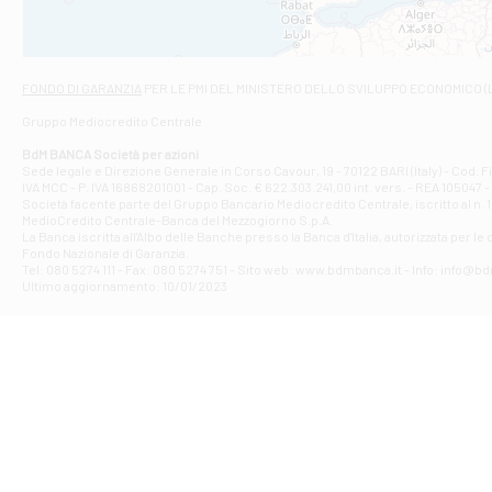
Viale San Franc
Filiale di Asc
Via Napoli - As
Filiale di At
FONDO DI GARANZIA
PER LE PMI DEL MINISTERO DELLO SVILUPPO ECONOMICO (
Contrada Piana 
Gruppo Mediocredito Centrale
Filiale di At
Corso Elio Adria
BdM BANCA Società per azioni
Filiale di Ave
Sede legale e Direzione Generale in Corso Cavour, 19 - 70122 BARI (Italy) - Cod.
IVA MCC - P. IVA 16868201001 - Cap. Soc. € 622.303.241,00 int. vers. - REA 105047 -
VIA PARTENIO 4
Società facente parte del Gruppo Bancario Mediocredito Centrale, iscritto al n. 10
Filiale di Av
MedioCredito Centrale-Banca del Mezzogiorno S.p.A.
La Banca iscritta all'Albo delle Banche presso la Banca d'ltalia, autorizzata per le
VIA F. SAPORITO
Fondo Nazionale di Garanzia.
Filiale di Av
Tel: 080 5274 111 - Fax: 080 5274 751 - Sito web: www.bdmbanca.it - Info: info@b
Piazza Torlonia
Ultimo aggiornamento: 10/01/2023
Filiale di Avi
PIAZZA E. GIAN
Filiale di Bai
VIA G. LIPPIELL
Filiale di Bar
CORSO VITTORIO
Filiale di Ba
VIALE PAPA GIOV