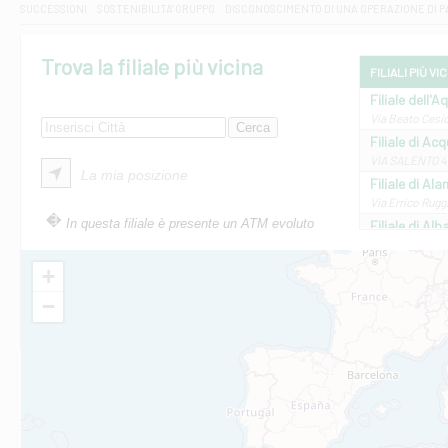
SUCCESSIONI
SOSTENIBILITA' GRUPPO
DISCONOSCIMENTO DI UNA OPERAZIONE DI 
Trova la filiale più vicina
FILIALI PIÙ VI
Filiale dell'A
Via Beato Cesid
Filiale di Ac
VIA SALENTO 42
La mia posizione
Filiale di Ala
Via Errico Ruggi
In questa filiale è presente un ATM evoluto
Filiale di Al
Via Roma, 13 - 
Filiale di Al
+
VIA VITTORIO V
−
Filiale di Am
STATALE 18/17 
Filiale di An
C.SO VITTORIO 
Filiale di And
VIALE CRISPI 50
Filiale di Ars