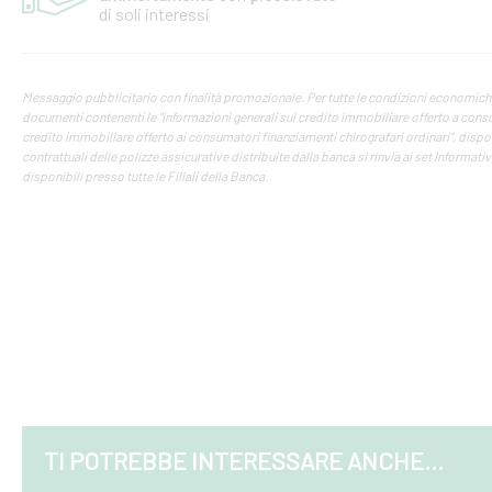
di soli interessi
Messaggio pubblicitario con finalità promozionale. Per tutte le condizioni economiche e
documenti contenenti le “informazioni generali sul credito immobiliare offerto a consum
credito immobiliare offerto ai consumatori finanziamenti chirografari ordinari”, disponibi
contrattuali delle polizze assicurative distribuite dalla banca si rinvia ai set Informati
disponibili presso tutte le Filiali della Banca.
TI POTREBBE INTERESSARE ANCHE...