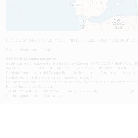
VIALE CRISPI 50
Filiale di Ars
Viale San Franc
Filiale di Asc
Via Napoli - As
Filiale di At
FONDO DI GARANZIA
PER LE PMI DEL MINISTERO DELLO SVILUPPO ECONOMICO (
Contrada Piana 
Gruppo Mediocredito Centrale
Filiale di At
Corso Elio Adria
BdM BANCA Società per azioni
Filiale di Ave
Sede legale e Direzione Generale in Corso Cavour, 19 - 70122 BARI (Italy) - Cod.
IVA MCC - P. IVA 16868201001 - Cap. Soc. € 622.303.241,00 int. vers. - REA 105047 -
VIA PARTENIO 4
Società facente parte del Gruppo Bancario Mediocredito Centrale, iscritto al n. 10
Filiale di Av
MedioCredito Centrale-Banca del Mezzogiorno S.p.A.
La Banca iscritta all'Albo delle Banche presso la Banca d'ltalia, autorizzata per le
VIA F. SAPORITO
Fondo Nazionale di Garanzia.
Filiale di Av
Tel: 080 5274 111 - Fax: 080 5274 751 - Sito web: www.bdmbanca.it - Info: info@b
Piazza Torlonia
Ultimo aggiornamento: 10/01/2023
Filiale di Avi
PIAZZA E. GIAN
Filiale di Bai
VIA G. LIPPIELL
Filiale di Bar
CORSO VITTORIO