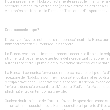
Potrai presentare il Modulo direttamente presso le Filiali o invi
secondo le modalità elettroniche (posta elettronica ordinaria all’i
elettronica certificata alla Direzione Territoriale di appartenenza 
Cosa succede dopo?
Dopo aver ricevuto notizia di un disconoscimento, la Banca apre 
comportamento
e Ti fornisce un riscontro.
La Banca, ove non sia immediatamente accertato il dolo o la colpa 
strumenti di pagamento e gestione delle credenziali, dispone il
autorizzate entro il primo giorno lavorativo successivo alla data 
La Banca Ti comunica l’avvenuto rimborso ma anche il proprio dirit
ricezione del Modulo, le somme rimborsate, qualora, all’esito di 
o colpa grave per cui l’operazione disconosciuta debba invece con
inviare la denuncia presentata all’Autorità Giudiziaria e/o qualsias
phishing) entro un tempo ragionevole.
Qualora risulti, all’esito dell’istruttoria, che le operazioni erano
lamentata non sussistono, la Banca eserciterà il proprio diritto ad
calendario dalla data di ricezione del Modulo, facendo precedere 