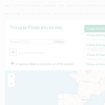
DAC6
IMPOSTAZIONI COOKIES
SICUREZZA
PSD2
NUOVE REGOLE EUROPEE SUL D
SUCCESSIONI
SOSTENIBILITA' GRUPPO
DISCONOSCIMENTO DI UNA OPERAZIONE DI 
Trova la filiale più vicina
FILIALI PIÙ VI
Filiale dell'A
Via Beato Cesid
Filiale di Ac
VIA SALENTO 42
La mia posizione
Filiale di Ala
Via Errico Ruggi
In questa filiale è presente un ATM evoluto
Filiale di Al
Via Roma, 13 - 
Filiale di Al
+
VIA VITTORIO V
−
Filiale di Am
STATALE 18/17 
Filiale di An
C.SO VITTORIO 
Filiale di And