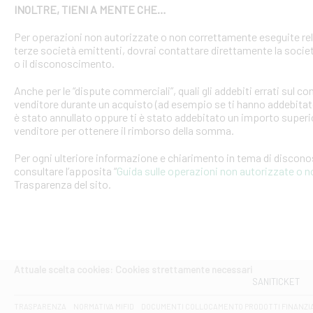
INOLTRE, TIENI A MENTE CHE…
Per operazioni non autorizzate o non correttamente eseguite rel
terze società emittenti, dovrai contattare direttamente la soci
o il disconoscimento.
Anche per le “dispute commerciali”, quali gli addebiti errati sul 
venditore durante un acquisto (ad esempio se ti hanno addebitato
è stato annullato oppure ti è stato addebitato un importo superio
venditore per ottenere il rimborso della somma.
Per ogni ulteriore informazione e chiarimento in tema di discon
consultare l’apposita “
Guida sulle operazioni non autorizzate o 
Trasparenza del sito.
Attuale scelta cookies: Cookies strettamente necessari
SANITICKET
TRASPARENZA
NORMATIVA MIFID
DOCUMENTI COLLOCAMENTO PRODOTTI FINANZI