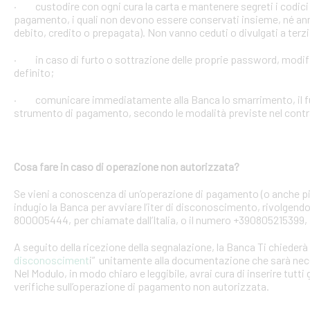
· custodire con ogni cura la carta e mantenere segreti i codici 
pagamento, i quali non devono essere conservati insieme, né anno
debito, credito o prepagata). Non vanno ceduti o divulgati a terzi
· in caso di furto o sottrazione delle proprie password, mod
definito;
· comunicare immediatamente alla Banca lo smarrimento, il furt
strumento di pagamento, secondo le modalità previste nel contra
Cosa fare in caso di operazione non autorizzata?
Se vieni a conoscenza di un’operazione di pagamento (o anche pi
indugio la Banca per avviare l’iter di disconoscimento, rivolgendoT
800005444, per chiamate dall’Italia, o il numero +390805215399, 
A seguito della ricezione della segnalazione, la Banca Ti chiederà 
disconosciment
i” unitamente alla documentazione che sarà nece
Nel Modulo, in modo chiaro e leggibile, avrai cura di inserire tutti 
verifiche sull’operazione di pagamento non autorizzata.