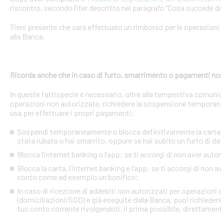
riscontro, secondo l’iter descritto nel paragrafo “Cosa succede d
Tieni presente che sarà effettuato un rimborso per le operazion
alla Banca.
Ricorda anche che in caso di furto, smarrimento o pagamenti no
In queste fattispecie è necessario, oltre alla tempestiva comuni
operazioni non autorizzate, richiedere la sospensione temporanea o
usa per effettuare i propri pagamenti:
Sospendi temporaneamente o blocca definitivamente la carta: s
stata rubata o hai smarrito, oppure se hai subito un furto di dat
Blocca l’internet banking o l’app: se ti accorgi di non aver a
Blocca la carta, l’internet banking e l’app: se ti accorgi di non 
conto come ad esempio un bonifico;
In caso di ricezione di addebiti non autorizzati per operazioni
(domiciliazioni/SDD) e già eseguite dalla Banca, puoi richieder
tuo conto corrente rivolgendoti, il prima possibile, direttamente 