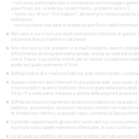
- non sono personalizzate e contengono un messaggio generico
specificati (es. scadenza, smarrimento, problemi tecnici);
- fanno uso di toni “intimidatori”, ad esempio minacciando la
dell’utente;
- non riportano una data di scadenza per l’invio delle informazi
Nel caso in cui ricevi un’e-mail contenente richieste di quest
informa la Banca tramite il call center
Non cliccare su link presenti in e-mail sospette, questi colleg
difficilmente distinguibile dall’originale. Anche se sulla barra de
non ti fidare: è possibile infatti per un hacker visualizzare nell
quello nel quale realmente ti trovi.
Diffida inoltre di e-mail con indirizzi web molto lunghi, contenen
Quando inserisci dati riservati in una pagina web, assicurati c
riconoscibili in quanto l’indirizzo che compare nella barra degl
“http://” e nella parte in basso a destra della pagina è presente
Diffida se improvvisamente cambia la modalità con la quale ti v
banking: ad esempio, se questi vengono chiesti non tramite un
di dimensioni ridotte). In questo caso, contatta la Banca tramite
Controlla regolarmente gli estratti conto del tuo conto corrente 
riportate siano quelle realmente effettuate. In caso contrario, c
Le aziende produttrici dei browser rendono periodicamente disp