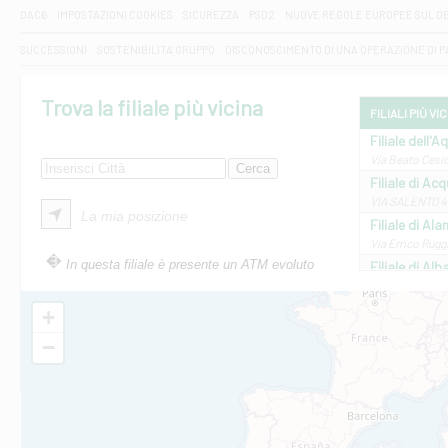
DAC6
IMPOSTAZIONI COOKIES
SICUREZZA
PSD2
NUOVE REGOLE EUROPEE SUL D
SUCCESSIONI
SOSTENIBILITA' GRUPPO
DISCONOSCIMENTO DI UNA OPERAZIONE DI 
Trova la filiale più vicina
FILIALI PIÙ VI
Filiale dell'A
Via Beato Cesid
Filiale di Ac
VIA SALENTO 42
La mia posizione
Filiale di Ala
Via Errico Ruggi
In questa filiale è presente un ATM evoluto
Filiale di Al
Via Roma, 13 - 
Filiale di Al
+
VIA VITTORIO V
−
Filiale di Am
STATALE 18/17 
Filiale di An
C.SO VITTORIO 
Filiale di And