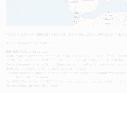
VIALE CRISPI 50
Filiale di Ars
Viale San Franc
Filiale di Asc
Via Napoli - As
Filiale di At
FONDO DI GARANZIA
PER LE PMI DEL MINISTERO DELLO SVILUPPO ECONOMICO (
Contrada Piana 
Gruppo Mediocredito Centrale
Filiale di At
Corso Elio Adria
BdM BANCA Società per azioni
Filiale di Ave
Sede legale e Direzione Generale in Corso Cavour, 19 - 70122 BARI (Italy) - Cod.
IVA MCC - P. IVA 16868201001 - Cap. Soc. € 622.303.241,00 int. vers. - REA 105047 -
VIA PARTENIO 4
Società facente parte del Gruppo Bancario Mediocredito Centrale, iscritto al n. 10
Filiale di Av
MedioCredito Centrale-Banca del Mezzogiorno S.p.A.
La Banca iscritta all'Albo delle Banche presso la Banca d'ltalia, autorizzata per le
VIA F. SAPORITO
Fondo Nazionale di Garanzia.
Filiale di Av
Tel: 080 5274 111 - Fax: 080 5274 751 - Sito web: www.bdmbanca.it - Info: info@b
Piazza Torlonia
Ultimo aggiornamento: 10/01/2023
Filiale di Avi
PIAZZA E. GIAN
Filiale di Bai
VIA G. LIPPIELL
Filiale di Bar
CORSO VITTORIO