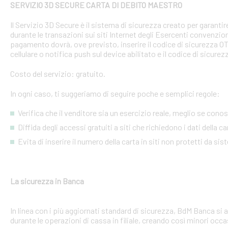
SERVIZIO 3D SECURE CARTA DI DEBITO MAESTRO
Il Servizio 3D Secure è il sistema di sicurezza creato per garant
durante le transazioni sui siti Internet degli Esercenti convenzion
pagamento dovrà, ove previsto, inserire il codice di sicurezza 
cellulare o notifica push sul device abilitato e il codice di sicure
Costo del servizio: gratuito.
In ogni caso, ti suggeriamo di seguire poche e semplici regole:
Verifica che il venditore sia un esercizio reale, meglio se conosci
Diffida degli accessi gratuiti a siti che richiedono i dati della 
Evita di inserire il numero della carta in siti non protetti da si
La sicurezza in Banca
In linea con i più aggiornati standard di sicurezza, BdM Banca si 
durante le operazioni di cassa in filiale, creando così minori occa