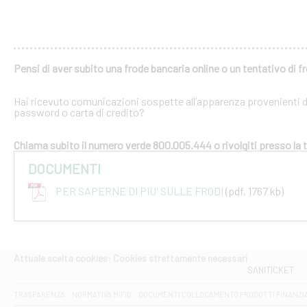
Pensi di aver subito una frode bancaria online o un tentativo di f
Hai ricevuto comunicazioni sospette all’apparenza provenienti dal
password o carta di credito?
Chiama subito il numero verde 800.005.444 o rivolgiti presso la tu
DOCUMENTI
PER SAPERNE DI PIU' SULLE FRODI
(pdf, 1767 kb)
Attuale scelta cookies: Cookies strettamente necessari
SANITICKET
TRASPARENZA
NORMATIVA MIFID
DOCUMENTI COLLOCAMENTO PRODOTTI FINANZI