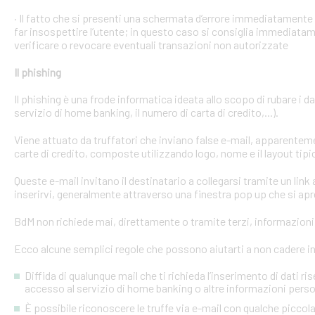
· Il fatto che si presenti una schermata d’errore immediatament
far insospettire l’utente; in questo caso si consiglia immediatame
verificare o revocare eventuali transazioni non autorizzate
Il phishing
Il phishing è una frode informatica ideata allo scopo di rubare i d
servizio di home banking, il numero di carta di credito,...).
Viene attuato da truffatori che inviano false e-mail, apparente
carte di credito, composte utilizzando logo, nome e il layout tipi
Queste e-mail invitano il destinatario a collegarsi tramite un link a
inserirvi, generalmente attraverso una finestra pop up che si apre
BdM non richiede mai, direttamente o tramite terzi, informazioni p
Ecco alcune semplici regole che possono aiutarti a non cadere in 
Diffida di qualunque mail che ti richieda l’inserimento di dati ri
accesso al servizio di home banking o altre informazioni perso
È possibile riconoscere le truffe via e-mail con qualche picco