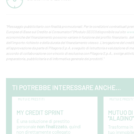
"Messaggio pubblicitario con finalità promozionali. Per le condizioni contrattuali pre
Europee di Base sul Credito ai Consumatori” (Modulo SECCI) disponibile sul sito
www.
economiche del finanziamento possono variare in funzione del profilo finanziario, del
dell’importo richiesto e della durata del finanziamento stesso. L’erogazione del credi
all’approvazione da parte di Pitagora S.p.A. a seguito di istruttoria e valutazione di me
accordo di collaborazione con vincolo di esclusiva con Pitagora S.p.A., svolge attività
preparatoria, pubblicitaria e di informativa generale dei prodotti."
TI POTREBBE INTERESSARE ANCHE...
MUTUI E PRESTITI
MUTUI E PRESTI
MY CREDIT SPRINT
MUTUO DI 
"ALADINO"
È una soluzione di prestito
personale
non
finalizzato
, quindi
Trasforma in l
non direttamente collegato
tuo immobile