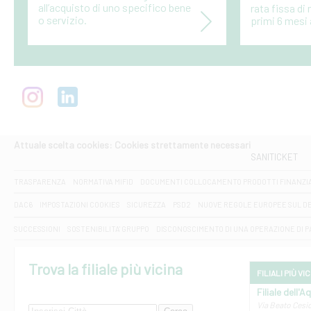
all’acquisto di uno specifico bene
rata fissa di
o servizio.
primi 6 mesi 
Attuale scelta cookies: Cookies strettamente necessari
SANITICKET
TRASPARENZA
NORMATIVA MIFID
DOCUMENTI COLLOCAMENTO PRODOTTI FINANZI
DAC6
IMPOSTAZIONI COOKIES
SICUREZZA
PSD2
NUOVE REGOLE EUROPEE SUL D
SUCCESSIONI
SOSTENIBILITA' GRUPPO
DISCONOSCIMENTO DI UNA OPERAZIONE DI 
Trova la filiale più vicina
FILIALI PIÙ VI
Filiale dell'A
Via Beato Cesid