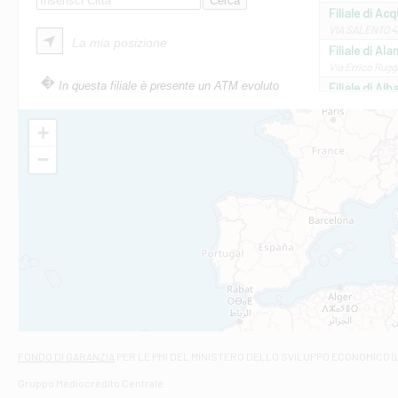
Filiale di Ac
VIA SALENTO 42
La mia posizione
Filiale di Ala
Via Errico Ruggi
In questa filiale è presente un ATM evoluto
Filiale di Al
Via Roma, 13 - 
Filiale di Al
+
VIA VITTORIO V
−
Filiale di Am
STATALE 18/17 
Filiale di An
C.SO VITTORIO 
Filiale di And
VIALE CRISPI 50
Filiale di Ars
Viale San Franc
Filiale di Asc
Via Napoli - As
Filiale di At
FONDO DI GARANZIA
PER LE PMI DEL MINISTERO DELLO SVILUPPO ECONOMICO (
Contrada Piana 
Gruppo Mediocredito Centrale
Filiale di At