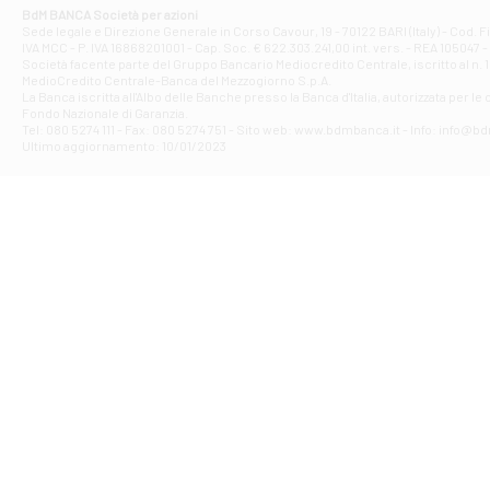
Corso Elio Adria
BdM BANCA Società per azioni
Filiale di Ave
Sede legale e Direzione Generale in Corso Cavour, 19 - 70122 BARI (Italy) - Cod.
IVA MCC - P. IVA 16868201001 - Cap. Soc. € 622.303.241,00 int. vers. - REA 105047 -
VIA PARTENIO 4
Società facente parte del Gruppo Bancario Mediocredito Centrale, iscritto al n. 10
Filiale di Av
MedioCredito Centrale-Banca del Mezzogiorno S.p.A.
La Banca iscritta all'Albo delle Banche presso la Banca d'ltalia, autorizzata per le
VIA F. SAPORITO
Fondo Nazionale di Garanzia.
Filiale di Av
Tel: 080 5274 111 - Fax: 080 5274 751 - Sito web: www.bdmbanca.it - Info: info@b
Piazza Torlonia
Ultimo aggiornamento: 10/01/2023
Filiale di Avi
PIAZZA E. GIAN
Filiale di Bai
VIA G. LIPPIELL
Filiale di Bar
CORSO VITTORIO
Filiale di Ba
VIALE PAPA GIOV
Filiale di Bar
VIA LEMBO 36 C
Filiale di Ba
VIA AMENDOLA 1
Filiale di Ba
VIA FAVIA 3 - Ba