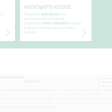
AGENZI@BPB AZIENDE
to
Soluzione
web based
che
permette a un’azienda di
scambiare
flussi telematici
relativi
a operazioni bancarie con altre
banche.
amente necessari
SANITICKET
COLLOCAMENTO PRODOTTI FINANZIARI
AML-CFT
COOKIES
UTILITÀ
PRIVACY
PRIVA
D2
NUOVE REGOLE EUROPEE SUL DEFAULT
WHISTLEBLOWING
ACCESSIBILITA' L. 4/20
OSCIMENTO DI UNA OPERAZIONE DI PAGAMENTO