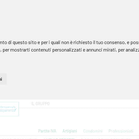
IL GRUPPO
Partite IVA
Artigiani
Condomini
Professionisti