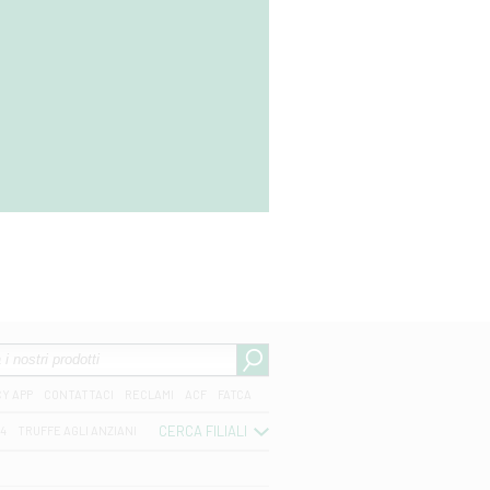
CY APP
CONTATTACI
RECLAMI
ACF
FATCA
CERCA FILIALI
04
TRUFFE AGLI ANZIANI