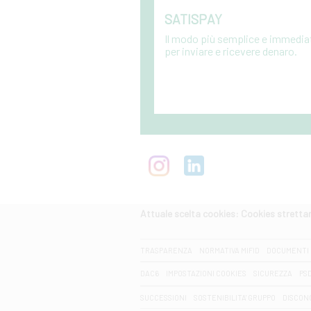
SATISPAY
Il modo più semplice e immedia
per inviare e ricevere denaro.
Attuale scelta cookies: Cookies strett
CERCA
TRASPARENZA
NORMATIVA MIFID
DOCUMENTI 
DAC6
IMPOSTAZIONI COOKIES
SICUREZZA
PS
SUCCESSIONI
SOSTENIBILITA' GRUPPO
DISCON