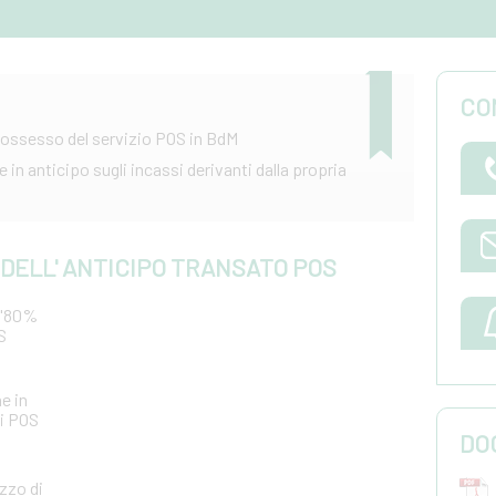
CO
n possesso del servizio POS in BdM
in anticipo sugli incassi derivanti dalla propria
 DELL' ANTICIPO TRANSATO POS
ll'80%
S
e in
si POS
DO
zzo di