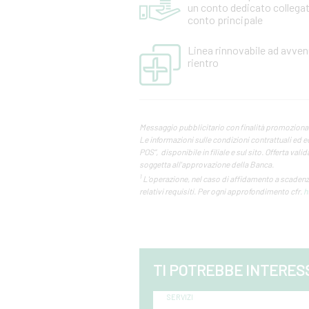
un conto dedicato collegat
conto principale
Linea rinnovabile ad avve
rientro
Messaggio pubblicitario con finalità promoziona
Le informazioni sulle condizioni contrattuali ed e
POS”, disponibile in filiale e sul sito. Offerta va
soggetta all'approvazione della Banca.
1
L'operazione, nel caso di affidamento a scadenza
relativi requisiti. Per ogni approfondimento cfr.
h
TI POTREBBE INTERES
SERVIZI