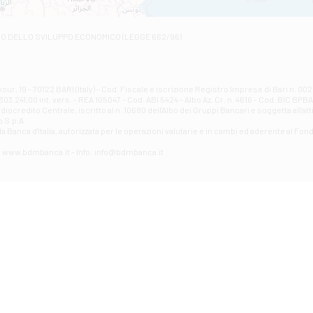
Filiale di Ascoli Piceno
Via Napoli - Ascoli Piceno
Filiale di Atessa
RO DELLO SVILUPPO ECONOMICO (LEGGE 662/96)
Contrada Piana La Fara - Via per Piazzano snc - Atessa
Filiale di Atri - Corso Adriano
Corso Elio Adriano, 1 - Atri
Filiale di Avellino - Partenio
ur, 19 - 70122 BARI (Italy) - Cod. Fiscale e iscrizione Registro Imprese di Bari n. 
03.241,00 int. vers. - REA 105047 - Cod. ABI 5424 - Albo Az. Cr. n. 4616 - Cod. BIC BPB
VIA PARTENIO 48 - Avellino
credito Centrale, iscritto al n. 10680 dell'Albo dei Gruppi Bancari e soggetta all'att
Filiale di Aversa
 S.p.A.
a Banca d'ltalia, autorizzata per le operazioni valutarie e in cambi ed aderente al Fond
VIA F. SAPORITO, 27/A - Aversa
Filiale di Avezzano - Piazza Torlonia
eb: www.bdmbanca.it - Info: info@bdmbanca.it
Piazza Torlonia - Avezzano
Filiale di Avigliano
PIAZZA E. GIANTURCO 49 - Avigliano
Filiale di Baiano
VIA G. LIPPIELLO 33 - Baiano
Filiale di Bari - Corso Vittorio Emanuele II
CORSO VITTORIO EMANUELE II, 86 - Bari
Filiale di Bari 10 - Papa Giovanni
VIALE PAPA GIOVANNI XXIII 131 - Bari
Filiale di Bari 11 - Lembo
VIA LEMBO 36 C/H - Bari