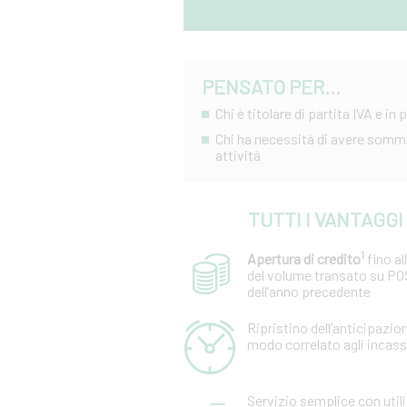
PENSATO PER...
Chi è titolare di partita IVA e i
Chi ha necessità di avere somme 
attività
TUTTI I VANTAGGI
1
Apertura di credito
fino a
del volume transato su PO
dell’anno precedente
Ripristino dell’anticipazion
modo correlato agli incas
Servizio semplice con utili