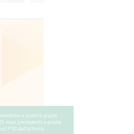
SSICURAZIONI
SERVIZI
 semplice e pratica grazie
 12 mesi precedenti e grazie
si POS dell’attività.