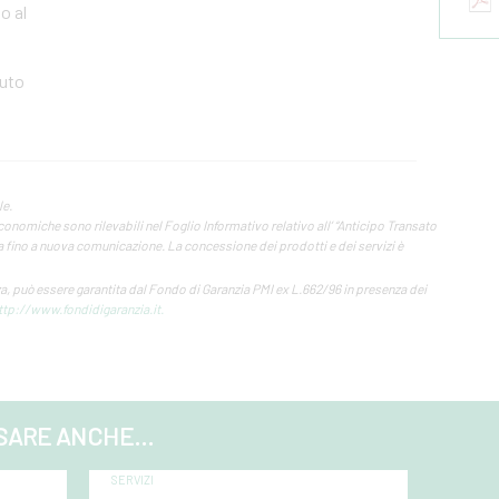
o al
nuto
le.
conomiche sono rilevabili nel Foglio Informativo relativo all’ “Anticipo Transato
lida fino a nuova comunicazione. La concessione dei prodotti e dei servizi è
, può essere garantita dal Fondo di Garanzia PMI ex L.662/96 in presenza dei
ttp://www.fondidigaranzia.it.
SARE ANCHE...
SERVIZI