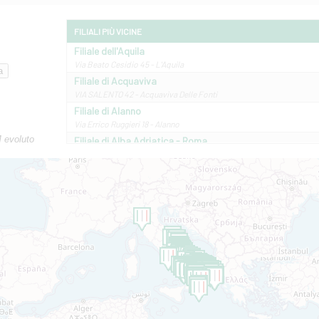
FILIALI PIÙ VICINE
Filiale dell'Aquila
Via Beato Cesidio 45 - L'Aquila
Filiale di Acquaviva
VIA SALENTO 42 - Acquaviva Delle Fonti
Filiale di Alanno
Via Errico Ruggieri 18 - Alanno
M evoluto
Filiale di Alba Adriatica - Roma
Via Roma, 13 - Alba Adriatica
Filiale di Altamura
VIA VITTORIO VENETO 79/81 A - Altamura
Filiale di Amantea
STATALE 18/17 - Amantea
Filiale di Andretta
C.SO VITTORIO VENETO 8 - Andretta
Filiale di Andria 1 - Crispi
VIALE CRISPI 50/A - Andria
Filiale di Arsita
Viale San Francesco 6/b - Arsita