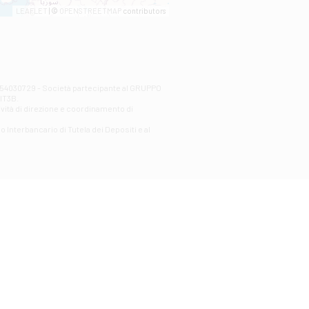
LEAFLET
| ©
OPENSTREETMAP
contributors
00254030729 - Società partecipante al GRUPPO
AlT3B.
ività di direzione e coordinamento di
o Interbancario di Tutela dei Depositi e al