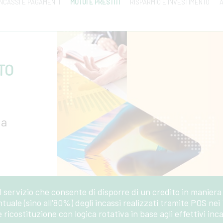
INCASSI E PAGAMENTI
MUTUI E PRESTITI
RISPARMIO E INVESTIMENTO
A
TO
 a
à
il servizio che consente di disporre di un credito in maniera
ntuale (sino all'80%) degli incassi realizzati tramite POS nei
icostituzione con logica rotativa in base agli effettivi incas