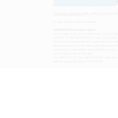
FONDO DI GARANZIA
PER LE PMI DEL MINISTE
Gruppo Mediocredito Centrale
BdM BANCA Società per azioni
Sede legale e Direzione Generale in Corso Cavo
IVA MCC - P. IVA 16868201001 - Cap. Soc. € 622.3
Società facente parte del Gruppo Bancario Medio
MedioCredito Centrale-Banca del Mezzogiorno
La Banca iscritta all'Albo delle Banche presso l
Fondo Nazionale di Garanzia.
Tel: 080 5274 111 - Fax: 080 5274 751 - Sito w
Ultimo aggiornamento: 10/01/2023