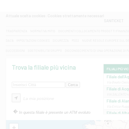
Attuale scelta cookies: Cookies strettamente necessari
SANITICKET
TRASPARENZA
NORMATIVA MIFID
DOCUMENTI COLLOCAMENTO PRODOTTI FINANZI
DAC6
IMPOSTAZIONI COOKIES
SICUREZZA
PSD2
NUOVE REGOLE EUROPEE SUL D
SUCCESSIONI
SOSTENIBILITA' GRUPPO
DISCONOSCIMENTO DI UNA OPERAZIONE DI 
Trova la filiale più vicina
FILIALI PIÙ VI
Filiale dell'A
Via Beato Cesid
Filiale di Ac
VIA SALENTO 42
La mia posizione
Filiale di Ala
Via Errico Ruggi
In questa filiale è presente un ATM evoluto
Filiale di Al
Via Roma, 13 - 
Filiale di Al
+