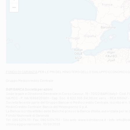
VIA VITTORIO V
−
Filiale di Am
STATALE 18/17 
Filiale di An
C.SO VITTORIO 
Filiale di And
VIALE CRISPI 50
Filiale di Ars
Viale San Franc
Filiale di Asc
Via Napoli - As
Filiale di At
FONDO DI GARANZIA
PER LE PMI DEL MINISTERO DELLO SVILUPPO ECONOMICO (
Contrada Piana 
Gruppo Mediocredito Centrale
Filiale di At
Corso Elio Adria
BdM BANCA Società per azioni
Filiale di Ave
Sede legale e Direzione Generale in Corso Cavour, 19 - 70122 BARI (Italy) - Cod.
IVA MCC - P. IVA 16868201001 - Cap. Soc. € 622.303.241,00 int. vers. - REA 105047 -
VIA PARTENIO 4
Società facente parte del Gruppo Bancario Mediocredito Centrale, iscritto al n. 10
Filiale di Av
MedioCredito Centrale-Banca del Mezzogiorno S.p.A.
La Banca iscritta all'Albo delle Banche presso la Banca d'ltalia, autorizzata per le
VIA F. SAPORITO
Fondo Nazionale di Garanzia.
Filiale di Av
Tel: 080 5274 111 - Fax: 080 5274 751 - Sito web: www.bdmbanca.it - Info: info@b
Piazza Torlonia
Ultimo aggiornamento: 10/01/2023