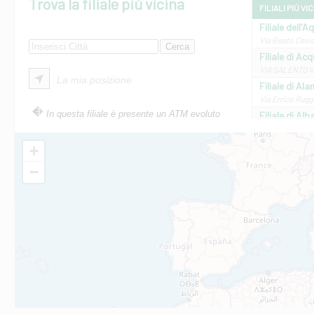
Trova la filiale più vicina
FILIALI PIÙ VI
Filiale dell'A
Via Beato Cesid
Filiale di Ac
VIA SALENTO 42
La mia posizione
Filiale di Ala
Via Errico Ruggi
In questa filiale è presente un ATM evoluto
Filiale di Al
Via Roma, 13 - 
Filiale di Al
+
VIA VITTORIO V
−
Filiale di Am
STATALE 18/17 
Filiale di An
C.SO VITTORIO 
Filiale di And
VIALE CRISPI 50
Filiale di Ars
Viale San Franc
Filiale di Asc
Via Napoli - As