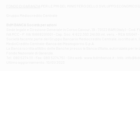
Filiale di At
FONDO DI GARANZIA
PER LE PMI DEL MINISTERO DELLO SVILUPPO ECONOMICO (
Contrada Piana 
Gruppo Mediocredito Centrale
Filiale di At
Corso Elio Adria
BdM BANCA Società per azioni
Filiale di Ave
Sede legale e Direzione Generale in Corso Cavour, 19 - 70122 BARI (Italy) - Cod.
IVA MCC - P. IVA 16868201001 - Cap. Soc. € 622.303.241,00 int. vers. - REA 105047 -
VIA PARTENIO 4
Società facente parte del Gruppo Bancario Mediocredito Centrale, iscritto al n. 10
Filiale di Av
MedioCredito Centrale-Banca del Mezzogiorno S.p.A.
La Banca iscritta all'Albo delle Banche presso la Banca d'ltalia, autorizzata per le
VIA F. SAPORITO
Fondo Nazionale di Garanzia.
Filiale di Av
Tel: 080 5274 111 - Fax: 080 5274 751 - Sito web: www.bdmbanca.it - Info: info@b
Piazza Torlonia
Ultimo aggiornamento: 10/01/2023
Filiale di Avi
PIAZZA E. GIAN
Filiale di Bai
VIA G. LIPPIELL
Filiale di Bar
CORSO VITTORIO
Filiale di Ba
VIALE PAPA GIOV
Filiale di Bar
VIA LEMBO 36 C
Filiale di Ba