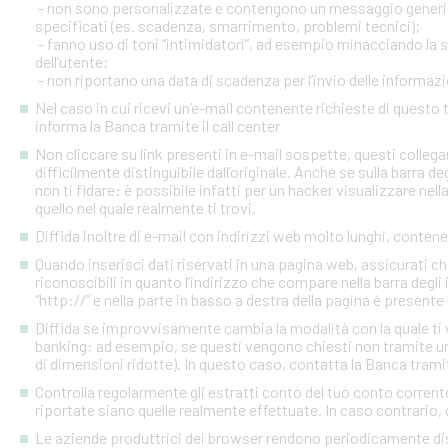
- non sono personalizzate e contengono un messaggio generico
specificati (es. scadenza, smarrimento, problemi tecnici);
- fanno uso di toni “intimidatori”, ad esempio minacciando la
dell’utente;
- non riportano una data di scadenza per l’invio delle informazi
Nel caso in cui ricevi un’e-mail contenente richieste di quest
informa la Banca tramite il call center
Non cliccare su link presenti in e-mail sospette, questi colleg
difficilmente distinguibile dall’originale. Anche se sulla barra de
non ti fidare: è possibile infatti per un hacker visualizzare nell
quello nel quale realmente ti trovi.
Diffida inoltre di e-mail con indirizzi web molto lunghi, contenen
Quando inserisci dati riservati in una pagina web, assicurati c
riconoscibili in quanto l’indirizzo che compare nella barra degl
“http://” e nella parte in basso a destra della pagina è presente
Diffida se improvvisamente cambia la modalità con la quale ti v
banking: ad esempio, se questi vengono chiesti non tramite un
di dimensioni ridotte). In questo caso, contatta la Banca tramite
Controlla regolarmente gli estratti conto del tuo conto corrente 
riportate siano quelle realmente effettuate. In caso contrario, c
Le aziende produttrici dei browser rendono periodicamente disp