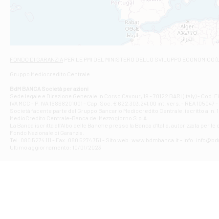
VIALE CRISPI 50
Filiale di Ars
Viale San Franc
Filiale di Asc
Via Napoli - As
Filiale di At
FONDO DI GARANZIA
PER LE PMI DEL MINISTERO DELLO SVILUPPO ECONOMICO (
Contrada Piana 
Gruppo Mediocredito Centrale
Filiale di At
Corso Elio Adria
BdM BANCA Società per azioni
Filiale di Ave
Sede legale e Direzione Generale in Corso Cavour, 19 - 70122 BARI (Italy) - Cod.
IVA MCC - P. IVA 16868201001 - Cap. Soc. € 622.303.241,00 int. vers. - REA 105047 -
VIA PARTENIO 4
Società facente parte del Gruppo Bancario Mediocredito Centrale, iscritto al n. 10
Filiale di Av
MedioCredito Centrale-Banca del Mezzogiorno S.p.A.
La Banca iscritta all'Albo delle Banche presso la Banca d'ltalia, autorizzata per le
VIA F. SAPORITO
Fondo Nazionale di Garanzia.
Filiale di Av
Tel: 080 5274 111 - Fax: 080 5274 751 - Sito web: www.bdmbanca.it - Info: info@b
Piazza Torlonia
Ultimo aggiornamento: 10/01/2023
Filiale di Avi
PIAZZA E. GIAN
Filiale di Bai
VIA G. LIPPIELL
Filiale di Bar
CORSO VITTORIO