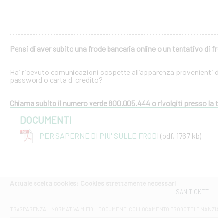
Pensi di aver subito una frode bancaria online o un tentativo di f
Hai ricevuto comunicazioni sospette all’apparenza provenienti dal
password o carta di credito?
Chiama subito il numero verde 800.005.444 o rivolgiti presso la tu
DOCUMENTI
PER SAPERNE DI PIU' SULLE FRODI
(pdf, 1767 kb)
Attuale scelta cookies: Cookies strettamente necessari
SANITICKET
TRASPARENZA
NORMATIVA MIFID
DOCUMENTI COLLOCAMENTO PRODOTTI FINANZI