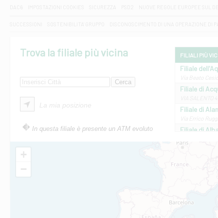
DAC6
IMPOSTAZIONI COOKIES
SICUREZZA
PSD2
NUOVE REGOLE EUROPEE SUL D
SUCCESSIONI
SOSTENIBILITA' GRUPPO
DISCONOSCIMENTO DI UNA OPERAZIONE DI 
Trova la filiale più vicina
FILIALI PIÙ VI
Filiale dell'A
Via Beato Cesid
Filiale di Ac
VIA SALENTO 42
La mia posizione
Filiale di Ala
Via Errico Ruggi
In questa filiale è presente un ATM evoluto
Filiale di Al
Via Roma, 13 - 
Filiale di Al
+
VIA VITTORIO V
−
Filiale di Am
STATALE 18/17 
Filiale di An
C.SO VITTORIO 
Filiale di And