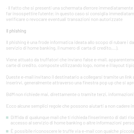
· Il fatto che si presenti una schermata d’errore immediatament
far insospettire l’utente; in questo caso si consiglia immediatame
verificare o revocare eventuali transazioni non autorizzate
Il phishing
Il phishing è una frode informatica ideata allo scopo di rubare i d
servizio di home banking, il numero di carta di credito,...).
Viene attuato da truffatori che inviano false e-mail, apparente
carte di credito, composte utilizzando logo, nome e il layout tipi
Queste e-mail invitano il destinatario a collegarsi tramite un link a
inserirvi, generalmente attraverso una finestra pop up che si apre
BdM non richiede mai, direttamente o tramite terzi, informazioni p
Ecco alcune semplici regole che possono aiutarti a non cadere in 
Diffida di qualunque mail che ti richieda l’inserimento di dati ri
accesso al servizio di home banking o altre informazioni perso
È possibile riconoscere le truffe via e-mail con qualche picco