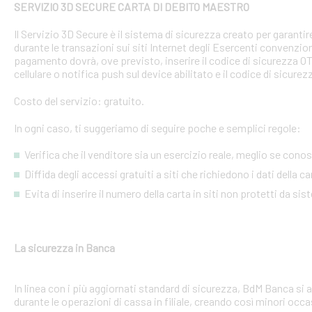
SERVIZIO 3D SECURE CARTA DI DEBITO MAESTRO
Il Servizio 3D Secure è il sistema di sicurezza creato per garant
durante le transazioni sui siti Internet degli Esercenti convenzion
pagamento dovrà, ove previsto, inserire il codice di sicurezza 
cellulare o notifica push sul device abilitato e il codice di sicure
Costo del servizio: gratuito.
In ogni caso, ti suggeriamo di seguire poche e semplici regole:
Verifica che il venditore sia un esercizio reale, meglio se conosci
Diffida degli accessi gratuiti a siti che richiedono i dati della 
Evita di inserire il numero della carta in siti non protetti da si
La sicurezza in Banca
In linea con i più aggiornati standard di sicurezza, BdM Banca si 
durante le operazioni di cassa in filiale, creando così minori occa