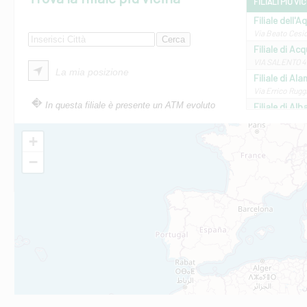
FILIALI PIÙ VI
Filiale dell'A
Via Beato Cesid
Filiale di Ac
VIA SALENTO 42
La mia posizione
Filiale di Ala
Via Errico Ruggi
In questa filiale è presente un ATM evoluto
Filiale di Al
Via Roma, 13 - 
Filiale di Al
+
VIA VITTORIO V
−
Filiale di Am
STATALE 18/17 
Filiale di An
C.SO VITTORIO 
Filiale di And
VIALE CRISPI 50
Filiale di Ars
Viale San Franc
Filiale di Asc
Via Napoli - As