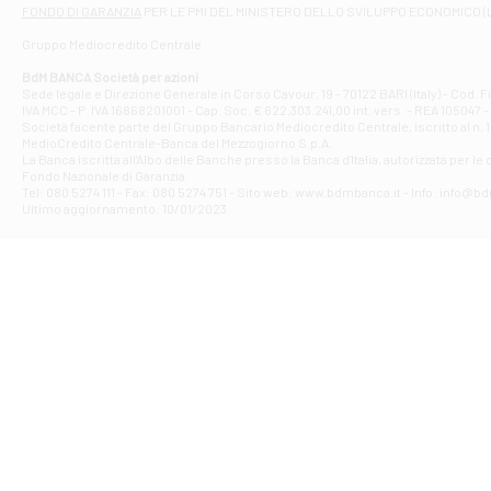
Filiale di At
FONDO DI GARANZIA
PER LE PMI DEL MINISTERO DELLO SVILUPPO ECONOMICO (
Contrada Piana 
Gruppo Mediocredito Centrale
Filiale di At
Corso Elio Adria
BdM BANCA Società per azioni
Filiale di Ave
Sede legale e Direzione Generale in Corso Cavour, 19 - 70122 BARI (Italy) - Cod.
IVA MCC - P. IVA 16868201001 - Cap. Soc. € 622.303.241,00 int. vers. - REA 105047 -
VIA PARTENIO 4
Società facente parte del Gruppo Bancario Mediocredito Centrale, iscritto al n. 10
Filiale di Av
MedioCredito Centrale-Banca del Mezzogiorno S.p.A.
La Banca iscritta all'Albo delle Banche presso la Banca d'ltalia, autorizzata per le
VIA F. SAPORITO
Fondo Nazionale di Garanzia.
Filiale di Av
Tel: 080 5274 111 - Fax: 080 5274 751 - Sito web: www.bdmbanca.it - Info: info@b
Piazza Torlonia
Ultimo aggiornamento: 10/01/2023
Filiale di Avi
PIAZZA E. GIAN
Filiale di Bai
VIA G. LIPPIELL
Filiale di Bar
CORSO VITTORIO
Filiale di Ba
VIALE PAPA GIOV
Filiale di Bar
VIA LEMBO 36 C
Filiale di Ba
VIA AMENDOLA 1