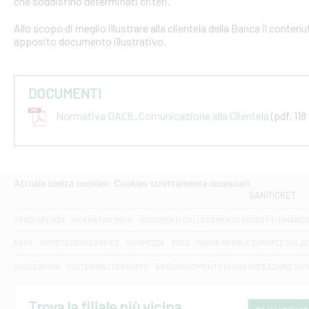
che soddisfino determinati criteri.
Allo scopo di meglio illustrare alla clientela della Banca il conten
apposito documento illustrativo.
DOCUMENTI
Normativa DAC6_Comunicazione alla Clientela
(pdf, 118
Attuale scelta cookies: Cookies strettamente necessari
SANITICKET
TRASPARENZA
NORMATIVA MIFID
DOCUMENTI COLLOCAMENTO PRODOTTI FINANZI
DAC6
IMPOSTAZIONI COOKIES
SICUREZZA
PSD2
NUOVE REGOLE EUROPEE SUL D
SUCCESSIONI
SOSTENIBILITA' GRUPPO
DISCONOSCIMENTO DI UNA OPERAZIONE DI 
Trova la filiale più vicina