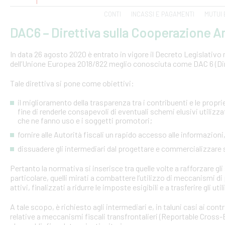
CONTI
INCASSI E PAGAMENTI
MUTUI 
DAC6 – Direttiva sulla Cooperazione Am
In data 26 agosto 2020 è entrato in vigore il Decreto Legislativo n.
dell’Unione Europea 2018/822 meglio conosciuta come DAC 6 (Dire
Tale direttiva si pone come obiettivi:
il miglioramento della trasparenza tra i contribuenti e le proprie 
fine di renderle consapevoli di eventuali schemi elusivi utilizz
che ne fanno uso e i soggetti promotori;
fornire alle Autorità fiscali un rapido accesso alle informazio
dissuadere gli intermediari dal progettare e commercializzare
Pertanto la normativa si inserisce tra quelle volte a rafforzare gli 
particolare, quelli mirati a combattere l’utilizzo di meccanismi d
attivi, finalizzati a ridurre le imposte esigibili e a trasferire gli ut
A tale scopo, è richiesto agli intermediari e, in taluni casi ai con
relative a meccanismi fiscali transfrontalieri (Reportable Cros