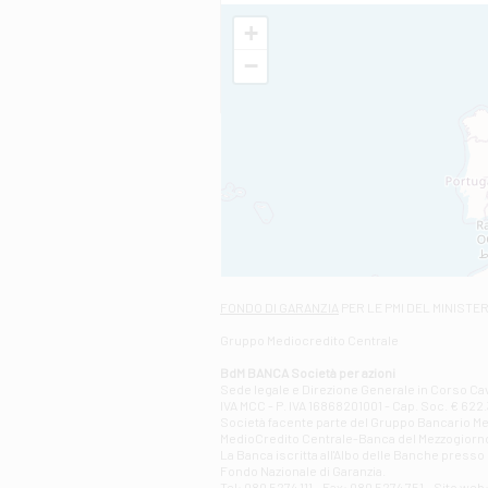
+
−
FONDO DI GARANZIA
PER LE PMI DEL MINISTE
Gruppo Mediocredito Centrale
BdM BANCA Società per azioni
Sede legale e Direzione Generale in Corso Cavo
IVA MCC - P. IVA 16868201001 - Cap. Soc. € 622.3
Società facente parte del Gruppo Bancario Medio
MedioCredito Centrale-Banca del Mezzogiorno
La Banca iscritta all'Albo delle Banche presso l
Fondo Nazionale di Garanzia.
Tel: 080 5274 111 - Fax: 080 5274 751 - Sito w