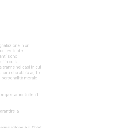
gnalazione in un
n un contesto
lanti sono
i in cui la
tranne nei casi in cui
ccerti che abbia agito
la personalità morale
comportamenti illeciti
arantire la
segnalazione è il Chief