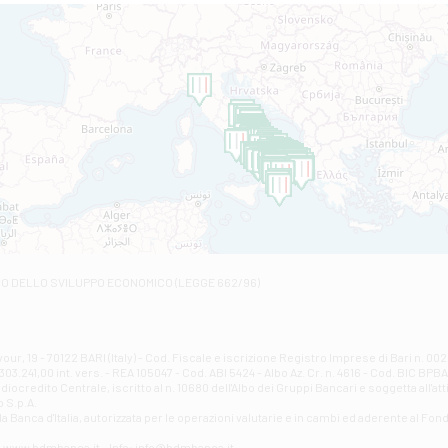
Filiale di Altamura
VIA VITTORIO VENETO 79/81 A - Altamura
Filiale di Amantea
STATALE 18/17 - Amantea
Filiale di Andretta
C.SO VITTORIO VENETO 8 - Andretta
Filiale di Andria 1 - Crispi
VIALE CRISPI 50/A - Andria
Filiale di Arsita
Viale San Francesco 6/b - Arsita
Filiale di Ascoli Piceno
Via Napoli - Ascoli Piceno
Filiale di Atessa
RO DELLO SVILUPPO ECONOMICO (LEGGE 662/96)
Contrada Piana La Fara - Via per Piazzano snc - Atessa
Filiale di Atri - Corso Adriano
Corso Elio Adriano, 1 - Atri
Filiale di Avellino - Partenio
ur, 19 - 70122 BARI (Italy) - Cod. Fiscale e iscrizione Registro Imprese di Bari n. 
03.241,00 int. vers. - REA 105047 - Cod. ABI 5424 - Albo Az. Cr. n. 4616 - Cod. BIC BPB
VIA PARTENIO 48 - Avellino
credito Centrale, iscritto al n. 10680 dell'Albo dei Gruppi Bancari e soggetta all'att
Filiale di Aversa
 S.p.A.
a Banca d'ltalia, autorizzata per le operazioni valutarie e in cambi ed aderente al Fond
VIA F. SAPORITO, 27/A - Aversa
Filiale di Avezzano - Piazza Torlonia
eb: www.bdmbanca.it - Info: info@bdmbanca.it