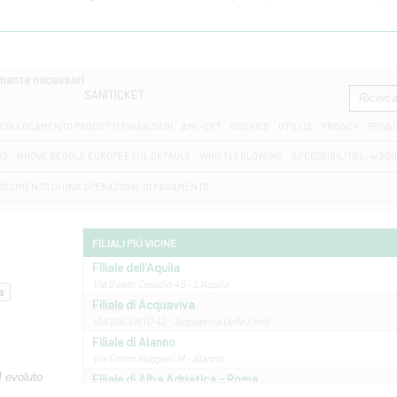
amente necessari
SANITICKET
COLLOCAMENTO PRODOTTI FINANZIARI
AML-CFT
COOKIES
UTILITÀ
PRIVACY
PRIVA
D2
NUOVE REGOLE EUROPEE SUL DEFAULT
WHISTLEBLOWING
ACCESSIBILITA' L. 4/20
OSCIMENTO DI UNA OPERAZIONE DI PAGAMENTO
FILIALI PIÙ VICINE
Filiale dell'Aquila
Via Beato Cesidio 45 - L'Aquila
Filiale di Acquaviva
VIA SALENTO 42 - Acquaviva Delle Fonti
Filiale di Alanno
Via Errico Ruggieri 18 - Alanno
M evoluto
Filiale di Alba Adriatica - Roma
Via Roma, 13 - Alba Adriatica