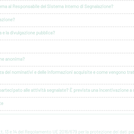
erna al Responsabile del Sistema Interno di Segnalazione?
lazione?
 e la divulgazione pubblica?
ione anonima?
za dei nominativi e delle informazioni acquisite e come vengono tratt
artecipato alle attività segnalate? È prevista una incentivazione a s
te
rtt. 13 e 14 del Regolamento UE 2016/679 per la protezione dei dati p