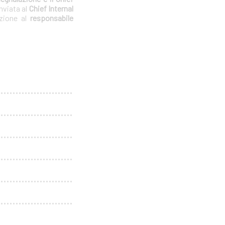
nviata al
Chief Internal
azione al
responsabile