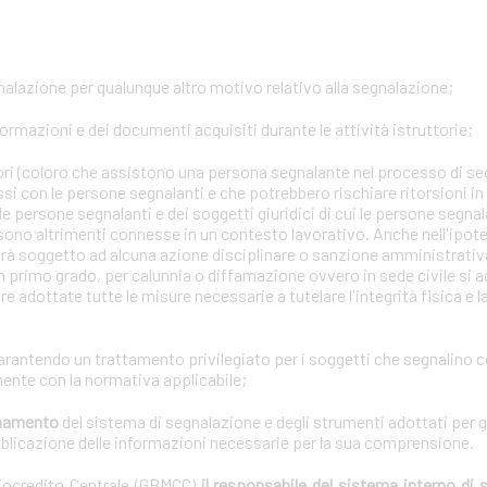
gnalazione per qualunque altro motivo relativo alla segnalazione;
formazioni e dei documenti acquisiti durante le attività istruttorie;
tori (coloro che assistono una persona segnalante nel processo di se
ssi con le persone segnalanti e che potrebbero rischiare ritorsioni i
lle persone segnalanti e dei soggetti giuridici di cui le persone segna
 sono altrimenti connesse in un contesto lavorativo. Anche nell'ipotes
arà soggetto ad alcuna azione disciplinare o sanzione amministrativa 
n primo grado, per calunnia o diffamazione ovvero in sede civile si a
e adottate tutte le misure necessarie a tutelare l'integrità fisica e 
garantendo un trattamento privilegiato per i soggetti che segnalino 
ente con la normativa applicabile;
ionamento
del sistema di segnalazione e degli strumenti adottati per g
bblicazione delle informazioni necessarie per la sua comprensione.
diocredito Centrale (GBMCC)
il responsabile del sistema interno di 