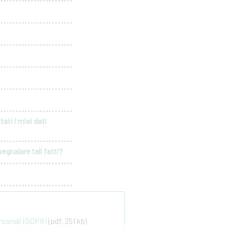
ati i miei dati
egnalare tali fatti?
ersonali (GDPR)
(pdf, 251 kb)