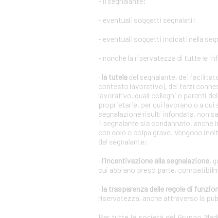
- il segnalante;
- eventuali soggetti segnalati;
- eventuali soggetti indicati nella se
- nonché la riservatezza di tutte le in
·
la tutela
del segnalante, dei facilita
contesto lavorativo), dei terzi conne
lavorativo, quali colleghi o parenti de
proprietarie, per cui lavorano o a cui
segnalazione risulti infondata, non s
il segnalante sia condannato, anche i
con dolo o colpa grave. Vengono inoltr
del segnalante;
·
l'incentivazione alla segnalazione
, 
cui abbiano preso parte, compatibilm
·
la trasparenza delle regole di funz
riservatezza, anche attraverso la pu
Per tutte le società del Gruppo Me