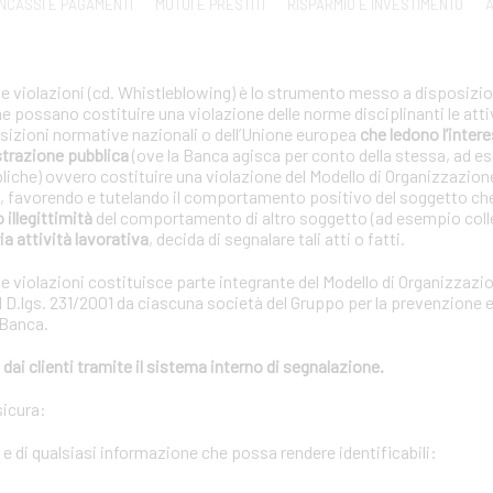
INCASSI E PAGAMENTI
MUTUI E PRESTITI
RISPARMIO E INVESTIMENTO
A
le violazioni (cd. Whistleblowing) è lo strumento messo a disposizion
che possano costituire una violazione delle norme disciplinanti le atti
posizioni normative nazionali o dell’Unione europea
che ledono l’interes
strazione pubblica
(ove la Banca agisca per conto della stessa, ad e
bliche) ovvero costituire una violazione del Modello di Organizzazion
01, favorendo e tutelando il comportamento positivo del soggetto ch
o illegittimità
del comportamento di altro soggetto (ad esempio coll
ia attività lavorativa
, decida di segnalare tali atti o fatti.
le violazioni costituisce parte integrante del Modello di Organizzazi
 D.lgs. 231/2001 da ciascuna società del Gruppo per la prevenzione e 
 Banca.
dai clienti tramite il sistema interno di segnalazione.
sicura:
i e di qualsiasi informazione che possa rendere identificabili: