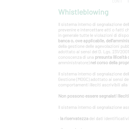
CONTI
Whistleblowing
Il sistema interno di segnalazione del
prevenire e intercettare atti o fatti 
in generale tutte le violazioni di dis
banca o, ove applicabile, dell’ammini
della gestione delle agevolazioni pub
adottato ai sensi del D. Lgs. 231/20
conoscenza di una
presunta illiceità 
amministratore)
nel corso della propr
Il sistema interno di segnalazione del
Gestione (MOGC) adottato ai sensi del
comportamenti illeciti ascrivibili alla
Non possono essere segnalati illeciti 
Il sistema interno di segnalazione as
·
la riservatezza
dei dati identificativ