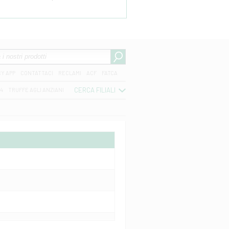
CY APP
CONTATTACI
RECLAMI
ACF
FATCA
CERCA FILIALI
04
TRUFFE AGLI ANZIANI