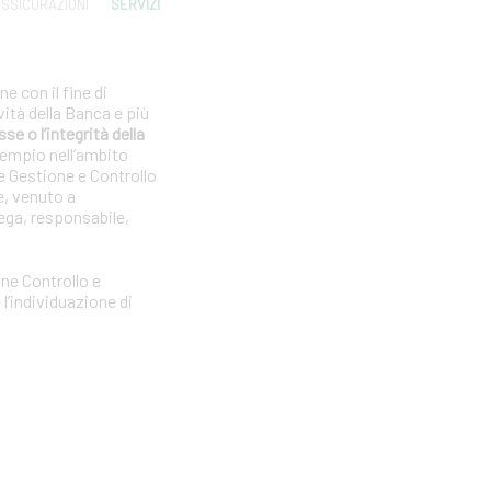
SSICURAZIONI
SERVIZI
e con il fine di
vità della Banca e più
se o l’integrità della
sempio nell’ambito
e Gestione e Controllo
e, venuto a
ega, responsabile,
one Controllo e
l’individuazione di