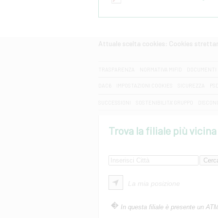
Attuale scelta cookies: Cookies strett
CERCA
TRASPARENZA
NORMATIVA MIFID
DOCUMENTI 
DAC6
IMPOSTAZIONI COOKIES
SICUREZZA
PS
SUCCESSIONI
SOSTENIBILITA' GRUPPO
DISCON
Trova la filiale più vicina
La mia posizione
In questa filiale è presente un AT