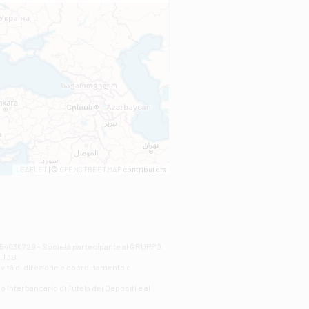
LEAFLET
| ©
OPENSTREETMAP
contributors
00254030729 - Società partecipante al GRUPPO
AlT3B.
ività di direzione e coordinamento di
o Interbancario di Tutela dei Depositi e al