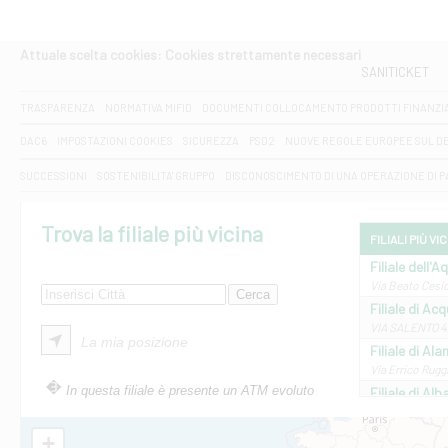
Attuale scelta cookies: Cookies strettamente necessari
SANITICKET
TRASPARENZA
NORMATIVA MIFID
DOCUMENTI COLLOCAMENTO PRODOTTI FINANZI
DAC6
IMPOSTAZIONI COOKIES
SICUREZZA
PSD2
NUOVE REGOLE EUROPEE SUL D
SUCCESSIONI
SOSTENIBILITA' GRUPPO
DISCONOSCIMENTO DI UNA OPERAZIONE DI 
Trova la filiale più vicina
FILIALI PIÙ VI
Filiale dell'A
Via Beato Cesid
Filiale di Ac
VIA SALENTO 42
La mia posizione
Filiale di Ala
Via Errico Ruggi
In questa filiale è presente un ATM evoluto
Filiale di Al
Via Roma, 13 - 
Filiale di Al
+