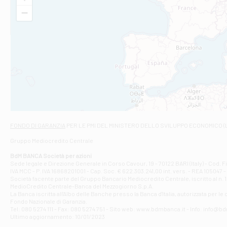
VIA VITTORIO V
−
Filiale di Am
STATALE 18/17 
Filiale di An
C.SO VITTORIO 
Filiale di And
VIALE CRISPI 50
Filiale di Ars
Viale San Franc
Filiale di Asc
Via Napoli - As
Filiale di At
FONDO DI GARANZIA
PER LE PMI DEL MINISTERO DELLO SVILUPPO ECONOMICO (
Contrada Piana 
Gruppo Mediocredito Centrale
Filiale di At
Corso Elio Adria
BdM BANCA Società per azioni
Filiale di Ave
Sede legale e Direzione Generale in Corso Cavour, 19 - 70122 BARI (Italy) - Cod.
IVA MCC - P. IVA 16868201001 - Cap. Soc. € 622.303.241,00 int. vers. - REA 105047 -
VIA PARTENIO 4
Società facente parte del Gruppo Bancario Mediocredito Centrale, iscritto al n. 10
Filiale di Av
MedioCredito Centrale-Banca del Mezzogiorno S.p.A.
La Banca iscritta all'Albo delle Banche presso la Banca d'ltalia, autorizzata per le
VIA F. SAPORITO
Fondo Nazionale di Garanzia.
Filiale di Av
Tel: 080 5274 111 - Fax: 080 5274 751 - Sito web: www.bdmbanca.it - Info: info@b
Piazza Torlonia
Ultimo aggiornamento: 10/01/2023