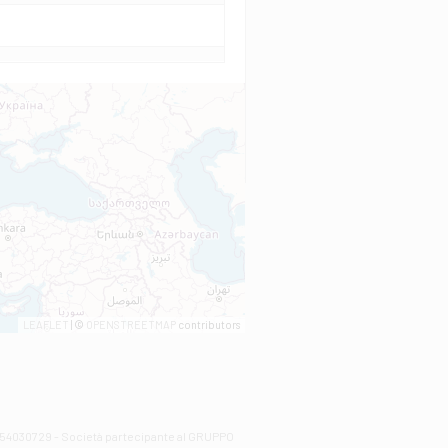
LEAFLET
| ©
OPENSTREETMAP
contributors
00254030729 - Società partecipante al GRUPPO