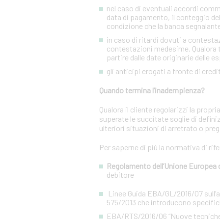
nel caso di eventuali accordi commer
data di pagamento, il conteggio del
condizione che la banca segnalant
in caso di ritardi dovuti a contesta
contestazioni medesime. Qualora tal
partire dalle date originarie delle e
gli anticipi erogati a fronte di cred
Quando termina l’inadempienza?
Qualora il cliente regolarizzi la prop
superate le succitate soglie di defini
ulteriori situazioni di arretrato o preg
Per saperne di più la normativa di rif
Regolamento dell’Unione Europea del
debitore
Linee Guida EBA/GL/2016/07 sull’app
575/2013 che introducono specifiche
EBA/RTS/2016/06 “Nuove tecniche di 