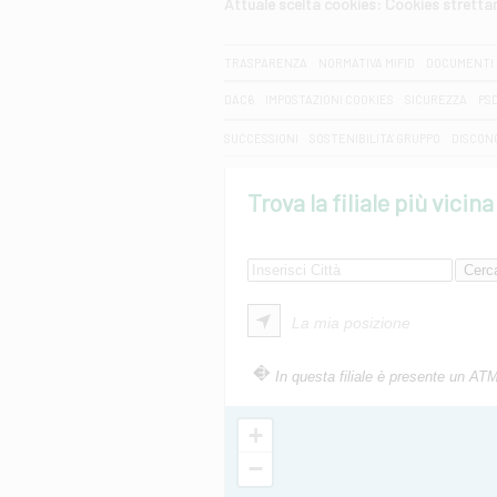
Attuale scelta cookies: Cookies strett
CERCA
TRASPARENZA
NORMATIVA MIFID
DOCUMENTI 
DAC6
IMPOSTAZIONI COOKIES
SICUREZZA
PS
SUCCESSIONI
SOSTENIBILITA' GRUPPO
DISCON
Trova la filiale più vicina
La mia posizione
In questa filiale è presente un AT
+
−