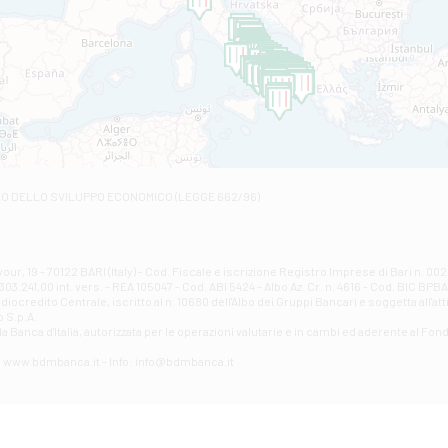
Filiale di Andretta
C.SO VITTORIO VENETO 8 - Andretta
Filiale di Andria 1 - Crispi
VIALE CRISPI 50/A - Andria
Filiale di Arsita
Viale San Francesco 6/b - Arsita
Filiale di Ascoli Piceno
Via Napoli - Ascoli Piceno
Filiale di Atessa
RO DELLO SVILUPPO ECONOMICO (LEGGE 662/96)
Contrada Piana La Fara - Via per Piazzano snc - Atessa
Filiale di Atri - Corso Adriano
Corso Elio Adriano, 1 - Atri
Filiale di Avellino - Partenio
ur, 19 - 70122 BARI (Italy) - Cod. Fiscale e iscrizione Registro Imprese di Bari n. 
03.241,00 int. vers. - REA 105047 - Cod. ABI 5424 - Albo Az. Cr. n. 4616 - Cod. BIC BPB
VIA PARTENIO 48 - Avellino
credito Centrale, iscritto al n. 10680 dell'Albo dei Gruppi Bancari e soggetta all'att
Filiale di Aversa
 S.p.A.
a Banca d'ltalia, autorizzata per le operazioni valutarie e in cambi ed aderente al Fond
VIA F. SAPORITO, 27/A - Aversa
Filiale di Avezzano - Piazza Torlonia
eb: www.bdmbanca.it - Info: info@bdmbanca.it
Piazza Torlonia - Avezzano
Filiale di Avigliano
PIAZZA E. GIANTURCO 49 - Avigliano
Filiale di Baiano