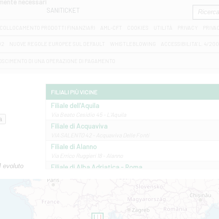
amente necessari
SANITICKET
COLLOCAMENTO PRODOTTI FINANZIARI
AML-CFT
COOKIES
UTILITÀ
PRIVACY
PRIVA
D2
NUOVE REGOLE EUROPEE SUL DEFAULT
WHISTLEBLOWING
ACCESSIBILITA' L. 4/20
OSCIMENTO DI UNA OPERAZIONE DI PAGAMENTO
FILIALI PIÙ VICINE
Filiale dell'Aquila
Via Beato Cesidio 45 - L'Aquila
Filiale di Acquaviva
VIA SALENTO 42 - Acquaviva Delle Fonti
Filiale di Alanno
Via Errico Ruggieri 18 - Alanno
M evoluto
Filiale di Alba Adriatica - Roma
Via Roma, 13 - Alba Adriatica
Filiale di Altamura
VIA VITTORIO VENETO 79/81 A - Altamura
Filiale di Amantea
STATALE 18/17 - Amantea