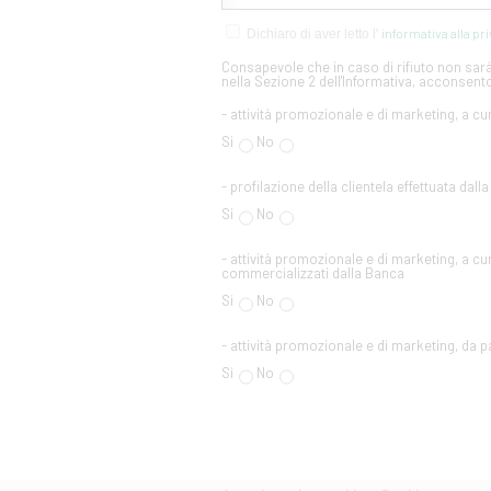
informativa alla pr
Dichiaro di aver letto l'
Consapevole che in caso di rifiuto non sarà 
nella Sezione 2 dell'Informativa, acconsento
- attività promozionale e di marketing, a cu
Si
No
- profilazione della clientela effettuata dall
Si
No
- attività promozionale e di marketing, a cur
commercializzati dalla Banca
Si
No
- attività promozionale e di marketing, da par
Si
No