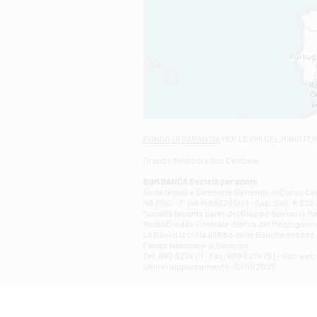
FONDO DI GARANZIA
PER LE PMI DEL MINISTE
Gruppo Mediocredito Centrale
BdM BANCA Società per azioni
Sede legale e Direzione Generale in Corso Cavo
IVA MCC - P. IVA 16868201001 - Cap. Soc. € 622.3
Società facente parte del Gruppo Bancario Medio
MedioCredito Centrale-Banca del Mezzogiorno
La Banca iscritta all'Albo delle Banche presso l
Fondo Nazionale di Garanzia.
Tel: 080 5274 111 - Fax: 080 5274 751 - Sito w
Ultimo aggiornamento: 10/01/2023