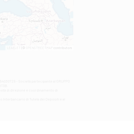
LEAFLET
| ©
OPENSTREETMAP
contributors
00254030729 - Società partecipante al GRUPPO
AlT3B.
ività di direzione e coordinamento di
o Interbancario di Tutela dei Depositi e al