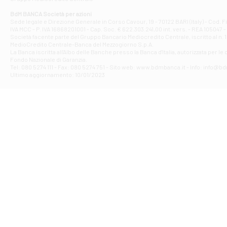
Filiale di At
Corso Elio Adria
BdM BANCA Società per azioni
Filiale di Ave
Sede legale e Direzione Generale in Corso Cavour, 19 - 70122 BARI (Italy) - Cod.
IVA MCC - P. IVA 16868201001 - Cap. Soc. € 622.303.241,00 int. vers. - REA 105047 -
VIA PARTENIO 4
Società facente parte del Gruppo Bancario Mediocredito Centrale, iscritto al n. 10
Filiale di Av
MedioCredito Centrale-Banca del Mezzogiorno S.p.A.
La Banca iscritta all'Albo delle Banche presso la Banca d'ltalia, autorizzata per le
VIA F. SAPORITO
Fondo Nazionale di Garanzia.
Filiale di Av
Tel: 080 5274 111 - Fax: 080 5274 751 - Sito web: www.bdmbanca.it - Info: info@b
Piazza Torlonia
Ultimo aggiornamento: 10/01/2023
Filiale di Avi
PIAZZA E. GIAN
Filiale di Bai
VIA G. LIPPIELL
Filiale di Bar
CORSO VITTORIO
Filiale di Ba
VIALE PAPA GIOV
Filiale di Bar
VIA LEMBO 36 C
Filiale di Ba
VIA AMENDOLA 1
Filiale di Ba
VIA FAVIA 3 - Ba