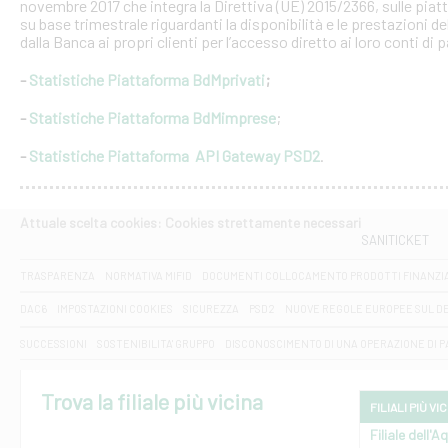
novembre 2017 che integra la Direttiva (UE) 2015/2366, sulle piat
su base trimestrale riguardanti la disponibilità e le prestazioni 
dalla Banca ai propri clienti per l’accesso diretto ai loro conti di
-
Statistiche Piattaforma BdMprivati
;
-
Statistiche Piattaforma BdMimprese
;
-
Statistiche Piattaforma API Gateway PSD2
.
Attuale scelta cookies: Cookies strettamente necessari
SANITICKET
TRASPARENZA
NORMATIVA MIFID
DOCUMENTI COLLOCAMENTO PRODOTTI FINANZI
DAC6
IMPOSTAZIONI COOKIES
SICUREZZA
PSD2
NUOVE REGOLE EUROPEE SUL D
SUCCESSIONI
SOSTENIBILITA' GRUPPO
DISCONOSCIMENTO DI UNA OPERAZIONE DI 
Trova la filiale più vicina
FILIALI PIÙ VI
Filiale dell'A