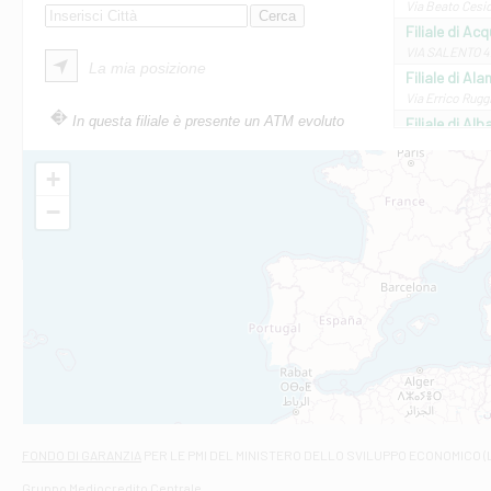
Via Beato Cesid
Filiale di Ac
VIA SALENTO 42
La mia posizione
Filiale di Ala
Via Errico Ruggi
In questa filiale è presente un ATM evoluto
Filiale di Al
Via Roma, 13 - 
Filiale di Al
+
VIA VITTORIO V
−
Filiale di Am
STATALE 18/17 
Filiale di An
C.SO VITTORIO 
Filiale di And
VIALE CRISPI 50
Filiale di Ars
Viale San Franc
Filiale di Asc
Via Napoli - As
Filiale di At
FONDO DI GARANZIA
PER LE PMI DEL MINISTERO DELLO SVILUPPO ECONOMICO (
Contrada Piana 
Gruppo Mediocredito Centrale