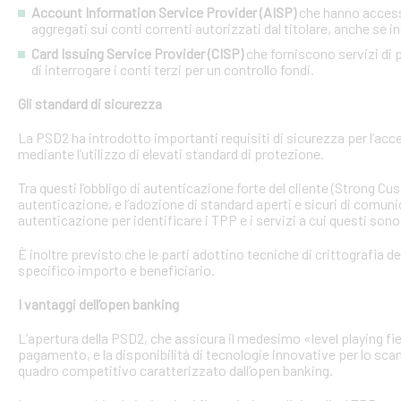
Account Information Service Provider (AISP)
che hanno accesso
aggregati sui conti correnti autorizzati dal titolare, anche se in
Card Issuing Service Provider (CISP)
che forniscono servizi di p
di interrogare i conti terzi per un controllo fondi.
Gli standard di sicurezza
La PSD2 ha introdotto importanti requisiti di sicurezza per l’acce
mediante l’utilizzo di elevati standard di protezione.
Tra questi l’obbligo di autenticazione forte del cliente (Strong C
autenticazione, e l’adozione di standard aperti e sicuri di comunic
autenticazione per identificare i TPP e i servizi a cui questi sono 
È inoltre previsto che le parti adottino tecniche di crittografia d
specifico importo e beneficiario.
I vantaggi dell’open banking
L’apertura della PSD2, che assicura il medesimo «level playing field
pagamento, e la disponibilità di tecnologie innovative per lo sca
quadro competitivo caratterizzato dall’open banking.