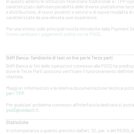
In questo ambito le istituzioni finanziarie tradizionali e i TPP o
caratterizzato dall’interoperabilità delle diverse piattaforme tec
e distribuzione, di nuovi prodotti e servizi e di nuove modalità di 
caratterizzate da una elevata user experience.
Per una sintesi sulle principali novità introdotte dalla Payment Se
Come cambiano i pagamenti online con la PSD2
.
BdM Banca: l’ambiente di test on line per le Terze parti
BdM Banca ai fini delle operazioni connesse alla PSD2 ha predispo
dove le Terze Parti possono verificare il funzionamento dell’inter
clientela.
Maggiori informazioni e la relativa documentazione tecnica potra
per i TPP
.
Per qualsiasi problema connesso all’interfaccia dedicata si potrà c
psd2@cedacri.it
.
Statistiche
In ottemperanza a quanto previsto dall’art. 32, par. 4 del RE