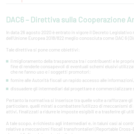
DAC6 – Direttiva sulla Cooperazione Am
In data 26 agosto 2020 è entrato in vigore il Decreto Legislativo n.
dell’Unione Europea 2018/822 meglio conosciuta come DAC 6 (Dire
Tale direttiva si pone come obiettivi:
il miglioramento della trasparenza tra i contribuenti e le proprie 
fine di renderle consapevoli di eventuali schemi elusivi utilizz
che ne fanno uso e i soggetti promotori;
fornire alle Autorità fiscali un rapido accesso alle informazio
dissuadere gli intermediari dal progettare e commercializzare
Pertanto la normativa si inserisce tra quelle volte a rafforzare gli 
particolare, quelli mirati a combattere l’utilizzo di meccanismi d
attivi, finalizzati a ridurre le imposte esigibili e a trasferire gli ut
A tale scopo, è richiesto agli intermediari e, in taluni casi ai con
relative a meccanismi fiscali transfrontalieri (Reportable Cros