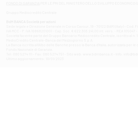
Filiale di At
FONDO DI GARANZIA
PER LE PMI DEL MINISTERO DELLO SVILUPPO ECONOMICO (
Contrada Piana 
Gruppo Mediocredito Centrale
Filiale di At
Corso Elio Adria
BdM BANCA Società per azioni
Filiale di Ave
Sede legale e Direzione Generale in Corso Cavour, 19 - 70122 BARI (Italy) - Cod.
IVA MCC - P. IVA 16868201001 - Cap. Soc. € 622.303.241,00 int. vers. - REA 105047 -
VIA PARTENIO 4
Società facente parte del Gruppo Bancario Mediocredito Centrale, iscritto al n. 10
Filiale di Av
MedioCredito Centrale-Banca del Mezzogiorno S.p.A.
La Banca iscritta all'Albo delle Banche presso la Banca d'ltalia, autorizzata per le
VIA F. SAPORITO
Fondo Nazionale di Garanzia.
Filiale di Av
Tel: 080 5274 111 - Fax: 080 5274 751 - Sito web: www.bdmbanca.it - Info: info@b
Piazza Torlonia
Ultimo aggiornamento: 10/01/2023
Filiale di Avi
PIAZZA E. GIAN
Filiale di Bai
VIA G. LIPPIELL
Filiale di Bar
CORSO VITTORIO
Filiale di Ba
VIALE PAPA GIOV
Filiale di Bar
VIA LEMBO 36 C
Filiale di Ba
VIA AMENDOLA 1