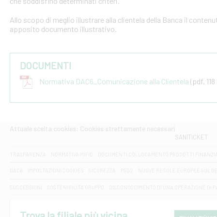
che soddisfino determinati criteri.
Allo scopo di meglio illustrare alla clientela della Banca il conten
apposito documento illustrativo.
DOCUMENTI
Normativa DAC6_Comunicazione alla Clientela
(pdf, 118
Attuale scelta cookies: Cookies strettamente necessari
SANITICKET
TRASPARENZA
NORMATIVA MIFID
DOCUMENTI COLLOCAMENTO PRODOTTI FINANZI
DAC6
IMPOSTAZIONI COOKIES
SICUREZZA
PSD2
NUOVE REGOLE EUROPEE SUL D
SUCCESSIONI
SOSTENIBILITA' GRUPPO
DISCONOSCIMENTO DI UNA OPERAZIONE DI 
Trova la filiale più vicina