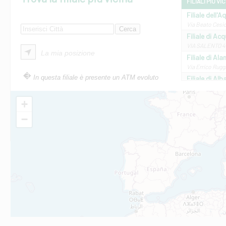
FILIALI PIÙ VI
Filiale dell'A
Via Beato Cesid
Filiale di Ac
VIA SALENTO 42
La mia posizione
Filiale di Ala
Via Errico Ruggi
In questa filiale è presente un ATM evoluto
Filiale di Al
Via Roma, 13 - 
Filiale di Al
+
VIA VITTORIO V
−
Filiale di Am
STATALE 18/17 
Filiale di An
C.SO VITTORIO 
Filiale di And
VIALE CRISPI 50
Filiale di Ars
Viale San Franc
Filiale di Asc
Via Napoli - As