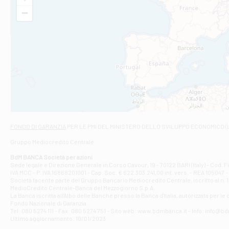
VIA VITTORIO V
−
Filiale di Am
STATALE 18/17 
Filiale di An
C.SO VITTORIO 
Filiale di And
VIALE CRISPI 50
Filiale di Ars
Viale San Franc
Filiale di Asc
Via Napoli - As
Filiale di At
FONDO DI GARANZIA
PER LE PMI DEL MINISTERO DELLO SVILUPPO ECONOMICO (
Contrada Piana 
Gruppo Mediocredito Centrale
Filiale di At
Corso Elio Adria
BdM BANCA Società per azioni
Filiale di Ave
Sede legale e Direzione Generale in Corso Cavour, 19 - 70122 BARI (Italy) - Cod.
IVA MCC - P. IVA 16868201001 - Cap. Soc. € 622.303.241,00 int. vers. - REA 105047 -
VIA PARTENIO 4
Società facente parte del Gruppo Bancario Mediocredito Centrale, iscritto al n. 10
Filiale di Av
MedioCredito Centrale-Banca del Mezzogiorno S.p.A.
La Banca iscritta all'Albo delle Banche presso la Banca d'ltalia, autorizzata per le
VIA F. SAPORITO
Fondo Nazionale di Garanzia.
Filiale di Av
Tel: 080 5274 111 - Fax: 080 5274 751 - Sito web: www.bdmbanca.it - Info: info@b
Piazza Torlonia
Ultimo aggiornamento: 10/01/2023