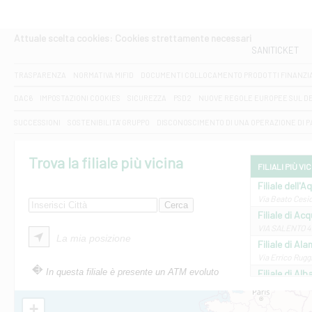
Attuale scelta cookies: Cookies strettamente necessari
SANITICKET
TRASPARENZA
NORMATIVA MIFID
DOCUMENTI COLLOCAMENTO PRODOTTI FINANZI
DAC6
IMPOSTAZIONI COOKIES
SICUREZZA
PSD2
NUOVE REGOLE EUROPEE SUL D
SUCCESSIONI
SOSTENIBILITA' GRUPPO
DISCONOSCIMENTO DI UNA OPERAZIONE DI 
Trova la filiale più vicina
FILIALI PIÙ VI
Filiale dell'A
Via Beato Cesid
Filiale di Ac
VIA SALENTO 42
La mia posizione
Filiale di Ala
Via Errico Ruggi
In questa filiale è presente un ATM evoluto
Filiale di Al
Via Roma, 13 - 
Filiale di Al
+