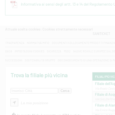
Informativa ai sensi degli artt. 13 e 14 del Regolamento
Attuale scelta cookies: Cookies strettamente necessari
SANITICKET
TRASPARENZA
NORMATIVA MIFID
DOCUMENTI COLLOCAMENTO PRODOTTI FINANZI
DAC6
IMPOSTAZIONI COOKIES
SICUREZZA
PSD2
NUOVE REGOLE EUROPEE SUL D
SUCCESSIONI
SOSTENIBILITA' GRUPPO
DISCONOSCIMENTO DI UNA OPERAZIONE DI 
Trova la filiale più vicina
FILIALI PIÙ VI
Filiale dell'A
Via Beato Cesid
Filiale di Ac
VIA SALENTO 42
La mia posizione
Filiale di Ala
Via Errico Ruggi