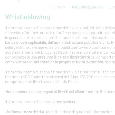
CHI SIAMO
INVESTOR RELATIONS
COM
Whistleblowing
Il sistema interno di segnalazione delle violazioni (cd. Whistlebl
prevenire e intercettare atti o fatti che possano costituire una vi
in generale tutte le violazioni di disposizioni normative nazional
banca o, ove applicabile, dell’amministrazione pubblica
(ove la B
della gestione delle agevolazioni pubbliche) ovvero costituire un
adottato ai sensi del D. Lgs. 231/2001, favorendo e tutelando i
conoscenza di una
presunta illiceità o illegittimità
del comportam
amministratore)
nel corso della propria attività lavorativa
, decida
Il sistema interno di segnalazione delle violazioni costituisce pa
Gestione (MOGC) adottato ai sensi del D.lgs. 231/2001 da ciascuna
comportamenti illeciti ascrivibili alla Banca.
Non possono essere segnalati illeciti dai clienti tramite il siste
Il sistema interno di segnalazione assicura:
·
la riservatezza
dei dati identificativi e di qualsiasi informazione