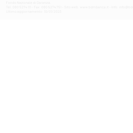
Fondo Nazionale di Garanzia.
Filiale di Av
Tel: 080 5274 111 - Fax: 080 5274 751 - Sito web: www.bdmbanca.it - Info: info@b
Piazza Torlonia
Ultimo aggiornamento: 10/01/2023
Filiale di Avi
PIAZZA E. GIAN
Filiale di Bai
VIA G. LIPPIELL
Filiale di Bar
CORSO VITTORIO
Filiale di Ba
VIALE PAPA GIOV
Filiale di Bar
VIA LEMBO 36 C
Filiale di Ba
VIA AMENDOLA 1
Filiale di Ba
VIA FAVIA 3 - Ba
Filiale di Bar
VIALE JAPIGIA 1
Filiale di Bar
STRADA PALUMBO
Filiale di Bar