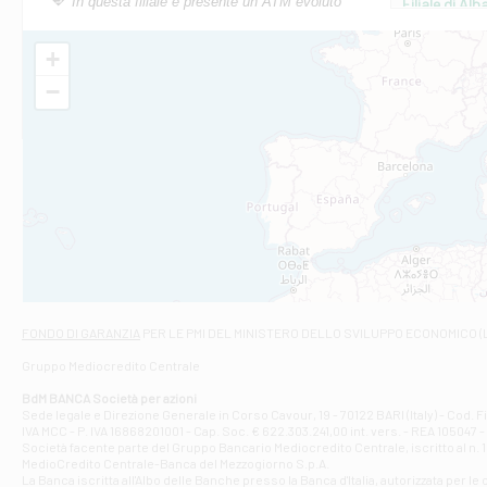
In questa filiale è presente un ATM evoluto
Filiale di Al
Via Roma, 13 - 
Filiale di Al
+
VIA VITTORIO V
−
Filiale di Am
STATALE 18/17 
Filiale di An
C.SO VITTORIO 
Filiale di And
VIALE CRISPI 50
Filiale di Ars
Viale San Franc
Filiale di Asc
Via Napoli - As
Filiale di At
FONDO DI GARANZIA
PER LE PMI DEL MINISTERO DELLO SVILUPPO ECONOMICO (
Contrada Piana 
Gruppo Mediocredito Centrale
Filiale di At
Corso Elio Adria
BdM BANCA Società per azioni
Filiale di Ave
Sede legale e Direzione Generale in Corso Cavour, 19 - 70122 BARI (Italy) - Cod.
IVA MCC - P. IVA 16868201001 - Cap. Soc. € 622.303.241,00 int. vers. - REA 105047 -
VIA PARTENIO 4
Società facente parte del Gruppo Bancario Mediocredito Centrale, iscritto al n. 10
Filiale di Av
MedioCredito Centrale-Banca del Mezzogiorno S.p.A.
La Banca iscritta all'Albo delle Banche presso la Banca d'ltalia, autorizzata per le
VIA F. SAPORITO