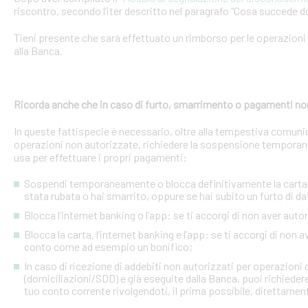
riscontro, secondo l’iter descritto nel paragrafo “Cosa succede d
Tieni presente che sarà effettuato un rimborso per le operazion
alla Banca.
Ricorda anche che in caso di furto, smarrimento o pagamenti no
In queste fattispecie è necessario, oltre alla tempestiva comuni
operazioni non autorizzate, richiedere la sospensione temporanea o
usa per effettuare i propri pagamenti:
Sospendi temporaneamente o blocca definitivamente la carta: s
stata rubata o hai smarrito, oppure se hai subito un furto di dat
Blocca l’internet banking o l’app: se ti accorgi di non aver a
Blocca la carta, l’internet banking e l’app: se ti accorgi di non 
conto come ad esempio un bonifico;
In caso di ricezione di addebiti non autorizzati per operazioni
(domiciliazioni/SDD) e già eseguite dalla Banca, puoi richieder
tuo conto corrente rivolgendoti, il prima possibile, direttamente 