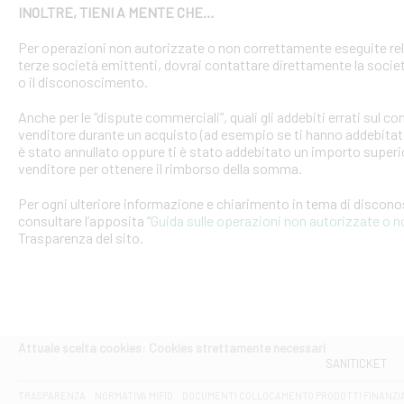
INOLTRE, TIENI A MENTE CHE…
Per operazioni non autorizzate o non correttamente eseguite rel
terze società emittenti, dovrai contattare direttamente la soci
o il disconoscimento.
Anche per le “dispute commerciali”, quali gli addebiti errati sul 
venditore durante un acquisto (ad esempio se ti hanno addebitato
è stato annullato oppure ti è stato addebitato un importo superio
venditore per ottenere il rimborso della somma.
Per ogni ulteriore informazione e chiarimento in tema di discon
consultare l’apposita “
Guida sulle operazioni non autorizzate o 
Trasparenza del sito.
Attuale scelta cookies: Cookies strettamente necessari
SANITICKET
TRASPARENZA
NORMATIVA MIFID
DOCUMENTI COLLOCAMENTO PRODOTTI FINANZI