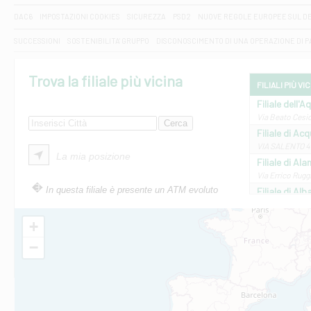
DAC6
IMPOSTAZIONI COOKIES
SICUREZZA
PSD2
NUOVE REGOLE EUROPEE SUL D
SUCCESSIONI
SOSTENIBILITA' GRUPPO
DISCONOSCIMENTO DI UNA OPERAZIONE DI 
Trova la filiale più vicina
FILIALI PIÙ VI
Filiale dell'A
Via Beato Cesid
Filiale di Ac
VIA SALENTO 42
La mia posizione
Filiale di Ala
Via Errico Ruggi
In questa filiale è presente un ATM evoluto
Filiale di Al
Via Roma, 13 - 
Filiale di Al
+
VIA VITTORIO V
−
Filiale di Am
STATALE 18/17 
Filiale di An
C.SO VITTORIO 
Filiale di And