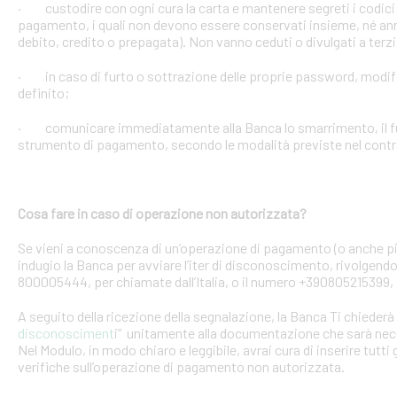
· custodire con ogni cura la carta e mantenere segreti i codici 
pagamento, i quali non devono essere conservati insieme, né anno
debito, credito o prepagata). Non vanno ceduti o divulgati a terzi
· in caso di furto o sottrazione delle proprie password, mod
definito;
· comunicare immediatamente alla Banca lo smarrimento, il furt
strumento di pagamento, secondo le modalità previste nel contra
Cosa fare in caso di operazione non autorizzata?
Se vieni a conoscenza di un’operazione di pagamento (o anche pi
indugio la Banca per avviare l’iter di disconoscimento, rivolgendoT
800005444, per chiamate dall’Italia, o il numero +390805215399, 
A seguito della ricezione della segnalazione, la Banca Ti chiederà 
disconosciment
i” unitamente alla documentazione che sarà nece
Nel Modulo, in modo chiaro e leggibile, avrai cura di inserire tutti 
verifiche sull’operazione di pagamento non autorizzata.