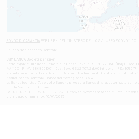
VIALE CRISPI 50
Filiale di Ars
Viale San Franc
Filiale di Asc
Via Napoli - As
Filiale di At
FONDO DI GARANZIA
PER LE PMI DEL MINISTERO DELLO SVILUPPO ECONOMICO (
Contrada Piana 
Gruppo Mediocredito Centrale
Filiale di At
Corso Elio Adria
BdM BANCA Società per azioni
Filiale di Ave
Sede legale e Direzione Generale in Corso Cavour, 19 - 70122 BARI (Italy) - Cod.
IVA MCC - P. IVA 16868201001 - Cap. Soc. € 622.303.241,00 int. vers. - REA 105047 -
VIA PARTENIO 4
Società facente parte del Gruppo Bancario Mediocredito Centrale, iscritto al n. 10
Filiale di Av
MedioCredito Centrale-Banca del Mezzogiorno S.p.A.
La Banca iscritta all'Albo delle Banche presso la Banca d'ltalia, autorizzata per le
VIA F. SAPORITO
Fondo Nazionale di Garanzia.
Filiale di Av
Tel: 080 5274 111 - Fax: 080 5274 751 - Sito web: www.bdmbanca.it - Info: info@b
Piazza Torlonia
Ultimo aggiornamento: 10/01/2023
Filiale di Avi
PIAZZA E. GIAN
Filiale di Bai
VIA G. LIPPIELL
Filiale di Bar
CORSO VITTORIO