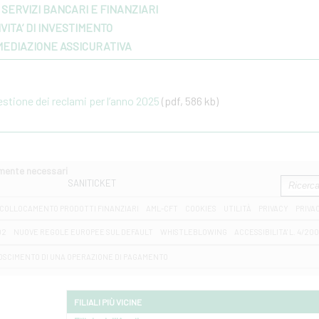
SERVIZI BANCARI E FINANZIARI
VITA’ DI INVESTIMENTO
MEDIAZIONE ASSICURATIVA
gestione dei reclami per l’anno 2025
(pdf, 586 kb)
amente necessari
SANITICKET
COLLOCAMENTO PRODOTTI FINANZIARI
AML-CFT
COOKIES
UTILITÀ
PRIVACY
PRIVA
D2
NUOVE REGOLE EUROPEE SUL DEFAULT
WHISTLEBLOWING
ACCESSIBILITA' L. 4/20
OSCIMENTO DI UNA OPERAZIONE DI PAGAMENTO
FILIALI PIÙ VICINE