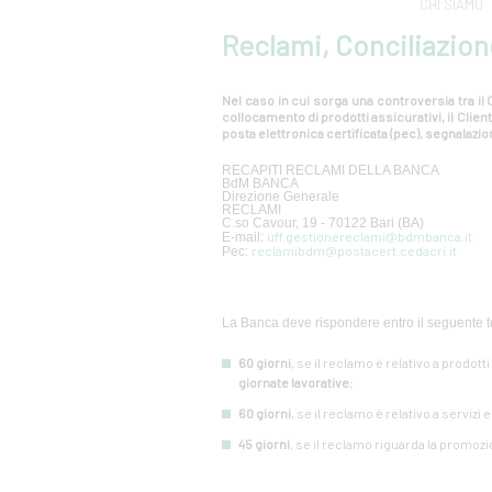
CHI SIAMO
Reclami, Conciliazion
Nel caso in cui sorga una controversia tra il C
collocamento di prodotti assicurativi, il Cli
posta elettronica certificata (pec), segnalazion
RECAPITI RECLAMI DELLA BANCA
BdM BANCA
Direzione Generale
RECLAMI
C.so Cavour, 19 - 70122 Bari (BA)
uff.gestionereclami@bdmbanca.it
E-mail:
reclamibdm@postacert.cedacri.it
Pec:
La Banca deve rispondere entro il seguente t
60 giorni
, se il reclamo è relativo a prodott
giornate lavorative
;
60 giorni
, se il reclamo è relativo a servizi 
45 giorni
, se il reclamo riguarda la promozi