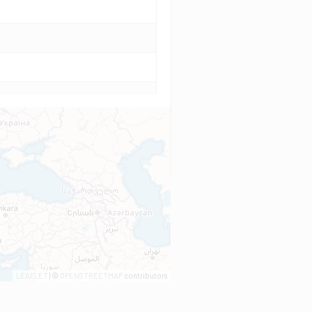
LEAFLET
| ©
OPENSTREETMAP
contributors