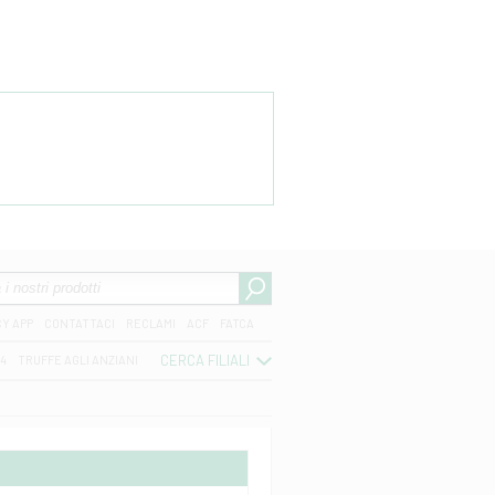
CY APP
CONTATTACI
RECLAMI
ACF
FATCA
CERCA FILIALI
04
TRUFFE AGLI ANZIANI