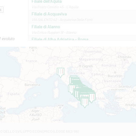
Filiale dell'Aquila
Via Beato Cesidio 45 - L'Aquila
Filiale di Acquaviva
VIA SALENTO 42 - Acquaviva Delle Fonti
Filiale di Alanno
Via Errico Ruggieri 18 - Alanno
M evoluto
Filiale di Alba Adriatica - Roma
Via Roma, 13 - Alba Adriatica
Filiale di Altamura
VIA VITTORIO VENETO 79/81 A - Altamura
Filiale di Amantea
STATALE 18/17 - Amantea
Filiale di Andretta
C.SO VITTORIO VENETO 8 - Andretta
Filiale di Andria 1 - Crispi
VIALE CRISPI 50/A - Andria
Filiale di Arsita
Viale San Francesco 6/b - Arsita
Filiale di Ascoli Piceno
Via Napoli - Ascoli Piceno
Filiale di Atessa
RO DELLO SVILUPPO ECONOMICO (LEGGE 662/96)
Contrada Piana La Fara - Via per Piazzano snc - Atessa