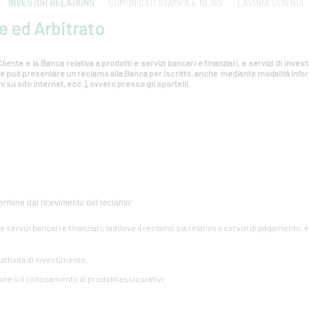
INVESTOR RELATIONS
COMUNICATI STAMPA E NEWS
LAVORA CON NOI
e ed Arbitrato
liente e la Banca relativa a prodotti e servizi bancari e finanziari, a servizi di inv
ente può presentare un reclamo alla Banca per iscritto, anche mediante modalità info
i su sito internet, ecc.], ovvero presso gli sportelli.
ermine dal ricevimento del reclamo:
i e servizi bancari e finanziari; laddove il reclamo sia relativo a servizi di pagamento, 
e attività di investimento;
one o il collocamento di prodotti assicurativi.