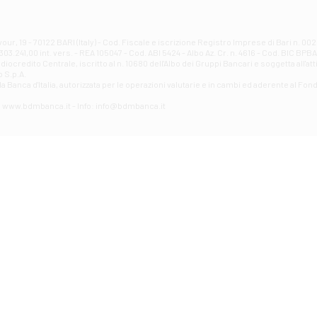
Filiale di Atri - Corso Adriano
Corso Elio Adriano, 1 - Atri
Filiale di Avellino - Partenio
ur, 19 - 70122 BARI (Italy) - Cod. Fiscale e iscrizione Registro Imprese di Bari n. 
03.241,00 int. vers. - REA 105047 - Cod. ABI 5424 - Albo Az. Cr. n. 4616 - Cod. BIC BPB
VIA PARTENIO 48 - Avellino
credito Centrale, iscritto al n. 10680 dell'Albo dei Gruppi Bancari e soggetta all'att
Filiale di Aversa
 S.p.A.
a Banca d'ltalia, autorizzata per le operazioni valutarie e in cambi ed aderente al Fond
VIA F. SAPORITO, 27/A - Aversa
Filiale di Avezzano - Piazza Torlonia
eb: www.bdmbanca.it - Info: info@bdmbanca.it
Piazza Torlonia - Avezzano
Filiale di Avigliano
PIAZZA E. GIANTURCO 49 - Avigliano
Filiale di Baiano
VIA G. LIPPIELLO 33 - Baiano
Filiale di Bari - Corso Vittorio Emanuele II
CORSO VITTORIO EMANUELE II, 86 - Bari
Filiale di Bari 10 - Papa Giovanni
VIALE PAPA GIOVANNI XXIII 131 - Bari
Filiale di Bari 11 - Lembo
VIA LEMBO 36 C/H - Bari
Filiale di Bari 2 - Amendola
VIA AMENDOLA 193/A - Bari
Filiale di Bari 4 - Poggiofranco