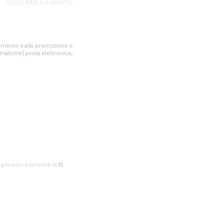
SOSTENIBILITA' GRUPPO
estimento e alla promozione o
rmatiche [posta elettronica,
è previsto il termine di
15