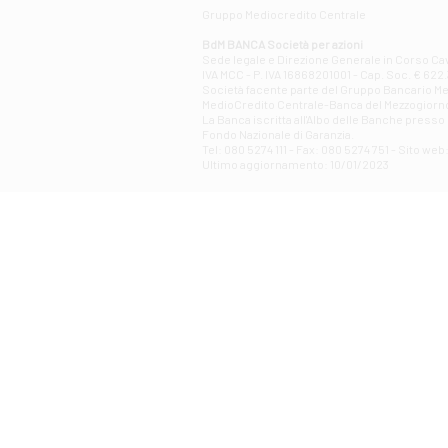
Gruppo Mediocredito Centrale
BdM BANCA Società per azioni
Sede legale e Direzione Generale in Corso Cavo
IVA MCC - P. IVA 16868201001 - Cap. Soc. € 622.3
Società facente parte del Gruppo Bancario Medio
MedioCredito Centrale-Banca del Mezzogiorno
La Banca iscritta all'Albo delle Banche presso l
Fondo Nazionale di Garanzia.
Tel: 080 5274 111 - Fax: 080 5274 751 - Sito w
Ultimo aggiornamento: 10/01/2023