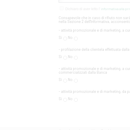
informativa alla pr
Dichiaro di aver letto l'
Consapevole che in caso di rifiuto non sarà 
nella Sezione 2 dell'Informativa, acconsento
- attività promozionale e di marketing, a cu
Si
No
- profilazione della clientela effettuata dall
Si
No
- attività promozionale e di marketing, a cur
commercializzati dalla Banca
Si
No
- attività promozionale e di marketing, da par
Si
No