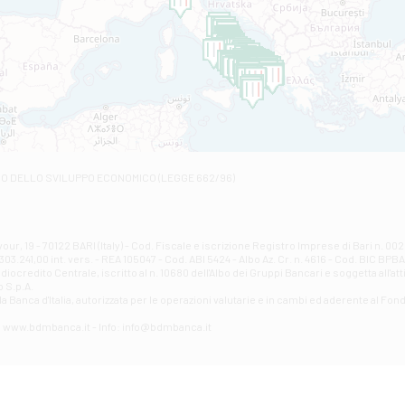
Filiale di Andretta
C.SO VITTORIO VENETO 8 - Andretta
Filiale di Andria 1 - Crispi
VIALE CRISPI 50/A - Andria
Filiale di Arsita
Viale San Francesco 6/b - Arsita
Filiale di Ascoli Piceno
Via Napoli - Ascoli Piceno
Filiale di Atessa
RO DELLO SVILUPPO ECONOMICO (LEGGE 662/96)
Contrada Piana La Fara - Via per Piazzano snc - Atessa
Filiale di Atri - Corso Adriano
Corso Elio Adriano, 1 - Atri
Filiale di Avellino - Partenio
ur, 19 - 70122 BARI (Italy) - Cod. Fiscale e iscrizione Registro Imprese di Bari n. 
03.241,00 int. vers. - REA 105047 - Cod. ABI 5424 - Albo Az. Cr. n. 4616 - Cod. BIC BPB
VIA PARTENIO 48 - Avellino
credito Centrale, iscritto al n. 10680 dell'Albo dei Gruppi Bancari e soggetta all'att
Filiale di Aversa
 S.p.A.
a Banca d'ltalia, autorizzata per le operazioni valutarie e in cambi ed aderente al Fond
VIA F. SAPORITO, 27/A - Aversa
Filiale di Avezzano - Piazza Torlonia
eb: www.bdmbanca.it - Info: info@bdmbanca.it
Piazza Torlonia - Avezzano
Filiale di Avigliano
PIAZZA E. GIANTURCO 49 - Avigliano
Filiale di Baiano