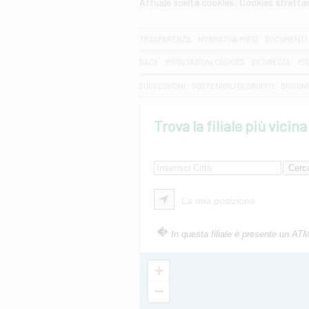
Attuale scelta cookies: Cookies strett
CERCA
TRASPARENZA
NORMATIVA MIFID
DOCUMENTI 
DAC6
IMPOSTAZIONI COOKIES
SICUREZZA
PS
SUCCESSIONI
SOSTENIBILITA' GRUPPO
DISCON
Trova la filiale più vicina
La mia posizione
In questa filiale è presente un AT
+
−