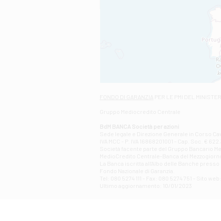
FONDO DI GARANZIA
PER LE PMI DEL MINISTE
Gruppo Mediocredito Centrale
BdM BANCA Società per azioni
Sede legale e Direzione Generale in Corso Cavo
IVA MCC - P. IVA 16868201001 - Cap. Soc. € 622.3
Società facente parte del Gruppo Bancario Medio
MedioCredito Centrale-Banca del Mezzogiorno
La Banca iscritta all'Albo delle Banche presso l
Fondo Nazionale di Garanzia.
Tel: 080 5274 111 - Fax: 080 5274 751 - Sito w
Ultimo aggiornamento: 10/01/2023