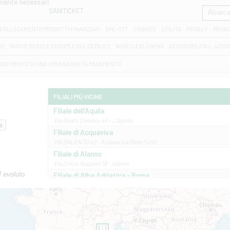
amente necessari
SANITICKET
COLLOCAMENTO PRODOTTI FINANZIARI
AML-CFT
COOKIES
UTILITÀ
PRIVACY
PRIVA
D2
NUOVE REGOLE EUROPEE SUL DEFAULT
WHISTLEBLOWING
ACCESSIBILITA' L. 4/20
OSCIMENTO DI UNA OPERAZIONE DI PAGAMENTO
FILIALI PIÙ VICINE
Filiale dell'Aquila
Via Beato Cesidio 45 - L'Aquila
Filiale di Acquaviva
VIA SALENTO 42 - Acquaviva Delle Fonti
Filiale di Alanno
Via Errico Ruggieri 18 - Alanno
M evoluto
Filiale di Alba Adriatica - Roma
Via Roma, 13 - Alba Adriatica
Filiale di Altamura
VIA VITTORIO VENETO 79/81 A - Altamura
Filiale di Amantea
STATALE 18/17 - Amantea