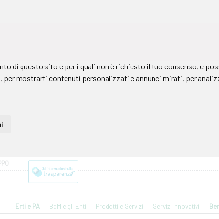
PPO
Enti e PA
BdM e gli Enti
Prodotti e Servizi
Servizi Innovativi
Ben