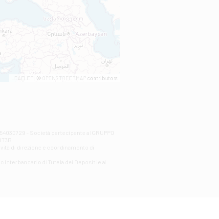
LEAFLET
| ©
OPENSTREETMAP
contributors
00254030729 - Società partecipante al GRUPPO
AlT3B.
ività di direzione e coordinamento di
o Interbancario di Tutela dei Depositi e al