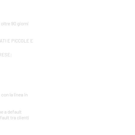
ltre 90 giorni
IVATI E PICCOLE E
PRESE;
con la linea in
ne a default
ault tra clienti