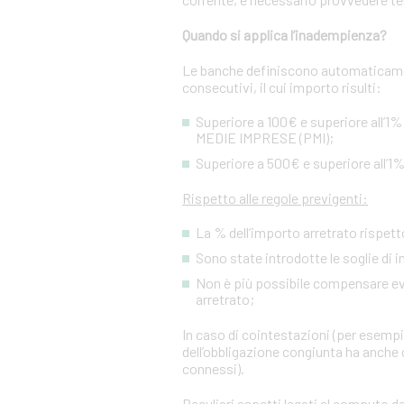
Quando si applica l’inadempienza?
Le banche definiscono automaticamen
consecutivi, il cui importo risulti:
Superiore a 100€ e superiore all’1%
MEDIE IMPRESE (PMI);
Superiore a 500€ e superiore all’1%
Rispetto alle regole previgenti:
La % dell’importo arretrato rispetto
Sono state introdotte le soglie di 
Non è più possibile compensare event
arretrato;
In caso di cointestazioni (per esempio
dell’obbligazione congiunta ha anche c
connessi).
Peculiari aspetti legati al computo de