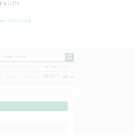
bre 2017 e
ee in materia di
CY APP
CONTATTACI
RECLAMI
ACF
FATCA
CERCA FILIALI
04
TRUFFE AGLI ANZIANI