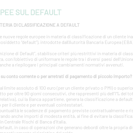
PEE SUL DEFAULT
ERIA DI CLASSIFICAZIONE A DEFAULT
le nuove regole europee in materia di classificazione di un cliente i
osiddetto “default”), introdotte dall’Autorità Bancaria Europea (EBA) 
ione di Default”, stabilisce criteri più restrittivi in materia di clas
a, con l’obiettivo di uniformare le regole tra i diversi paesi dell’Uni
 anche a riepilogare i principali cambiamenti normativi avvenuti.
u conto corrente o per arretrati di pagamento di piccolo importo?
 limite assoluto di 100 euro (per un cliente privato o PMI) o superior
tto per oltre 90 giorni consecutivi, che rappresenti più dell’1% del to
elativa), cui la Banca appartiene, genera la classificazione a default
o per il cliente e per eventuali cointestatari.
puntualità le scadenze di pagamento previste contrattualmente e risp
ando anche importi di modesta entità, al fine di evitare la classific
in Centrale Rischi di Banca d’Italia.
 default, in caso di operazioni che generano debordi oltre la propria d
mpestivamente al ripristino del saldo.