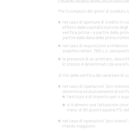
Per il computo dei giorni di scaduto 
nel caso di aperture di credito in c
effetto della capitalizzazione degli 
verifica prima – a partire dalla p
partire dalla data della prima richies
nel caso di esposizioni a rimborso r
stabilite nell’art. 1193 c.c. sempre
la presenza di un arretrato, descr
lo stesso è determinato da una situa
Ai fini della verifica del carattere di
nel caso di operazioni “pro-solvendo
determina esclusivamente al verifi
l’anticipo è di importo pari o sup
vi è almeno una fattura non onora
meno di 90 giorni) supera l’1% de
nel caso di operazioni “pro-soluto”,
ritardo maggiore;