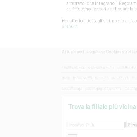
arretrato” che integrano il Regola
definiscono i criteri per fissare la 
Per ulteriori dettagli si rimanda al d
default
”.
Attuale scelta cookies: Cookies strett
CERCA
TRASPARENZA
NORMATIVA MIFID
DOCUMENTI 
DAC6
IMPOSTAZIONI COOKIES
SICUREZZA
PS
SUCCESSIONI
SOSTENIBILITA' GRUPPO
DISCON
Trova la filiale più vicina