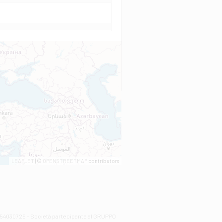
LEAFLET
| ©
OPENSTREETMAP
contributors
00254030729 - Società partecipante al GRUPPO