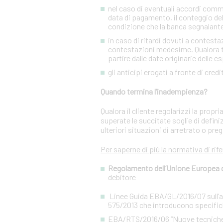
nel caso di eventuali accordi commer
data di pagamento, il conteggio del
condizione che la banca segnalant
in caso di ritardi dovuti a contesta
contestazioni medesime. Qualora tal
partire dalle date originarie delle e
gli anticipi erogati a fronte di cred
Quando termina l’inadempienza?
Qualora il cliente regolarizzi la prop
superate le succitate soglie di defini
ulteriori situazioni di arretrato o preg
Per saperne di più la normativa di rif
Regolamento dell’Unione Europea del
debitore
Linee Guida EBA/GL/2016/07 sull’app
575/2013 che introducono specifiche
EBA/RTS/2016/06 “Nuove tecniche di 