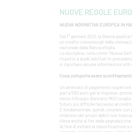
NUOVE REGOLE EURO
NUOVA NORMATIVA EUROPEA IN MAT
Dal 1° gennaio 2021, la Banca applica 
un credito concessogli dalla stessa (c
nazionale dalla Banca d’Italia.
La disciplina, nota come “Nuova Definiz
rispetto a quelli adottati in precedenz
si riportano alcune informazioni utili
Cosa comporta avere sconfinamenti s
Un arretrato di pagamento superiore al
pari a 500 euro per le imprese, protra
verso il Gruppo Bancario MCC (soglia r
futuro più difficile l’accesso al credit
È fondamentale, quindi, onorare con 
rimborso dei propri debiti non trascur
rileva anche ai fini della segnalazione 
Al fine di evitare la classificazione a
corrente, è necessario provvedere te