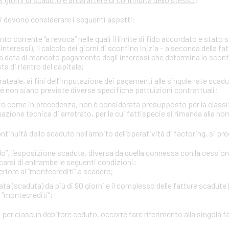
si devono considerare i seguenti aspetti:
onto corrente “a revoca” nelle quali il limite di fido accordato è stato
interessi), il calcolo dei giorni di sconfino inizia – a seconda della fa
rima data di mancato pagamento degli interessi che determina lo sco
ta di rientro del capitale;
ateale, ai fini dell’imputazione dei pagamenti alle singole rate scadu
ché non siano previste diverse specifiche pattuizioni contrattuali;
itto come in precedenza, non è considerata presupposto per la classi
zione tecnica di arretrato, per le cui fattispecie si rimanda alla no
 continuità dello scaduto nell’ambito dell’operatività di factoring, si 
”, l’esposizione scaduta, diversa da quella connessa con la cessione d
carsi di entrambe le seguenti condizioni:
eriore al “montecrediti” a scadere;
ta (scaduta) da più di 90 giorni e il complesso delle fatture scadute 
l “montecrediti”;
 per ciascun debitore ceduto, occorre fare riferimento alla singola f