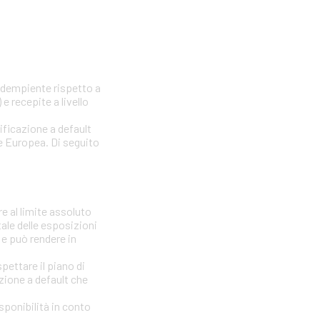
nadempiente rispetto a
e recepite a livello
sificazione a default
one Europea. Di seguito
e al limite assoluto
tale delle esposizioni
 e può rendere in
ettare il piano di
azione a default che
isponibilità in conto