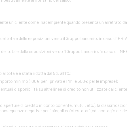
te un cliente come inadempiente quando presenta un arretrato da o
 del totale delle esposizioni verso il Gruppo bancario, in caso di PR
 del totale delle esposizioni verso il Gruppo bancario, in caso di IM
 al totale è stata ridotta dal 5% all’1%;
importo minimo (100€ per i privati e Pmi e 500€ per le imprese);
uali disponibilità su altre linee di credito non utilizzate dal cliente 
 aperture di credito in conto corrente, mutui, etc.), la classificazio
onseguenze negative per i singoli cointestatari (cd. contagio del def
i giorni di scaduto e al carattere di continuità dello stesso
: