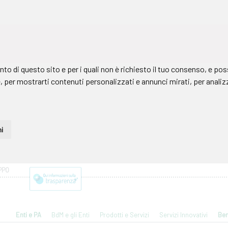
PPO
Enti e PA
BdM e gli Enti
Prodotti e Servizi
Servizi Innovativi
Ben