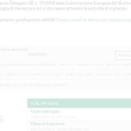
mento Delegato UE n. 171/2018 della Commissione Europea del 19 otto
soglia di rilevanza a cui si dovranno attenere le autorità di vigilanza.
ocumento predisposto dall’ABI “
Guida semplice alle nuove regole europ
amente necessari
SANITICKET
COLLOCAMENTO PRODOTTI FINANZIARI
AML-CFT
COOKIES
UTILITÀ
PRIVACY
PRIVA
D2
NUOVE REGOLE EUROPEE SUL DEFAULT
WHISTLEBLOWING
ACCESSIBILITA' L. 4/20
OSCIMENTO DI UNA OPERAZIONE DI PAGAMENTO
FILIALI PIÙ VICINE
Filiale dell'Aquila
Via Beato Cesidio 45 - L'Aquila
Filiale di Acquaviva
VIA SALENTO 42 - Acquaviva Delle Fonti