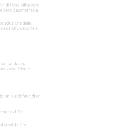
 di flessibilità nella
re per il pagamento a
 conclusione delle
llo scaduto decorre a
risultando più
 senza verificare
zioni sul default di un
olamento UE n.
i creditizie in