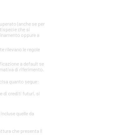
 superato (anche se per
ttispecie che si
nfinamento oppure a
te rilevano le regole
ficazione a default se
rmativa di riferimento.
precisa quanto segue:
i crediti futuri, si
(incluse quelle da
attura che presenta il