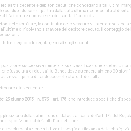
ciali tra cedente e debitori ceduti che concedano a tali ultimi margini
lo scaduto decorre a partire dalla data ultima riconosciuta al debito
e abbia formale conoscenza dei suddetti accordi;
zioni nelle forniture, la continuità dello scaduto si interrompe sino a
i ultime si risolvano a sfavore del debitore ceduto, il conteggio de
sposizioni;
iti futuri seguono le regole generali sugli scaduti.
ria posizione successivamente alla sua classificazione a default, non 
zione (assoluta o relativa), la Banca deve attendere almeno 90 giorni
iudizievoli, prima di far decadere lo stato di default.
erimento è la seguente
:
 26 giugno 2013 – n. 575 – art. 178
, che introduce specifiche disposi
licazione della definizione di default ai sensi dell’art. 178 del Reg
 disposizioni sul default di un debitore.
regolamentazione relative alla soglia di rilevanza delle obbligazion