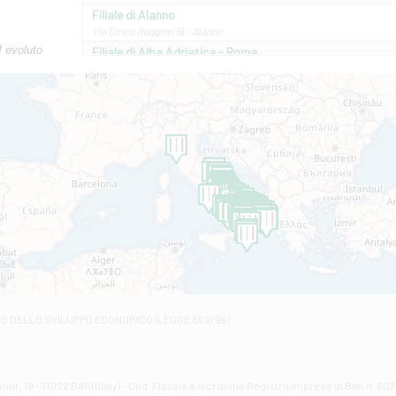
Filiale di Alanno
Via Errico Ruggieri 18 - Alanno
M evoluto
Filiale di Alba Adriatica - Roma
Via Roma, 13 - Alba Adriatica
Filiale di Altamura
VIA VITTORIO VENETO 79/81 A - Altamura
Filiale di Amantea
STATALE 18/17 - Amantea
Filiale di Andretta
C.SO VITTORIO VENETO 8 - Andretta
Filiale di Andria 1 - Crispi
VIALE CRISPI 50/A - Andria
Filiale di Arsita
Viale San Francesco 6/b - Arsita
Filiale di Ascoli Piceno
Via Napoli - Ascoli Piceno
Filiale di Atessa
RO DELLO SVILUPPO ECONOMICO (LEGGE 662/96)
Contrada Piana La Fara - Via per Piazzano snc - Atessa
Filiale di Atri - Corso Adriano
Corso Elio Adriano, 1 - Atri
Filiale di Avellino - Partenio
ur, 19 - 70122 BARI (Italy) - Cod. Fiscale e iscrizione Registro Imprese di Bari n. 