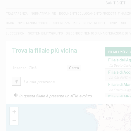
SANITICKET
TRASPARENZA
NORMATIVA MIFID
DOCUMENTI COLLOCAMENTO PRODOTTI FINANZI
DAC6
IMPOSTAZIONI COOKIES
SICUREZZA
PSD2
NUOVE REGOLE EUROPEE SUL D
SUCCESSIONI
SOSTENIBILITA' GRUPPO
DISCONOSCIMENTO DI UNA OPERAZIONE DI 
Trova la filiale più vicina
FILIALI PIÙ VI
Filiale dell'A
Via Beato Cesid
Filiale di Ac
VIA SALENTO 42
La mia posizione
Filiale di Ala
Via Errico Ruggi
In questa filiale è presente un ATM evoluto
Filiale di Al
Via Roma, 13 - 
Filiale di Al
+
VIA VITTORIO V
−
Filiale di Am
STATALE 18/17 