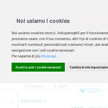
ISTITUZIONALE
IL GRUPPO
Enti e PA
BdM e gli Enti