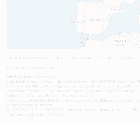
Filiale di An
C.SO VITTORIO 
Filiale di And
VIALE CRISPI 50
Filiale di Ars
Viale San Franc
Filiale di Asc
Via Napoli - As
Filiale di At
FONDO DI GARANZIA
PER LE PMI DEL MINISTERO DELLO SVILUPPO ECONOMICO (
Contrada Piana 
Gruppo Mediocredito Centrale
Filiale di At
Corso Elio Adria
BdM BANCA Società per azioni
Filiale di Ave
Sede legale e Direzione Generale in Corso Cavour, 19 - 70122 BARI (Italy) - Cod.
IVA MCC - P. IVA 16868201001 - Cap. Soc. € 622.303.241,00 int. vers. - REA 105047 -
VIA PARTENIO 4
Società facente parte del Gruppo Bancario Mediocredito Centrale, iscritto al n. 10
Filiale di Av
MedioCredito Centrale-Banca del Mezzogiorno S.p.A.
La Banca iscritta all'Albo delle Banche presso la Banca d'ltalia, autorizzata per le
VIA F. SAPORITO
Fondo Nazionale di Garanzia.
Filiale di Av
Tel: 080 5274 111 - Fax: 080 5274 751 - Sito web: www.bdmbanca.it - Info: info@b
Piazza Torlonia
Ultimo aggiornamento: 10/01/2023
Filiale di Avi
PIAZZA E. GIAN
Filiale di Bai
VIA G. LIPPIELL