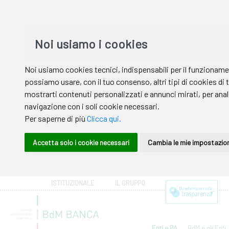
ISTITUZIONALE
IL GRUPPO
Enti e PA
BdM e gli Enti