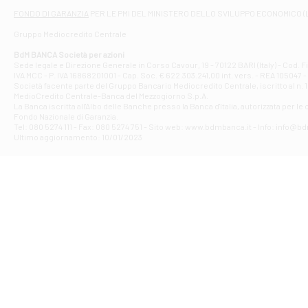
Filiale di At
FONDO DI GARANZIA
PER LE PMI DEL MINISTERO DELLO SVILUPPO ECONOMICO (
Contrada Piana 
Gruppo Mediocredito Centrale
Filiale di At
Corso Elio Adria
BdM BANCA Società per azioni
Filiale di Ave
Sede legale e Direzione Generale in Corso Cavour, 19 - 70122 BARI (Italy) - Cod.
IVA MCC - P. IVA 16868201001 - Cap. Soc. € 622.303.241,00 int. vers. - REA 105047 -
VIA PARTENIO 4
Società facente parte del Gruppo Bancario Mediocredito Centrale, iscritto al n. 10
Filiale di Av
MedioCredito Centrale-Banca del Mezzogiorno S.p.A.
La Banca iscritta all'Albo delle Banche presso la Banca d'ltalia, autorizzata per le
VIA F. SAPORITO
Fondo Nazionale di Garanzia.
Filiale di Av
Tel: 080 5274 111 - Fax: 080 5274 751 - Sito web: www.bdmbanca.it - Info: info@b
Piazza Torlonia
Ultimo aggiornamento: 10/01/2023
Filiale di Avi
PIAZZA E. GIAN
Filiale di Bai
VIA G. LIPPIELL
Filiale di Bar
CORSO VITTORIO
Filiale di Ba
VIALE PAPA GIOV
Filiale di Bar
VIA LEMBO 36 C
Filiale di Ba