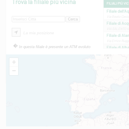
Trova la filiale più vicina
FILIALI PIÙ VI
Filiale dell'A
Via Beato Cesid
Filiale di Ac
VIA SALENTO 42
La mia posizione
Filiale di Ala
Via Errico Ruggi
In questa filiale è presente un ATM evoluto
Filiale di Al
Via Roma, 13 - 
Filiale di Al
+
VIA VITTORIO V
−
Filiale di Am
STATALE 18/17 
Filiale di An
C.SO VITTORIO 
Filiale di And
VIALE CRISPI 50
Filiale di Ars
Viale San Franc
Filiale di Asc
Via Napoli - As