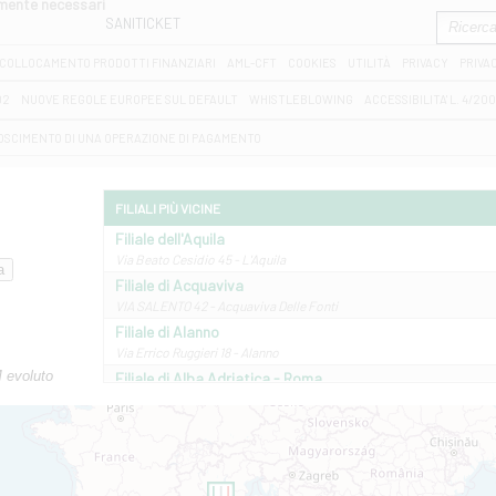
amente necessari
SANITICKET
COLLOCAMENTO PRODOTTI FINANZIARI
AML-CFT
COOKIES
UTILITÀ
PRIVACY
PRIVA
D2
NUOVE REGOLE EUROPEE SUL DEFAULT
WHISTLEBLOWING
ACCESSIBILITA' L. 4/20
OSCIMENTO DI UNA OPERAZIONE DI PAGAMENTO
FILIALI PIÙ VICINE
Filiale dell'Aquila
Via Beato Cesidio 45 - L'Aquila
Filiale di Acquaviva
VIA SALENTO 42 - Acquaviva Delle Fonti
Filiale di Alanno
Via Errico Ruggieri 18 - Alanno
M evoluto
Filiale di Alba Adriatica - Roma
Via Roma, 13 - Alba Adriatica
Filiale di Altamura
VIA VITTORIO VENETO 79/81 A - Altamura
Filiale di Amantea
STATALE 18/17 - Amantea