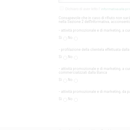
informativa alla pr
Dichiaro di aver letto l'
Consapevole che in caso di rifiuto non sarà 
nella Sezione 2 dell'Informativa, acconsento
- attività promozionale e di marketing, a cu
Si
No
- profilazione della clientela effettuata dall
Si
No
- attività promozionale e di marketing, a cur
commercializzati dalla Banca
Si
No
- attività promozionale e di marketing, da par
Si
No