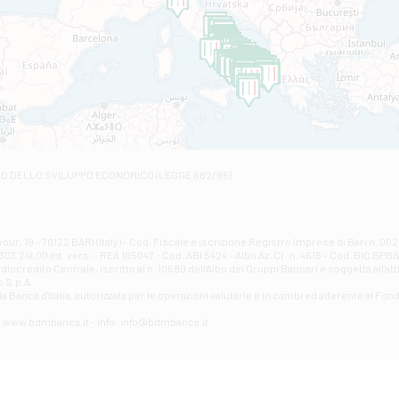
Filiale di Andretta
C.SO VITTORIO VENETO 8 - Andretta
Filiale di Andria 1 - Crispi
VIALE CRISPI 50/A - Andria
Filiale di Arsita
Viale San Francesco 6/b - Arsita
Filiale di Ascoli Piceno
Via Napoli - Ascoli Piceno
Filiale di Atessa
RO DELLO SVILUPPO ECONOMICO (LEGGE 662/96)
Contrada Piana La Fara - Via per Piazzano snc - Atessa
Filiale di Atri - Corso Adriano
Corso Elio Adriano, 1 - Atri
Filiale di Avellino - Partenio
ur, 19 - 70122 BARI (Italy) - Cod. Fiscale e iscrizione Registro Imprese di Bari n. 
03.241,00 int. vers. - REA 105047 - Cod. ABI 5424 - Albo Az. Cr. n. 4616 - Cod. BIC BPB
VIA PARTENIO 48 - Avellino
credito Centrale, iscritto al n. 10680 dell'Albo dei Gruppi Bancari e soggetta all'att
Filiale di Aversa
 S.p.A.
a Banca d'ltalia, autorizzata per le operazioni valutarie e in cambi ed aderente al Fond
VIA F. SAPORITO, 27/A - Aversa
Filiale di Avezzano - Piazza Torlonia
eb: www.bdmbanca.it - Info: info@bdmbanca.it
Piazza Torlonia - Avezzano
Filiale di Avigliano
PIAZZA E. GIANTURCO 49 - Avigliano
Filiale di Baiano