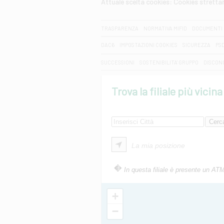
Attuale scelta cookies: Cookies strett
CERCA
TRASPARENZA
NORMATIVA MIFID
DOCUMENTI 
DAC6
IMPOSTAZIONI COOKIES
SICUREZZA
PS
SUCCESSIONI
SOSTENIBILITA' GRUPPO
DISCON
Trova la filiale più vicina
La mia posizione
In questa filiale è presente un AT
+
−