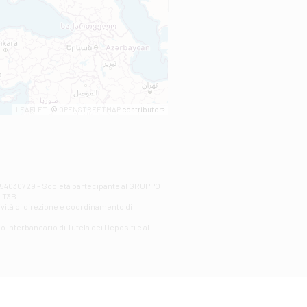
LEAFLET
| ©
OPENSTREETMAP
contributors
00254030729 - Società partecipante al GRUPPO
AlT3B.
ività di direzione e coordinamento di
o Interbancario di Tutela dei Depositi e al