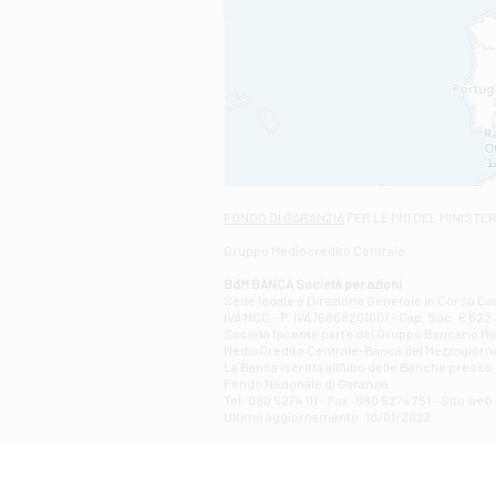
FONDO DI GARANZIA
PER LE PMI DEL MINISTE
Gruppo Mediocredito Centrale
BdM BANCA Società per azioni
Sede legale e Direzione Generale in Corso Cavo
IVA MCC - P. IVA 16868201001 - Cap. Soc. € 622.3
Società facente parte del Gruppo Bancario Medio
MedioCredito Centrale-Banca del Mezzogiorno
La Banca iscritta all'Albo delle Banche presso l
Fondo Nazionale di Garanzia.
Tel: 080 5274 111 - Fax: 080 5274 751 - Sito w
Ultimo aggiornamento: 10/01/2023