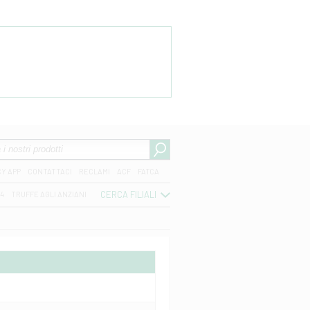
CY APP
CONTATTACI
RECLAMI
ACF
FATCA
CERCA FILIALI
04
TRUFFE AGLI ANZIANI