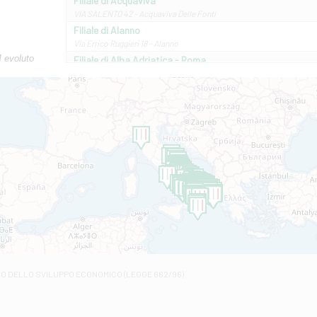
Filiale di Acquaviva
VIA SALENTO 42 - Acquaviva Delle Fonti
Filiale di Alanno
Via Errico Ruggieri 18 - Alanno
M evoluto
Filiale di Alba Adriatica - Roma
Via Roma, 13 - Alba Adriatica
Filiale di Altamura
VIA VITTORIO VENETO 79/81 A - Altamura
Filiale di Amantea
STATALE 18/17 - Amantea
Filiale di Andretta
C.SO VITTORIO VENETO 8 - Andretta
Filiale di Andria 1 - Crispi
VIALE CRISPI 50/A - Andria
Filiale di Arsita
Viale San Francesco 6/b - Arsita
Filiale di Ascoli Piceno
Via Napoli - Ascoli Piceno
Filiale di Atessa
RO DELLO SVILUPPO ECONOMICO (LEGGE 662/96)
Contrada Piana La Fara - Via per Piazzano snc - Atessa
Filiale di Atri - Corso Adriano
Corso Elio Adriano, 1 - Atri