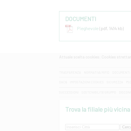
DOCUMENTI
Pieghevole
(pdf, 1414 kb)
Attuale scelta cookies: Cookies strett
CERCA
TRASPARENZA
NORMATIVA MIFID
DOCUMENTI 
DAC6
IMPOSTAZIONI COOKIES
SICUREZZA
PS
SUCCESSIONI
SOSTENIBILITA' GRUPPO
DISCON
Trova la filiale più vicina