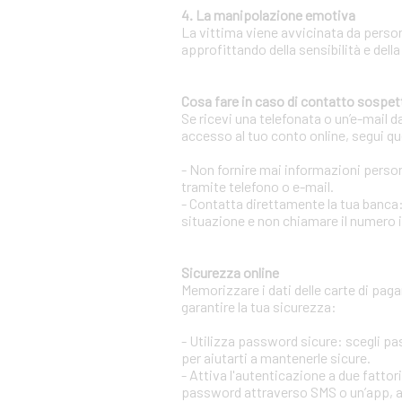
4. La manipolazione emotiva
La vittima viene avvicinata da person
approfittando della sensibilità e della
Cosa fare in caso di contatto sospet
Se ricevi una telefonata o un’e-mail d
accesso al tuo conto online, segui qu
- Non fornire mai informazioni persona
tramite telefono o e-mail.
- Contatta direttamente la tua banca:
situazione e non chiamare il numero 
Sicurezza online
Memorizzare i dati delle carte di pag
garantire la tua sicurezza:
- Utilizza password sicure: scegli p
per aiutarti a mantenerle sicure.
- Attiva l'autenticazione a due fatto
password attraverso SMS o un’app, aum