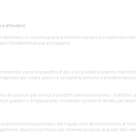
 e difendersi
 un fenomeno in crescita grazie a tecniche sempre più insidiose e fa
zzate è fondamentale per proteggersi.
'emergenza, come una perdita di gas o un problema urgente che ric
ogettate per creare panico e spingere le persone a prendere decisio
ento di cauzioni per servizi o prodotti che non esistono. I truffator
rvizi pubblici o di riparazione, chiedendo somme di denaro per lavor
o a un rimborso inaspettato, per il quale però gli verrà chiesto di for
pagamento. Questo è un modo per ottenere accesso ai propri dati sens