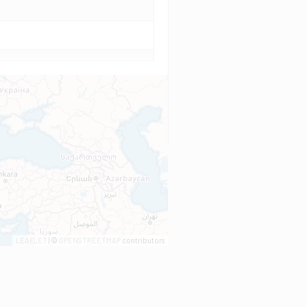
LEAFLET
| ©
OPENSTREETMAP
contributors