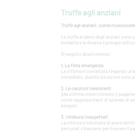
Truffe agli anziani
Truffe agli anziani: come riconoscerle
Le truffe ai danni degli anziani sono
modalità e le diverse tipologie utili
Di seguito alcuni esempi:
1. La finta emergenza
La vittima è contattata fingendo un
immediato. Queste situazioni sono pr
2. Le cauzioni inesistenti
Alla vittima viene richiesto il pagam
come rappresentanti di aziende di se
eseguiti.
3. I rimborsi inaspettati
La vittima è informata di avere diritt
personali o bancarie per ricevere il 