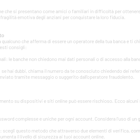
e che si presentano come amici o familiari in difficoltà per ottenere
 fragilità emotiva degli anziani per conquistare la loro fiducia.
to
a qualcuno che afferma di essere un operatore della tua banca e ti chi
esti consigli:
li: le banche non chiedono mai dati personali o di accesso alla banca
 se hai dubbi, chiama il numero da te conosciuto chiedendo dei refere
inviato tramite messaggio o suggerito dall’operatore fraudolento.
amento su dispositivi e siti online può essere rischioso. Ecco alcuni
assword complesse e uniche per ogni account. Considera l'uso di un
ri: scegli questo metodo che attraverso due elementi di verifica, co
enta il livello di sicurezza ai tuoi account online.