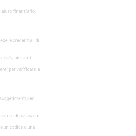
 aiuto finanziario,
ede le credenziali di
 (c/c, pin, etc)
nti per verificare la
 suggerimenti per
 gestore di password
me un codice o una