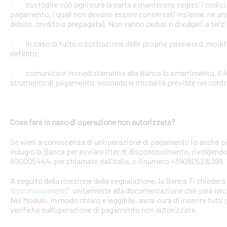
· custodire con ogni cura la carta e mantenere segreti i codici 
pagamento, i quali non devono essere conservati insieme, né anno
debito, credito o prepagata). Non vanno ceduti o divulgati a terzi
· in caso di furto o sottrazione delle proprie password, mod
definito;
· comunicare immediatamente alla Banca lo smarrimento, il furt
strumento di pagamento, secondo le modalità previste nel contra
Cosa fare in caso di operazione non autorizzata?
Se vieni a conoscenza di un’operazione di pagamento (o anche pi
indugio la Banca per avviare l’iter di disconoscimento, rivolgendoT
800005444, per chiamate dall’Italia, o il numero +390805215399, 
A seguito della ricezione della segnalazione, la Banca Ti chiederà 
disconosciment
i” unitamente alla documentazione che sarà nece
Nel Modulo, in modo chiaro e leggibile, avrai cura di inserire tutti 
verifiche sull’operazione di pagamento non autorizzata.