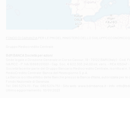
VIALE CRISPI 50
Filiale di Ars
Viale San Franc
Filiale di Asc
Via Napoli - As
Filiale di At
FONDO DI GARANZIA
PER LE PMI DEL MINISTERO DELLO SVILUPPO ECONOMICO (
Contrada Piana 
Gruppo Mediocredito Centrale
Filiale di At
Corso Elio Adria
BdM BANCA Società per azioni
Filiale di Ave
Sede legale e Direzione Generale in Corso Cavour, 19 - 70122 BARI (Italy) - Cod.
IVA MCC - P. IVA 16868201001 - Cap. Soc. € 622.303.241,00 int. vers. - REA 105047 -
VIA PARTENIO 4
Società facente parte del Gruppo Bancario Mediocredito Centrale, iscritto al n. 10
Filiale di Av
MedioCredito Centrale-Banca del Mezzogiorno S.p.A.
La Banca iscritta all'Albo delle Banche presso la Banca d'ltalia, autorizzata per le
VIA F. SAPORITO
Fondo Nazionale di Garanzia.
Filiale di Av
Tel: 080 5274 111 - Fax: 080 5274 751 - Sito web: www.bdmbanca.it - Info: info@b
Piazza Torlonia
Ultimo aggiornamento: 10/01/2023
Filiale di Avi
PIAZZA E. GIAN
Filiale di Bai
VIA G. LIPPIELL
Filiale di Bar
CORSO VITTORIO