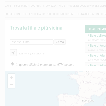
DAC6
IMPOSTAZIONI COOKIES
SICUREZZA
PSD2
NUOVE REGOLE EUROPEE SUL D
SUCCESSIONI
SOSTENIBILITA' GRUPPO
DISCONOSCIMENTO DI UNA OPERAZIONE DI 
Trova la filiale più vicina
FILIALI PIÙ VI
Filiale dell'A
Via Beato Cesid
Filiale di Ac
VIA SALENTO 42
La mia posizione
Filiale di Ala
Via Errico Ruggi
In questa filiale è presente un ATM evoluto
Filiale di Al
Via Roma, 13 - 
Filiale di Al
+
VIA VITTORIO V
−
Filiale di Am
STATALE 18/17 
Filiale di An
C.SO VITTORIO 
Filiale di And