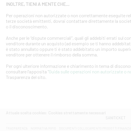
INOLTRE, TIENI A MENTE CHE…
Per operazioni non autorizzate o non correttamente eseguite rel
terze società emittenti, dovrai contattare direttamente la soci
o il disconoscimento.
Anche per le “dispute commerciali”, quali gli addebiti errati sul 
venditore durante un acquisto (ad esempio se ti hanno addebitato
è stato annullato oppure ti è stato addebitato un importo superio
venditore per ottenere il rimborso della somma.
Per ogni ulteriore informazione e chiarimento in tema di discon
consultare l’apposita “
Guida sulle operazioni non autorizzate o 
Trasparenza del sito.
Attuale scelta cookies: Cookies strettamente necessari
SANITICKET
TRASPARENZA
NORMATIVA MIFID
DOCUMENTI COLLOCAMENTO PRODOTTI FINANZI