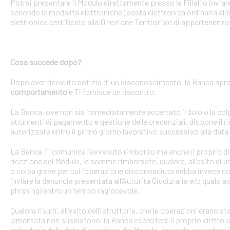
Potrai presentare il Modulo direttamente presso le Filiali o invi
secondo le modalità elettroniche (posta elettronica ordinaria all’i
elettronica certificata alla Direzione Territoriale di appartenenza 
Cosa succede dopo?
Dopo aver ricevuto notizia di un disconoscimento, la Banca apre 
comportamento
e Ti fornisce un riscontro.
La Banca, ove non sia immediatamente accertato il dolo o la colpa 
strumenti di pagamento e gestione delle credenziali, dispone il
autorizzate entro il primo giorno lavorativo successivo alla data 
La Banca Ti comunica l’avvenuto rimborso ma anche il proprio dirit
ricezione del Modulo, le somme rimborsate, qualora, all’esito di 
o colpa grave per cui l’operazione disconosciuta debba invece con
inviare la denuncia presentata all’Autorità Giudiziaria e/o qualsias
phishing) entro un tempo ragionevole.
Qualora risulti, all’esito dell’istruttoria, che le operazioni erano
lamentata non sussistono, la Banca eserciterà il proprio diritto ad
calendario dalla data di ricezione del Modulo, facendo precedere 