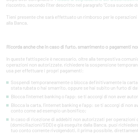
riscontro, secondo l’iter descritto nel paragrafo “Cosa succede d
Tieni presente che sarà effettuato un rimborso per le operazion
alla Banca.
Ricorda anche che in caso di furto, smarrimento o pagamenti no
In queste fattispecie è necessario, oltre alla tempestiva comuni
operazioni non autorizzate, richiedere la sospensione temporanea o
usa per effettuare i propri pagamenti:
Sospendi temporaneamente o blocca definitivamente la carta: s
stata rubata o hai smarrito, oppure se hai subito un furto di dat
Blocca l’internet banking o l’app: se ti accorgi di non aver a
Blocca la carta, l’internet banking e l’app: se ti accorgi di non 
conto come ad esempio un bonifico;
In caso di ricezione di addebiti non autorizzati per operazioni
(domiciliazioni/SDD) e già eseguite dalla Banca, puoi richieder
tuo conto corrente rivolgendoti, il prima possibile, direttamente 