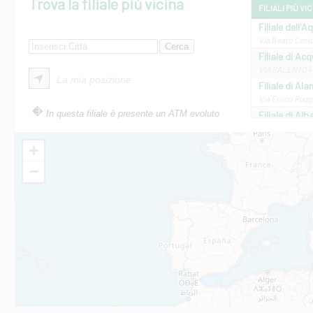
Trova la filiale più vicina
FILIALI PIÙ VI
Filiale dell'A
Via Beato Cesid
Filiale di Ac
VIA SALENTO 42
La mia posizione
Filiale di Ala
Via Errico Ruggi
In questa filiale è presente un ATM evoluto
Filiale di Al
Via Roma, 13 - 
Filiale di Al
+
VIA VITTORIO V
−
Filiale di Am
STATALE 18/17 
Filiale di An
C.SO VITTORIO 
Filiale di And
VIALE CRISPI 50
Filiale di Ars
Viale San Franc
Filiale di Asc
Via Napoli - As