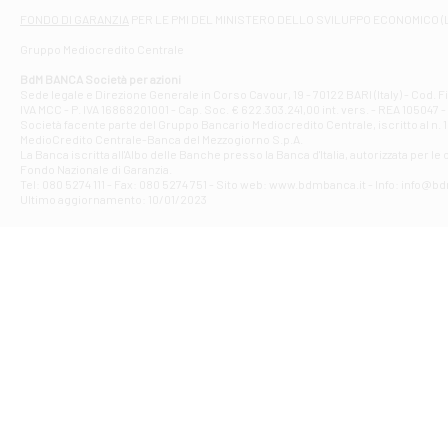
Filiale di At
FONDO DI GARANZIA
PER LE PMI DEL MINISTERO DELLO SVILUPPO ECONOMICO (
Contrada Piana 
Gruppo Mediocredito Centrale
Filiale di At
Corso Elio Adria
BdM BANCA Società per azioni
Filiale di Ave
Sede legale e Direzione Generale in Corso Cavour, 19 - 70122 BARI (Italy) - Cod.
IVA MCC - P. IVA 16868201001 - Cap. Soc. € 622.303.241,00 int. vers. - REA 105047 -
VIA PARTENIO 4
Società facente parte del Gruppo Bancario Mediocredito Centrale, iscritto al n. 10
Filiale di Av
MedioCredito Centrale-Banca del Mezzogiorno S.p.A.
La Banca iscritta all'Albo delle Banche presso la Banca d'ltalia, autorizzata per le
VIA F. SAPORITO
Fondo Nazionale di Garanzia.
Filiale di Av
Tel: 080 5274 111 - Fax: 080 5274 751 - Sito web: www.bdmbanca.it - Info: info@b
Piazza Torlonia
Ultimo aggiornamento: 10/01/2023
Filiale di Avi
PIAZZA E. GIAN
Filiale di Bai
VIA G. LIPPIELL
Filiale di Bar
CORSO VITTORIO
Filiale di Ba
VIALE PAPA GIOV
Filiale di Bar
VIA LEMBO 36 C
Filiale di Ba