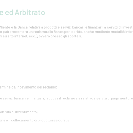
e ed Arbitrato
liente e la Banca relativa a prodotti e servizi bancari e finanziari, a servizi di inv
ente può presentare un reclamo alla Banca per iscritto, anche mediante modalità info
i su sito internet, ecc.], ovvero presso gli sportelli.
ermine dal ricevimento del reclamo:
i e servizi bancari e finanziari; laddove il reclamo sia relativo a servizi di pagamento, 
e attività di investimento;
one o il collocamento di prodotti assicurativi.