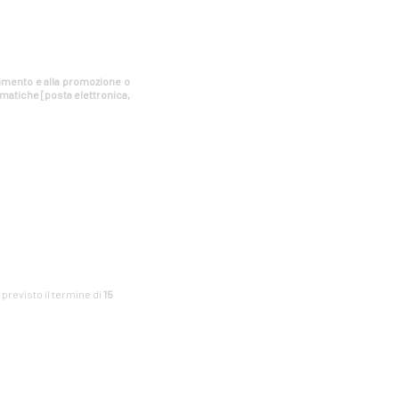
estimento e alla promozione o
rmatiche [posta elettronica,
è previsto il termine di
15