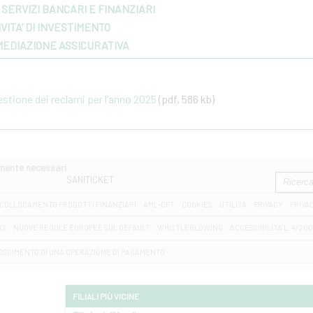
SERVIZI BANCARI E FINANZIARI
VITA’ DI INVESTIMENTO
MEDIAZIONE ASSICURATIVA
gestione dei reclami per l’anno 2025
(pdf, 586 kb)
amente necessari
SANITICKET
COLLOCAMENTO PRODOTTI FINANZIARI
AML-CFT
COOKIES
UTILITÀ
PRIVACY
PRIVA
D2
NUOVE REGOLE EUROPEE SUL DEFAULT
WHISTLEBLOWING
ACCESSIBILITA' L. 4/20
OSCIMENTO DI UNA OPERAZIONE DI PAGAMENTO
FILIALI PIÙ VICINE