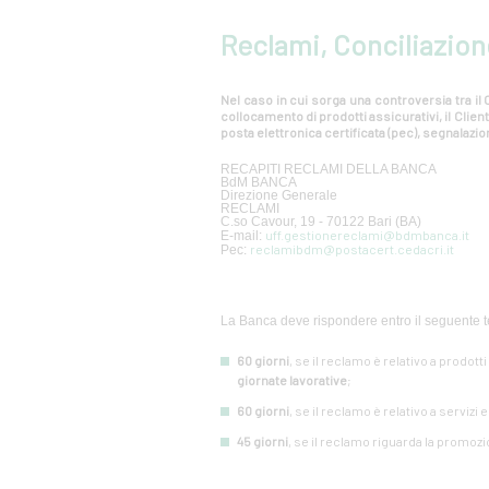
Reclami, Conciliazion
Nel caso in cui sorga una controversia tra il C
collocamento di prodotti assicurativi, il Cli
posta elettronica certificata (pec), segnalazion
RECAPITI RECLAMI DELLA BANCA
BdM BANCA
Direzione Generale
RECLAMI
C.so Cavour, 19 - 70122 Bari (BA)
uff.gestionereclami@bdmbanca.it
E-mail:
reclamibdm@postacert.cedacri.it
Pec:
La Banca deve rispondere entro il seguente t
60 giorni
, se il reclamo è relativo a prodott
giornate lavorative
;
60 giorni
, se il reclamo è relativo a servizi 
45 giorni
, se il reclamo riguarda la promozi