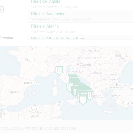
Filiale dell'Aquila
Via Beato Cesidio 45 - L'Aquila
Filiale di Acquaviva
VIA SALENTO 42 - Acquaviva Delle Fonti
Filiale di Alanno
Via Errico Ruggieri 18 - Alanno
M evoluto
Filiale di Alba Adriatica - Roma
Via Roma, 13 - Alba Adriatica
Filiale di Altamura
VIA VITTORIO VENETO 79/81 A - Altamura
Filiale di Amantea
STATALE 18/17 - Amantea
Filiale di Andretta
C.SO VITTORIO VENETO 8 - Andretta
Filiale di Andria 1 - Crispi
VIALE CRISPI 50/A - Andria
Filiale di Arsita
Viale San Francesco 6/b - Arsita
Filiale di Ascoli Piceno
Via Napoli - Ascoli Piceno
Filiale di Atessa
RO DELLO SVILUPPO ECONOMICO (LEGGE 662/96)
Contrada Piana La Fara - Via per Piazzano snc - Atessa