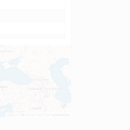
LEAFLET
| ©
OPENSTREETMAP
contributors