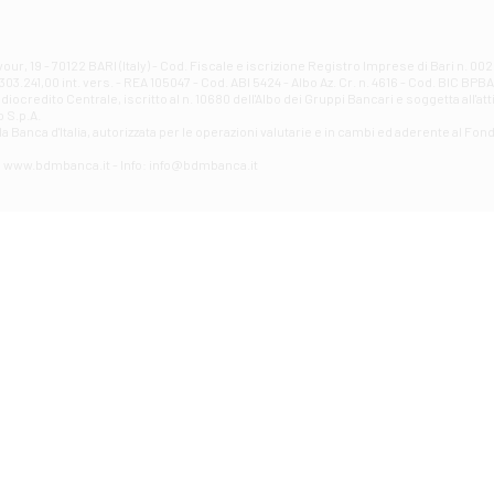
Filiale di Atri - Corso Adriano
Corso Elio Adriano, 1 - Atri
Filiale di Avellino - Partenio
ur, 19 - 70122 BARI (Italy) - Cod. Fiscale e iscrizione Registro Imprese di Bari n. 
03.241,00 int. vers. - REA 105047 - Cod. ABI 5424 - Albo Az. Cr. n. 4616 - Cod. BIC BPB
VIA PARTENIO 48 - Avellino
credito Centrale, iscritto al n. 10680 dell'Albo dei Gruppi Bancari e soggetta all'att
Filiale di Aversa
 S.p.A.
a Banca d'ltalia, autorizzata per le operazioni valutarie e in cambi ed aderente al Fond
VIA F. SAPORITO, 27/A - Aversa
Filiale di Avezzano - Piazza Torlonia
eb: www.bdmbanca.it - Info: info@bdmbanca.it
Piazza Torlonia - Avezzano
Filiale di Avigliano
PIAZZA E. GIANTURCO 49 - Avigliano
Filiale di Baiano
VIA G. LIPPIELLO 33 - Baiano
Filiale di Bari - Corso Vittorio Emanuele II
CORSO VITTORIO EMANUELE II, 86 - Bari
Filiale di Bari 10 - Papa Giovanni
VIALE PAPA GIOVANNI XXIII 131 - Bari
Filiale di Bari 11 - Lembo
VIA LEMBO 36 C/H - Bari
Filiale di Bari 2 - Amendola
VIA AMENDOLA 193/A - Bari
Filiale di Bari 4 - Poggiofranco