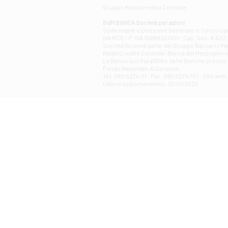
Gruppo Mediocredito Centrale
BdM BANCA Società per azioni
Sede legale e Direzione Generale in Corso Cavo
IVA MCC - P. IVA 16868201001 - Cap. Soc. € 622.3
Società facente parte del Gruppo Bancario Medio
MedioCredito Centrale-Banca del Mezzogiorno
La Banca iscritta all'Albo delle Banche presso l
Fondo Nazionale di Garanzia.
Tel: 080 5274 111 - Fax: 080 5274 751 - Sito w
Ultimo aggiornamento: 10/01/2023