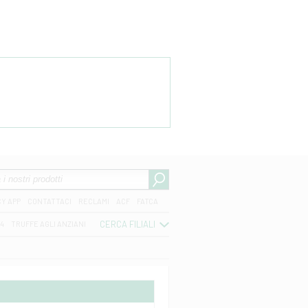
CY APP
CONTATTACI
RECLAMI
ACF
FATCA
CERCA FILIALI
04
TRUFFE AGLI ANZIANI