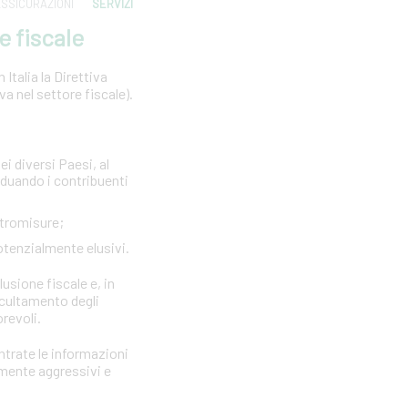
SSICURAZIONI
SERVIZI
e fiscale
Italia la Direttiva
 nel settore fiscale).
ei diversi Paesi, al
viduando i contribuenti
ntromisure;
otenzialmente elusivi.
lusione fiscale e, in
ccultamento degli
orevoli.
Entrate le informazioni
rmente aggressivi e