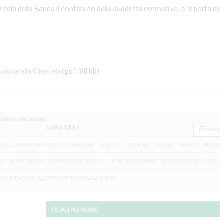
ientela della Banca il contenuto della suddetta normativa, si riporta n
one alla Clientela
(pdf, 118 kb)
amente necessari
SANITICKET
COLLOCAMENTO PRODOTTI FINANZIARI
AML-CFT
COOKIES
UTILITÀ
PRIVACY
PRIVA
D2
NUOVE REGOLE EUROPEE SUL DEFAULT
WHISTLEBLOWING
ACCESSIBILITA' L. 4/20
OSCIMENTO DI UNA OPERAZIONE DI PAGAMENTO
FILIALI PIÙ VICINE