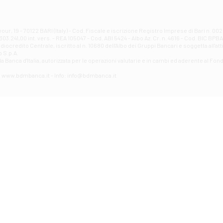
Filiale di Atri - Corso Adriano
Corso Elio Adriano, 1 - Atri
Filiale di Avellino - Partenio
ur, 19 - 70122 BARI (Italy) - Cod. Fiscale e iscrizione Registro Imprese di Bari n. 
03.241,00 int. vers. - REA 105047 - Cod. ABI 5424 - Albo Az. Cr. n. 4616 - Cod. BIC BPB
VIA PARTENIO 48 - Avellino
credito Centrale, iscritto al n. 10680 dell'Albo dei Gruppi Bancari e soggetta all'att
Filiale di Aversa
 S.p.A.
a Banca d'ltalia, autorizzata per le operazioni valutarie e in cambi ed aderente al Fond
VIA F. SAPORITO, 27/A - Aversa
Filiale di Avezzano - Piazza Torlonia
eb: www.bdmbanca.it - Info: info@bdmbanca.it
Piazza Torlonia - Avezzano
Filiale di Avigliano
PIAZZA E. GIANTURCO 49 - Avigliano
Filiale di Baiano
VIA G. LIPPIELLO 33 - Baiano
Filiale di Bari - Corso Vittorio Emanuele II
CORSO VITTORIO EMANUELE II, 86 - Bari
Filiale di Bari 10 - Papa Giovanni
VIALE PAPA GIOVANNI XXIII 131 - Bari
Filiale di Bari 11 - Lembo
VIA LEMBO 36 C/H - Bari
Filiale di Bari 2 - Amendola
VIA AMENDOLA 193/A - Bari
Filiale di Bari 4 - Poggiofranco