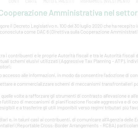
CONTI
CARTE
MUTUI E PRESTITI
RISPARMIO E INVESTIMENTO
A
a Cooperazione Amministrativa nel settor
ore il Decreto Legislativo n. 100 del 30 luglio 2020 che ha recepito in 
conosciuta come DAC 6 (Direttiva sulla Cooperazione Amministrativa
:
a i contribuenti e le proprie Autorità fiscali e tra le Autorità fiscali d
tuali schemi elusivi utilizzati (Aggressive Tax Planning – ATP), indi
otori;
pido accesso alle informazioni, in modo da consentire l’adozione di co
ogettare e commercializzare schemi di meccanismi transfrontalieri p
quelle volte a rafforzare gli strumenti di contrasto all’evasione e all’e
e l’utilizzo di meccanismi di pianificazione fiscale aggressiva e di o
esigibili e a trasferire gli utili imponibili verso regimi tributari più fav
iari e, in taluni casi ai contribuenti, di comunicare all’Agenzia delle 
rontalieri (Reportable Cross-Border Arrangements – RCBA) particola