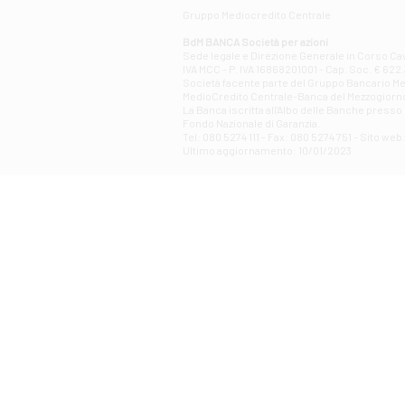
Gruppo Mediocredito Centrale
BdM BANCA Società per azioni
Sede legale e Direzione Generale in Corso Cavo
IVA MCC - P. IVA 16868201001 - Cap. Soc. € 622.3
Società facente parte del Gruppo Bancario Medio
MedioCredito Centrale-Banca del Mezzogiorno
La Banca iscritta all'Albo delle Banche presso l
Fondo Nazionale di Garanzia.
Tel: 080 5274 111 - Fax: 080 5274 751 - Sito w
Ultimo aggiornamento: 10/01/2023