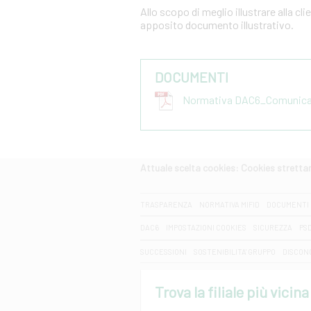
Allo scopo di meglio illustrare alla cl
apposito documento illustrativo.
DOCUMENTI
Normativa DAC6_Comunicazi
Attuale scelta cookies: Cookies strett
CERCA
TRASPARENZA
NORMATIVA MIFID
DOCUMENTI 
DAC6
IMPOSTAZIONI COOKIES
SICUREZZA
PS
SUCCESSIONI
SOSTENIBILITA' GRUPPO
DISCON
Trova la filiale più vicina