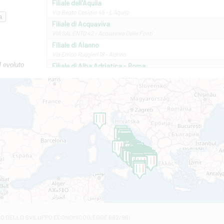
Filiale dell'Aquila
Via Beato Cesidio 45 - L'Aquila
Filiale di Acquaviva
VIA SALENTO 42 - Acquaviva Delle Fonti
Filiale di Alanno
Via Errico Ruggieri 18 - Alanno
M evoluto
Filiale di Alba Adriatica - Roma
Via Roma, 13 - Alba Adriatica
Filiale di Altamura
VIA VITTORIO VENETO 79/81 A - Altamura
Filiale di Amantea
STATALE 18/17 - Amantea
Filiale di Andretta
C.SO VITTORIO VENETO 8 - Andretta
Filiale di Andria 1 - Crispi
VIALE CRISPI 50/A - Andria
Filiale di Arsita
Viale San Francesco 6/b - Arsita
Filiale di Ascoli Piceno
Via Napoli - Ascoli Piceno
Filiale di Atessa
RO DELLO SVILUPPO ECONOMICO (LEGGE 662/96)
Contrada Piana La Fara - Via per Piazzano snc - Atessa