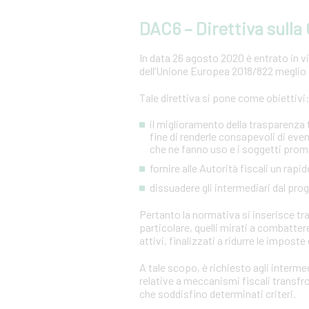
DAC6 – Direttiva sull
In data 26 agosto 2020 è entrato in vig
dell’Unione Europea 2018/822 meglio 
Tale direttiva si pone come obiettivi
il miglioramento della trasparenza tr
fine di renderle consapevoli di even
che ne fanno uso e i soggetti prom
fornire alle Autorità fiscali un ra
dissuadere gli intermediari dal pr
Pertanto la normativa si inserisce tra 
particolare, quelli mirati a combatter
attivi, finalizzati a ridurre le imposte 
A tale scopo, è richiesto agli intermed
relative a meccanismi fiscali transf
che soddisfino determinati criteri.