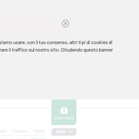
enti
Famiglie
Senior