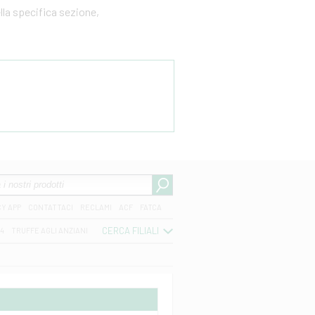
ella specifica sezione,
CY APP
CONTATTACI
RECLAMI
ACF
FATCA
CERCA FILIALI
04
TRUFFE AGLI ANZIANI