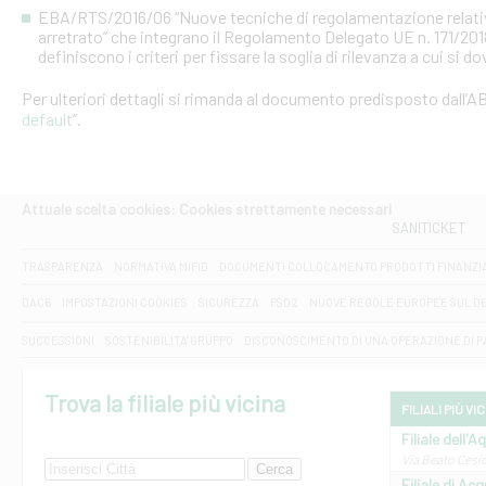
EBA/RTS/2016/06 “Nuove tecniche di regolamentazione relative al
arretrato” che integrano il Regolamento Delegato UE n. 171/20
definiscono i criteri per fissare la soglia di rilevanza a cui si d
Per ulteriori dettagli si rimanda al documento predisposto dall’AB
default
”.
Attuale scelta cookies: Cookies strettamente necessari
SANITICKET
TRASPARENZA
NORMATIVA MIFID
DOCUMENTI COLLOCAMENTO PRODOTTI FINANZI
DAC6
IMPOSTAZIONI COOKIES
SICUREZZA
PSD2
NUOVE REGOLE EUROPEE SUL D
SUCCESSIONI
SOSTENIBILITA' GRUPPO
DISCONOSCIMENTO DI UNA OPERAZIONE DI 
Trova la filiale più vicina
FILIALI PIÙ VI
Filiale dell'A
Via Beato Cesid
Filiale di Ac