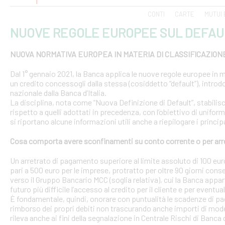
CONTI
CARTE
MUTUI 
NUOVE REGOLE EUROPEE SUL DEFAU
NUOVA NORMATIVA EUROPEA IN MATERIA DI CLASSIFICAZION
Dal 1° gennaio 2021, la Banca applica le nuove regole europee in m
un credito concessogli dalla stessa (cosiddetto “default”), introd
nazionale dalla Banca d’Italia.
La disciplina, nota come “Nuova Definizione di Default”, stabilisce 
rispetto a quelli adottati in precedenza, con l’obiettivo di uniform
si riportano alcune informazioni utili anche a riepilogare i princ
Cosa comporta avere sconfinamenti su conto corrente o per arr
Un arretrato di pagamento superiore al limite assoluto di 100 euro
pari a 500 euro per le imprese, protratto per oltre 90 giorni conse
verso il Gruppo Bancario MCC (soglia relativa), cui la Banca appar
futuro più difficile l’accesso al credito per il cliente e per eventua
È fondamentale, quindi, onorare con puntualità le scadenze di pa
rimborso dei propri debiti non trascurando anche importi di modest
rileva anche ai fini della segnalazione in Centrale Rischi di Banca d