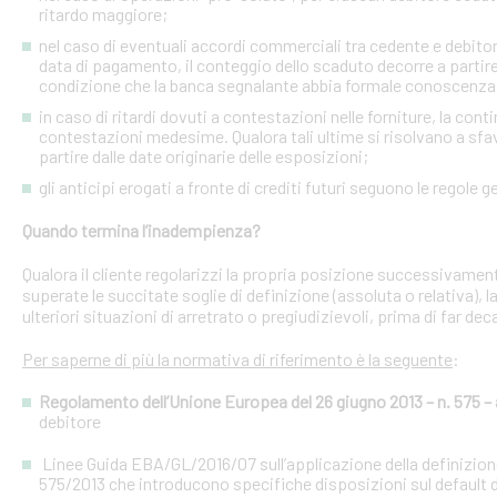
ritardo maggiore;
nel caso di eventuali accordi commerciali tra cedente e debitori 
data di pagamento, il conteggio dello scaduto decorre a partire
condizione che la banca segnalante abbia formale conoscenza 
in caso di ritardi dovuti a contestazioni nelle forniture, la con
contestazioni medesime. Qualora tali ultime si risolvano a sfav
partire dalle date originarie delle esposizioni;
gli anticipi erogati a fronte di crediti futuri seguono le regole g
Quando termina l’inadempienza?
Qualora il cliente regolarizzi la propria posizione successivament
superate le succitate soglie di definizione (assoluta o relativa),
ulteriori situazioni di arretrato o pregiudizievoli, prima di far dec
Per saperne di più la normativa di riferimento è la seguente
:
Regolamento dell’Unione Europea del 26 giugno 2013 – n. 575 – a
debitore
Linee Guida EBA/GL/2016/07 sull’applicazione della definizione 
575/2013 che introducono specifiche disposizioni sul default d