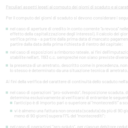
Peculiari aspetti legati al computo dei giorni di scaduto e al cara
Per il computo dei giorni di scaduto si devono considerare i segu
nel caso di aperture di credito in conto corrente “a revoca” nell
effetto della capitalizzazione degli interessi), il calcolo dei gio
verifica prima – a partire dalla prima data di mancato pagame
partire dalla data della prima richiesta di rientro del capitale;
nel caso di esposizioni a rimborso rateale, ai fini dell’imputaz
stabilite nell’art. 1193 c.c. sempreché non siano previste diver
la presenza di un arretrato, descritto come in precedenza, non
lo stesso è determinato da una situazione tecnica di arretrato, 
Ai fini della verifica del carattere di continuità dello scaduto nel
nel caso di operazioni “pro-solvendo”, l’esposizione scaduta, di
determina esclusivamente al verificarsi di entrambe le seguent
l’anticipo è di importo pari o superiore al “montecrediti” a s
vi è almeno una fattura non onorata (scaduta) da più di 90 gio
meno di 90 giorni) supera l’1% del “montecrediti”;
nel caso di operazioni “pro-soluto”, per ciascun debitore ceduto