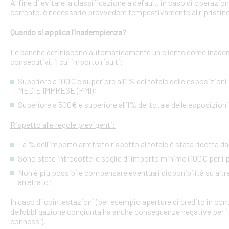
Al fine di evitare la classificazione a default, in caso di operazio
corrente, è necessario provvedere tempestivamente al ripristino
Quando si applica l’inadempienza?
Le banche definiscono automaticamente un cliente come inademp
consecutivi, il cui importo risulti:
Superiore a 100€ e superiore all’1% del totale delle esposizion
MEDIE IMPRESE (PMI);
Superiore a 500€ e superiore all’1% del totale delle esposizion
Rispetto alle regole previgenti:
La % dell’importo arretrato rispetto al totale è stata ridotta da
Sono state introdotte le soglie di importo minimo (100€ per i p
Non è più possibile compensare eventuali disponibilità su altre l
arretrato;
In caso di cointestazioni (per esempio aperture di credito in conto
dell’obbligazione congiunta ha anche conseguenze negative per i si
connessi).