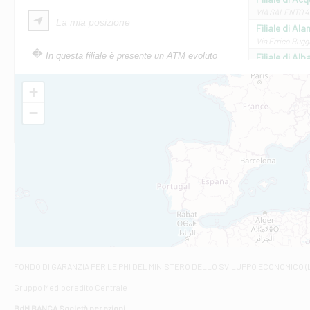
VIA SALENTO 42
La mia posizione
Filiale di Ala
Via Errico Ruggi
In questa filiale è presente un ATM evoluto
Filiale di Al
Via Roma, 13 - 
Filiale di Al
+
VIA VITTORIO V
−
Filiale di Am
STATALE 18/17 
Filiale di An
C.SO VITTORIO 
Filiale di And
VIALE CRISPI 50
Filiale di Ars
Viale San Franc
Filiale di Asc
Via Napoli - As
Filiale di At
FONDO DI GARANZIA
PER LE PMI DEL MINISTERO DELLO SVILUPPO ECONOMICO (
Contrada Piana 
Gruppo Mediocredito Centrale
Filiale di At
Corso Elio Adria
BdM BANCA Società per azioni