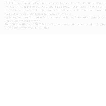
Filiale di Ave
Sede legale e Direzione Generale in Corso Cavour, 19 - 70122 BARI (Italy) - Cod.
IVA MCC - P. IVA 16868201001 - Cap. Soc. € 622.303.241,00 int. vers. - REA 105047 -
VIA PARTENIO 4
Società facente parte del Gruppo Bancario Mediocredito Centrale, iscritto al n. 10
Filiale di Av
MedioCredito Centrale-Banca del Mezzogiorno S.p.A.
La Banca iscritta all'Albo delle Banche presso la Banca d'ltalia, autorizzata per le
VIA F. SAPORITO
Fondo Nazionale di Garanzia.
Filiale di Av
Tel: 080 5274 111 - Fax: 080 5274 751 - Sito web: www.bdmbanca.it - Info: info@b
Piazza Torlonia
Ultimo aggiornamento: 10/01/2023
Filiale di Avi
PIAZZA E. GIAN
Filiale di Bai
VIA G. LIPPIELL
Filiale di Bar
CORSO VITTORIO
Filiale di Ba
VIALE PAPA GIOV
Filiale di Bar
VIA LEMBO 36 C
Filiale di Ba
VIA AMENDOLA 1
Filiale di Ba
VIA FAVIA 3 - Ba
Filiale di Bar