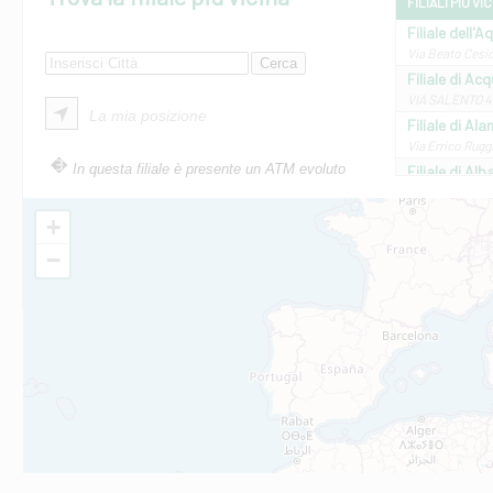
FILIALI PIÙ VI
Filiale dell'A
Via Beato Cesid
Filiale di Ac
VIA SALENTO 42
La mia posizione
Filiale di Ala
Via Errico Ruggi
In questa filiale è presente un ATM evoluto
Filiale di Al
Via Roma, 13 - 
Filiale di Al
+
VIA VITTORIO V
−
Filiale di Am
STATALE 18/17 
Filiale di An
C.SO VITTORIO 
Filiale di And
VIALE CRISPI 50
Filiale di Ars
Viale San Franc
Filiale di Asc
Via Napoli - As