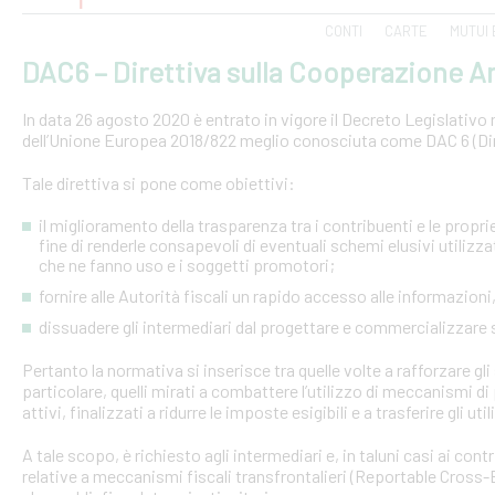
CONTI
CARTE
MUTUI 
DAC6 – Direttiva sulla Cooperazione Am
In data 26 agosto 2020 è entrato in vigore il Decreto Legislativo n.
dell’Unione Europea 2018/822 meglio conosciuta come DAC 6 (Dire
Tale direttiva si pone come obiettivi:
il miglioramento della trasparenza tra i contribuenti e le proprie 
fine di renderle consapevoli di eventuali schemi elusivi utilizz
che ne fanno uso e i soggetti promotori;
fornire alle Autorità fiscali un rapido accesso alle informazio
dissuadere gli intermediari dal progettare e commercializzare
Pertanto la normativa si inserisce tra quelle volte a rafforzare gli 
particolare, quelli mirati a combattere l’utilizzo di meccanismi d
attivi, finalizzati a ridurre le imposte esigibili e a trasferire gli ut
A tale scopo, è richiesto agli intermediari e, in taluni casi ai con
relative a meccanismi fiscali transfrontalieri (Reportable Cros