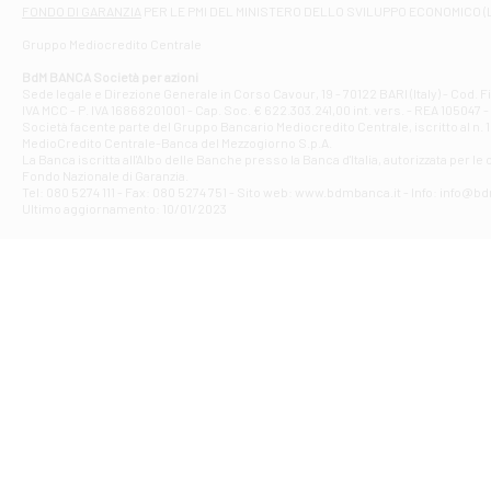
Filiale di At
FONDO DI GARANZIA
PER LE PMI DEL MINISTERO DELLO SVILUPPO ECONOMICO (
Contrada Piana 
Gruppo Mediocredito Centrale
Filiale di At
Corso Elio Adria
BdM BANCA Società per azioni
Filiale di Ave
Sede legale e Direzione Generale in Corso Cavour, 19 - 70122 BARI (Italy) - Cod.
IVA MCC - P. IVA 16868201001 - Cap. Soc. € 622.303.241,00 int. vers. - REA 105047 -
VIA PARTENIO 4
Società facente parte del Gruppo Bancario Mediocredito Centrale, iscritto al n. 10
Filiale di Av
MedioCredito Centrale-Banca del Mezzogiorno S.p.A.
La Banca iscritta all'Albo delle Banche presso la Banca d'ltalia, autorizzata per le
VIA F. SAPORITO
Fondo Nazionale di Garanzia.
Filiale di Av
Tel: 080 5274 111 - Fax: 080 5274 751 - Sito web: www.bdmbanca.it - Info: info@b
Piazza Torlonia
Ultimo aggiornamento: 10/01/2023
Filiale di Avi
PIAZZA E. GIAN
Filiale di Bai
VIA G. LIPPIELL
Filiale di Bar
CORSO VITTORIO
Filiale di Ba
VIALE PAPA GIOV
Filiale di Bar
VIA LEMBO 36 C
Filiale di Ba
VIA AMENDOLA 1