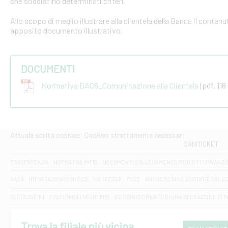
che soddisfino determinati criteri.
Allo scopo di meglio illustrare alla clientela della Banca il conten
apposito documento illustrativo.
DOCUMENTI
Normativa DAC6_Comunicazione alla Clientela
(pdf, 118
Attuale scelta cookies: Cookies strettamente necessari
SANITICKET
TRASPARENZA
NORMATIVA MIFID
DOCUMENTI COLLOCAMENTO PRODOTTI FINANZI
DAC6
IMPOSTAZIONI COOKIES
SICUREZZA
PSD2
NUOVE REGOLE EUROPEE SUL D
SUCCESSIONI
SOSTENIBILITA' GRUPPO
DISCONOSCIMENTO DI UNA OPERAZIONE DI 
Trova la filiale più vicina