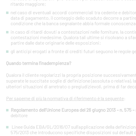
ritardo maggiore;
nel caso di eventuali accordi commerciali tra cedente e debitori 
data di pagamento, il conteggio dello scaduto decorre a partire
condizione che la banca segnalante abbia formale conoscenza 
in caso di ritardi dovuti a contestazioni nelle forniture, la con
contestazioni medesime. Qualora tali ultime si risolvano a sfav
partire dalle date originarie delle esposizioni;
gli anticipi erogati a fronte di crediti futuri seguono le regole g
Quando termina l’inadempienza?
Qualora il cliente regolarizzi la propria posizione successivament
superate le succitate soglie di definizione (assoluta o relativa),
ulteriori situazioni di arretrato o pregiudizievoli, prima di far dec
Per saperne di più la normativa di riferimento è la seguente
:
Regolamento dell’Unione Europea del 26 giugno 2013 – n. 575 – a
debitore
Linee Guida EBA/GL/2016/07 sull’applicazione della definizione 
575/2013 che introducono specifiche disposizioni sul default d