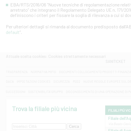
EBA/RTS/2016/06 “Nuove tecniche di regolamentazione relative al
arretrato” che integrano il Regolamento Delegato UE n. 171/20
definiscono i criteri per fissare la soglia di rilevanza a cui si d
Per ulteriori dettagli si rimanda al documento predisposto dall’AB
default
”.
Attuale scelta cookies: Cookies strettamente necessari
SANITICKET
TRASPARENZA
NORMATIVA MIFID
DOCUMENTI COLLOCAMENTO PRODOTTI FINANZI
DAC6
IMPOSTAZIONI COOKIES
SICUREZZA
PSD2
NUOVE REGOLE EUROPEE SUL D
SUCCESSIONI
SOSTENIBILITA' GRUPPO
DISCONOSCIMENTO DI UNA OPERAZIONE DI 
Trova la filiale più vicina
FILIALI PIÙ VI
Filiale dell'A
Via Beato Cesid
Filiale di Ac