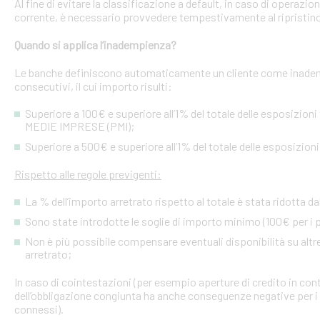
Al fine di evitare la classificazione a default, in caso di operazio
corrente, è necessario provvedere tempestivamente al ripristino
Quando si applica l’inadempienza?
Le banche definiscono automaticamente un cliente come inademp
consecutivi, il cui importo risulti:
Superiore a 100€ e superiore all’1% del totale delle esposizion
MEDIE IMPRESE (PMI);
Superiore a 500€ e superiore all’1% del totale delle esposizion
Rispetto alle regole previgenti:
La % dell’importo arretrato rispetto al totale è stata ridotta da
Sono state introdotte le soglie di importo minimo (100€ per i p
Non è più possibile compensare eventuali disponibilità su altre l
arretrato;
In caso di cointestazioni (per esempio aperture di credito in conto
dell’obbligazione congiunta ha anche conseguenze negative per i si
connessi).