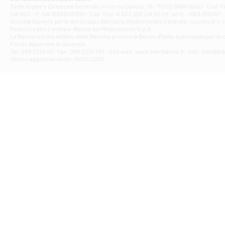
Filiale di Ave
Sede legale e Direzione Generale in Corso Cavour, 19 - 70122 BARI (Italy) - Cod.
IVA MCC - P. IVA 16868201001 - Cap. Soc. € 622.303.241,00 int. vers. - REA 105047 -
VIA PARTENIO 4
Società facente parte del Gruppo Bancario Mediocredito Centrale, iscritto al n. 10
Filiale di Av
MedioCredito Centrale-Banca del Mezzogiorno S.p.A.
La Banca iscritta all'Albo delle Banche presso la Banca d'ltalia, autorizzata per le
VIA F. SAPORITO
Fondo Nazionale di Garanzia.
Filiale di Av
Tel: 080 5274 111 - Fax: 080 5274 751 - Sito web: www.bdmbanca.it - Info: info@b
Piazza Torlonia
Ultimo aggiornamento: 10/01/2023
Filiale di Avi
PIAZZA E. GIAN
Filiale di Bai
VIA G. LIPPIELL
Filiale di Bar
CORSO VITTORIO
Filiale di Ba
VIALE PAPA GIOV
Filiale di Bar
VIA LEMBO 36 C
Filiale di Ba
VIA AMENDOLA 1
Filiale di Ba
VIA FAVIA 3 - Ba
Filiale di Bar