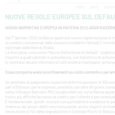
CONTI
CARTE
MUTUI 
NUOVE REGOLE EUROPEE SUL DEFAU
NUOVA NORMATIVA EUROPEA IN MATERIA DI CLASSIFICAZION
Dal 1° gennaio 2021, la Banca applica le nuove regole europee in m
un credito concessogli dalla stessa (cosiddetto “default”), introd
nazionale dalla Banca d’Italia.
La disciplina, nota come “Nuova Definizione di Default”, stabilisce 
rispetto a quelli adottati in precedenza, con l’obiettivo di uniform
si riportano alcune informazioni utili anche a riepilogare i princ
Cosa comporta avere sconfinamenti su conto corrente o per arr
Un arretrato di pagamento superiore al limite assoluto di 100 euro
pari a 500 euro per le imprese, protratto per oltre 90 giorni conse
verso il Gruppo Bancario MCC (soglia relativa), cui la Banca appar
futuro più difficile l’accesso al credito per il cliente e per eventua
È fondamentale, quindi, onorare con puntualità le scadenze di pa
rimborso dei propri debiti non trascurando anche importi di modest
rileva anche ai fini della segnalazione in Centrale Rischi di Banca d