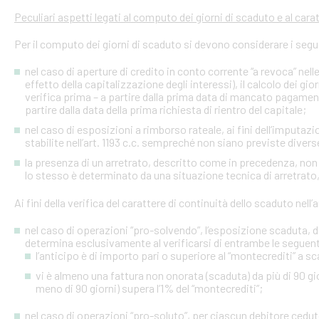
Peculiari aspetti legati al computo dei giorni di scaduto e al cara
Per il computo dei giorni di scaduto si devono considerare i segu
nel caso di aperture di credito in conto corrente “a revoca” nell
effetto della capitalizzazione degli interessi), il calcolo dei gio
verifica prima – a partire dalla prima data di mancato pagame
partire dalla data della prima richiesta di rientro del capitale;
nel caso di esposizioni a rimborso rateale, ai fini dell’imputaz
stabilite nell’art. 1193 c.c. sempreché non siano previste diver
la presenza di un arretrato, descritto come in precedenza, non
lo stesso è determinato da una situazione tecnica di arretrato, 
Ai fini della verifica del carattere di continuità dello scaduto nel
nel caso di operazioni “pro-solvendo”, l’esposizione scaduta, di
determina esclusivamente al verificarsi di entrambe le seguent
l’anticipo è di importo pari o superiore al “montecrediti” a s
vi è almeno una fattura non onorata (scaduta) da più di 90 gio
meno di 90 giorni) supera l’1% del “montecrediti”;
nel caso di operazioni “pro-soluto”, per ciascun debitore ceduto