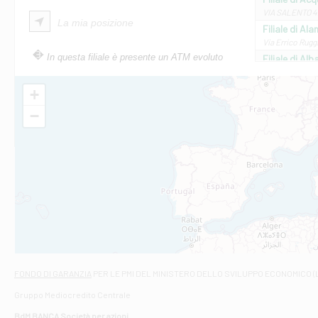
VIA SALENTO 42
La mia posizione
Filiale di Ala
Via Errico Ruggi
In questa filiale è presente un ATM evoluto
Filiale di Al
Via Roma, 13 - 
Filiale di Al
+
VIA VITTORIO V
−
Filiale di Am
STATALE 18/17 
Filiale di An
C.SO VITTORIO 
Filiale di And
VIALE CRISPI 50
Filiale di Ars
Viale San Franc
Filiale di Asc
Via Napoli - As
Filiale di At
FONDO DI GARANZIA
PER LE PMI DEL MINISTERO DELLO SVILUPPO ECONOMICO (
Contrada Piana 
Gruppo Mediocredito Centrale
Filiale di At
Corso Elio Adria
BdM BANCA Società per azioni